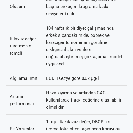
Oluşum
başına birkaç mikrograma kadar
seviyeler buldu
104 haftalık bir diyet çalışmasında
erkek sıçandaki mide, böbrek ve
Kılavuz değer
karaciğer tümörlerinin görülme
türetmenin
sıklığına ilişkin verilere
temeli
doğrusallaştırılmış çok aşamalı model
uygulandı.
Algılama limiti
ECD’li GC’ye göre 0,02 µg/l
Hava sıyırma ve ardından GAC
Arıtma
kullanılarak 1 µg/l değerine ulaşılabilir
performansı
olmalıdır
1 µg/l’lik kılavuz değer, DBCP’nin
Ek Yorumlar
üreme toksisitesi açısından koruyucu