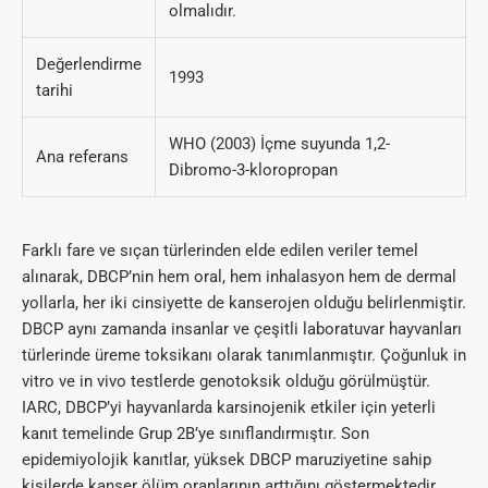
olmalıdır.
Değerlendirme
1993
tarihi
WHO (2003) İçme suyunda 1,2-
Ana referans
Dibromo-3-kloropropan
Farklı fare ve sıçan türlerinden elde edilen veriler temel
alınarak, DBCP’nin hem oral, hem inhalasyon hem de dermal
yollarla, her iki cinsiyette de kanserojen olduğu belirlenmiştir.
DBCP aynı zamanda insanlar ve çeşitli laboratuvar hayvanları
türlerinde üreme toksikanı olarak tanımlanmıştır. Çoğunluk in
vitro ve in vivo testlerde genotoksik olduğu görülmüştür.
IARC, DBCP’yi hayvanlarda karsinojenik etkiler için yeterli
kanıt temelinde Grup 2B’ye sınıflandırmıştır. Son
epidemiyolojik kanıtlar, yüksek DBCP maruziyetine sahip
kişilerde kanser ölüm oranlarının arttığını göstermektedir.