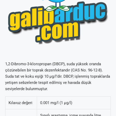
1,2-Dibromo-3-kloropropan (DBCP), suda yüksek oranda
çözünebilen bir toprak dezenfektandır (CAS No. 96-12-8).
Suda tat ve koku eşiği 10 µg/l’dir. DBCP, işlenmiş topraklarda
yetişen sebzelerde tespit edilmiş ve havada düşük
seviyelerde bulunmuştur.
Kılavuz değeri
0.001 mg/l (1 µg/l)
Sınırlı araştırma, içme suyunda litre