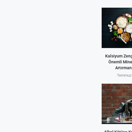
Kalsiyum Zeng
Önemli Miner
Artırmanı
Temmuz 
Alkol Kötüye K