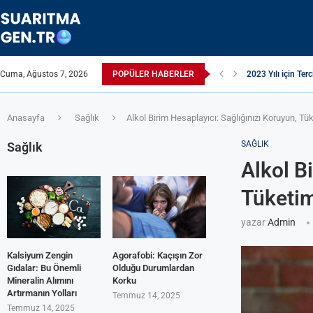
2023 Yılı için Terc
Cuma, Ağustos 7, 2026
POPÜLER HABERLER
Suyun TDS Değeri 
Çamaşır Makinesi 
Afrika Sanitasyon 
ЖЕСТКАЯ ВОДА:
ПРИБОРЫ ДЛЯ О
Çamaşır Kurutma M
ИЗ КРАНА ТЕЧЕ
Akrilamid Nedir
Anasayfa
Sağlık
Alkol Birim Hesaplayıcı: Sağlığınızı Koruyun, Tü
SAĞLIK
Sağlık
Alkol B
Tüketim
yazar
Admin
Kalsiyum Zengin
Agorafobi: Kaçışın Zor
Gıdalar: Bu Önemli
Olduğu Durumlardan
Mineralin Alımını
Korku
Artırmanın Yolları
Temmuz 14, 2025
Temmuz 14, 2025