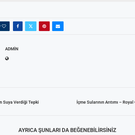
0
ADMIN
Arıtma
 Tavsiyeleri
ik Su Arıtma
m Tartışma ve
al
 Suya Verdiği Tepki
İçme Sularının Arıtımı – Roya
AYRICA ŞUNLARI DA BEĞENEBILIRSINIZ