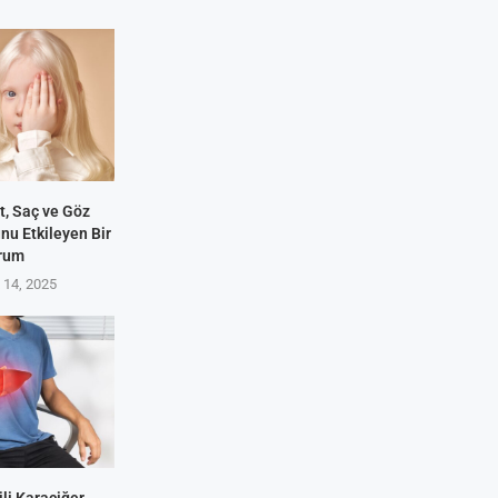
lt, Saç ve Göz
u Etkileyen Bir
rum
14, 2025
kili Karaciğer