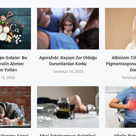
in Gıdalar: Bu
Agorafobi: Kaçışın Zor Olduğu
Albinizm: Ci
alin Alımını
Durumlardan Korku
Pigmentasyonun
n Yolları
Du
Temmuz 14, 2025
14, 2025
Temmuz 
ullanımı: Genel
Alkol Zehirlenmesi: Belirtileri,
Alkolle İliş