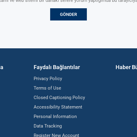
tamı ve web sitemi bir dahaki sefere yorum yaptığımda bu tarayıcıya
da
Faydalı Bağlantılar
Haber Bü
Privacy Policy
Terms of Use
Closed Captioning Policy
Accessibility Statement
Personal Information
Data Tracking
Register New Account