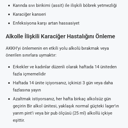
Karında sıvı birikimi (assit) ile ilişkili böbrek yetmezliği
Karaciğer kanseri
Enfeksiyona karşı artan hassasiyet
Alkolle İlişkili Karaciğer Hastalığını Önleme
AKKH’yi önlemenin en etkili yolu alkolü bırakmak veya
önerilen sınırlara uymaktır:
Erkekler ve kadınlar düzenli olarak haftada 14 üniteden
fazla içmemelidir
Haftada 14 ünite içiyorsanız, içkinizi 3 gün veya daha
fazlasına yayın
Azaltmak istiyorsanız, her hafta birkaç alkolsüz gün
geçirin Bir alkol ünitesi, yaklaşık normal güçteki lager’ın
yarım pint’i veya bir pub ölçüsü (25 ml) alkollü içkiye
eşittir.