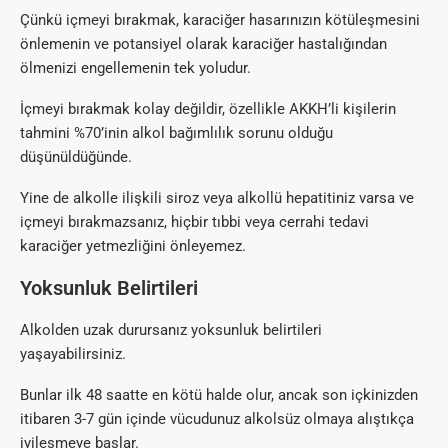
Çünkü içmeyi bırakmak, karaciğer hasarınızın kötüleşmesini
önlemenin ve potansiyel olarak karaciğer hastalığından
ölmenizi engellemenin tek yoludur.
İçmeyi bırakmak kolay değildir, özellikle AKKH’li kişilerin
tahmini %70’inin alkol bağımlılık sorunu olduğu
düşünüldüğünde.
Yine de alkolle ilişkili siroz veya alkollü hepatitiniz varsa ve
içmeyi bırakmazsanız, hiçbir tıbbi veya cerrahi tedavi
karaciğer yetmezliğini önleyemez.
Yoksunluk Belirtileri
Alkolden uzak durursanız yoksunluk belirtileri
yaşayabilirsiniz.
Bunlar ilk 48 saatte en kötü halde olur, ancak son içkinizden
itibaren 3-7 gün içinde vücudunuz alkolsüz olmaya alıştıkça
iyileşmeye başlar.