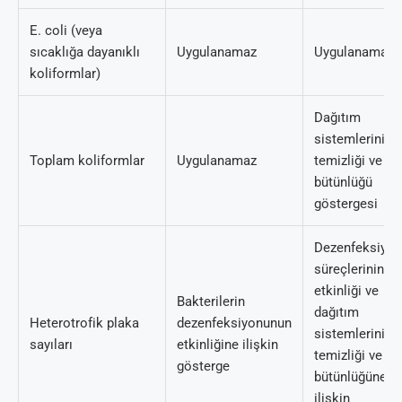
E. coli (veya
sıcaklığa dayanıklı
Uygulanamaz
Uygulanamaz
koliformlar)
Dağıtım
sistemlerinin
Toplam koliformlar
Uygulanamaz
temizliği ve
bütünlüğü
göstergesi
Dezenfeksiyon
süreçlerinin
etkinliği ve
Bakterilerin
dağıtım
Heterotrofik plaka
dezenfeksiyonunun
sistemlerinin
sayıları
etkinliğine ilişkin
temizliği ve
gösterge
bütünlüğüne
ilişkin