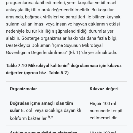
programlarına dahil edilmeleri, yerel koşullar ve bilimsel
anlayışla ilişkili olarak değerlendirilmelidir. Bu koşullar
arasında, bağırsak virüsleri ve parazitleri ile bilinen kaynak
suların kullanılması veya insan ve hayvan atıklarının etkisi
nedeniyle bu tür kirliliğin şüphelendirildiği durumlar yer
alabilir. Gösterge organizmalar hakkında daha fazla bilgi,
Destekleyici Doküman “İçme Suyunun Mikrobiyal
Güvenliğinin Değerlendirilmesi” (Ek 1) ‘de yer almaktadır.
a
Tablo 7.10 Mikrobiyal kalitenin
doğrulanması için kılavuz
değerler (ayrıca bkz. Tablo 5.2)
Organizmalar
Kılavuz değeri
Doğrudan içme amaçlı olan tüm
Hiçbir 100 ml
sular
E. coli veya sıcaklığa dayanıklı
numunede tespit
b,c
edilmemelidir
koliform bakteriler
Arıtılmış suyun dağıtım sistemine