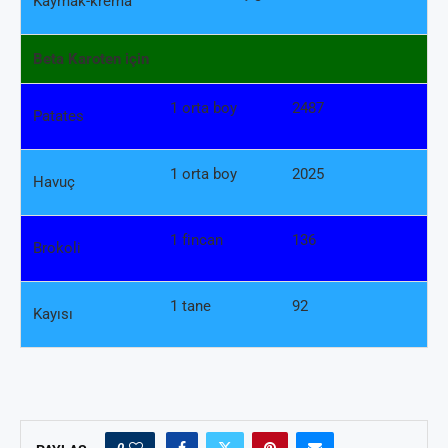
Kaymak-krema
Beta Karoten için
1 orta boy
2487
Patates
1 orta boy
2025
Havuç
1 fincan
136
Brokoli
1 tane
92
Kayısı
0