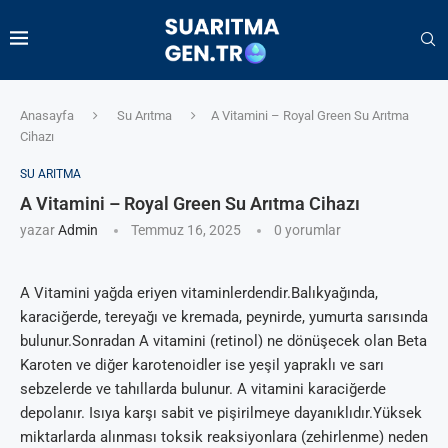
Anasayfa
Su Arıtma
A Vitamini – Royal Green Su Arıtma
Cihazı
SU ARITMA
A Vitamini – Royal Green Su Arıtma Cihazı
yazar
Admin
Temmuz 16, 2025
0 yorumlar
A Vitamini yağda eriyen vitaminlerdendir.Balıkyağında,
karaciğerde, tereyağı ve kremada, peynirde, yumurta sarısında
bulunur.Sonradan A vitamini (retinol) ne dönüşecek olan Beta
Karoten ve diğer karotenoidler ise yeşil yapraklı ve sarı
sebzelerde ve tahıllarda bulunur. A vitamini karaciğerde
depolanır. Isıya karşı sabit ve pişirilmeye dayanıklıdır.Yüksek
miktarlarda alınması toksik reaksiyonlara (zehirlenme) neden