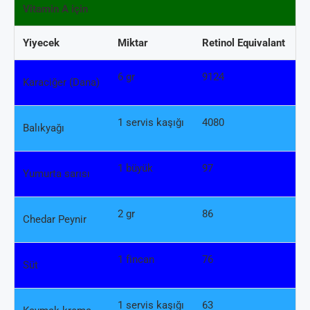
Vitamin A için
Yiyecek
Miktar
Retinol Equivalant
6 gr
9124
Karaciğer (Dana)
1 servis kaşığı
4080
Balıkyağı
1 büyük
97
Yumurta sarısı
2 gr
86
Chedar Peynir
1 fincan
76
Süt
1 servis kaşığı
63