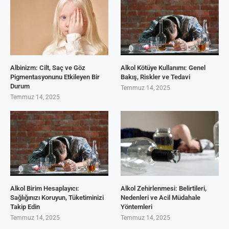
Albinizm: Cilt, Saç ve Göz
Alkol Kötüye Kullanımı: Genel
Pigmentasyonunu Etkileyen Bir
Bakış, Riskler ve Tedavi
Durum
Temmuz 14, 2025
Temmuz 14, 2025
Alkol Birim Hesaplayıcı:
Alkol Zehirlenmesi: Belirtileri,
Sağlığınızı Koruyun, Tüketiminizi
Nedenleri ve Acil Müdahale
Takip Edin
Yöntemleri
Temmuz 14, 2025
Temmuz 14, 2025