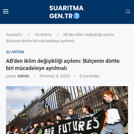
Anasayfa
Su Arıtma
AB’den iklim değişikliği açılımı:
Bütçenin dörtte biri mücadeleye ayrılmalı
SU ARITMA
AB’den iklim değişikliği açılımı: Bütçenin dörtte
biri mücadeleye ayrılmalı
yazar
Admin
Temmuz 4, 2025
0 yorumlar