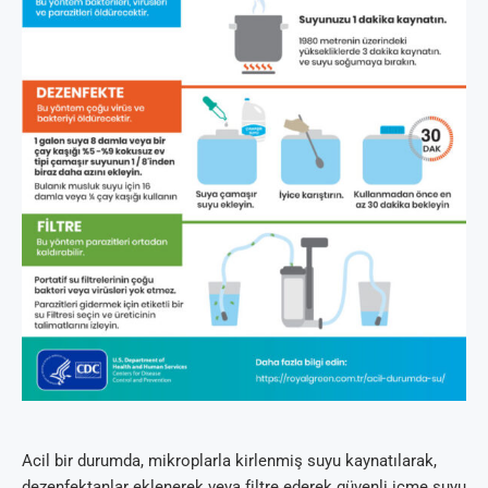
Acil bir durumda, mikroplarla kirlenmiş suyu kaynatılarak,
dezenfektanlar eklenerek veya filtre ederek güvenli içme suyu