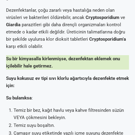
Dezenfektanlar, çoğu zararlı veya hastalığa neden olan
virüsleri ve bakterileri öldürebilir, ancak
Cryptosporidium
ve
Giardia
parazitleri gibi daha dirençli organizmaları kontrol
etmede o kadar etkili değildir. Üreticinin talimatlarına doğru
bir şekilde uyulursa klor dioksit tabletleri
Cryptosporidium’a
karşı etkili olabilir.
Su bir kimyasalla kirlenmişse, dezenfektan eklemek onu
içilebilir hale getirmez.
Suyu kokusuz ev tipi sıvı klorlu ağartıcıyla dezenfekte etmek
için:
Su bulanıksa
:
Temiz bir bez, kağıt havlu veya kahve filtresinden süzün
VEYA çökmesini bekleyin.
Temiz suyu boşaltın.
Çamaşır suyu etiketinde yazılı içme suyunu dezenfekte