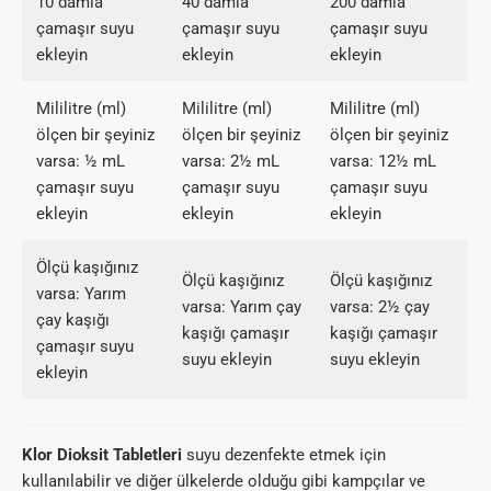
10 damla
40 damla
200 damla
çamaşır suyu
çamaşır suyu
çamaşır suyu
ekleyin
ekleyin
ekleyin
Mililitre (ml)
Mililitre (ml)
Mililitre (ml)
ölçen bir şeyiniz
ölçen bir şeyiniz
ölçen bir şeyiniz
varsa: ½ mL
varsa: 2½ mL
varsa: 12½ mL
çamaşır suyu
çamaşır suyu
çamaşır suyu
ekleyin
ekleyin
ekleyin
Ölçü kaşığınız
Ölçü kaşığınız
Ölçü kaşığınız
varsa: Yarım
varsa: Yarım çay
varsa: 2½ çay
çay kaşığı
kaşığı çamaşır
kaşığı çamaşır
çamaşır suyu
suyu ekleyin
suyu ekleyin
ekleyin
Klor Dioksit Tabletleri
suyu dezenfekte etmek için
kullanılabilir ve diğer ülkelerde olduğu gibi kampçılar ve