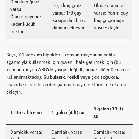
Ölçü kaşığınız
Ölçü kaşığınız
Ölçü kaşığınız
varsa:
varsa: 1/8 çay
varsa: Yarım çay
Ölçülemeyecek
kaşığından biraz
kaşığı çamaşır
kadar küçük
daha az ekleyin
suyu ekleyin
miktar
Suyu, %1 sodyum hipoklorit konsantrasyonuna sahip
ağartıcıyla kullanmak için güvenli hale getirmek için (bu
konsantrasyon ABD’de yaygın değildir, ancak diğer ülkelerde
kullanılmaktadır).
Su bulanık, renkli veya çok soğuksa
,
aşağıdaki listede verilen çamaşır suyu miktarının iki katını
ekleyin.
5 galon (19 lt)
1 litre / litre su
1 galon (4 lt) su
su
Damlalık varsa:
Damlalık varsa:
Damlalık varsa: