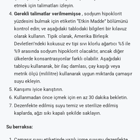
etmek için talimatları izleyin.
Gerekli talimatlar verilmemişse
, sodyum hipoklorit
yüzdesini bulmak için etiketin “Etkin Madde” bölümünü
kontrol edin; ve aşağıdaki tablodaki bilgileri bir kılavuz
olarak kullanın. Tipik olarak, Amerika Birleşik
Devletleri’ndeki kokusuz ev tipi sıvı klorlu ağartıcı %5 ile
%9 arasında sodyum hipoklorit olacaktır, ancak diğer
ülkelerde konsantrasyonlar farklı olabilir. Aşağıdaki
tabloyu kullanarak, bir ilaç damlası, çay kaşığı veya
metrik ölçü (mililitre) kullanarak uygun miktarda çamaşır
suyu ekleyin.
Karışımı iyice karıştırın.
Kullanmadan önce içmek için en az 30 dakika bekletin.
Dezenfekte edilmiş suyu temiz ve sterilize edilmiş
kaplarda, ağzı sıkı kapalı şekilde saklayın.
Su berraksa:
Çamaşır suyu etiketinde yazılı içme suyunu dezenfekte