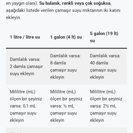
en yaygın olanı).
Su bulanık, renkli veya çok soğuksa
,
aşağıdaki listede verilen çamaşır suyu miktarının iki katını
ekleyin.
5 galon (19 lt)
1 litre / litre su
1 galon (4 lt) su
su
Damlalık varsa:
Damlalık varsa:
Damlalık varsa:
8 damla
40 damla
2 damla çamaşır
çamaşır suyu
çamaşır suyu
suyu ekleyin
ekleyin
ekleyin
Mililitre (mL)
Mililitre (mL)
Mililitre (mL)
ölçen bir şeyiniz
ölçen bir şeyiniz
ölçen bir şeyiniz
varsa: 0,1 mL
varsa: ½ mL
varsa: 2½ mL
çamaşır suyu
çamaşır suyu
çamaşır suyu
ekleyin
ekleyin
ekleyin