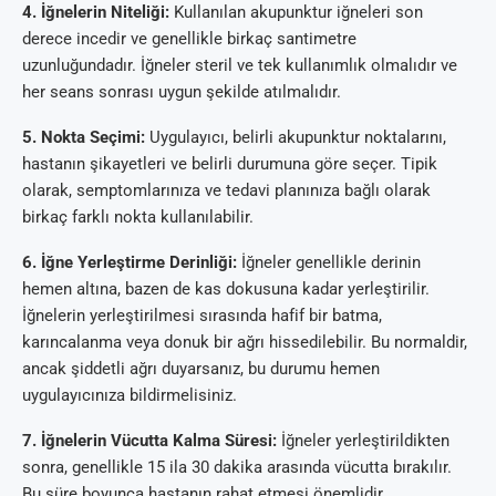
4. İğnelerin Niteliği:
Kullanılan akupunktur iğneleri son
derece incedir ve genellikle birkaç santimetre
uzunluğundadır. İğneler steril ve tek kullanımlık olmalıdır ve
her seans sonrası uygun şekilde atılmalıdır.
5. Nokta Seçimi:
Uygulayıcı, belirli akupunktur noktalarını,
hastanın şikayetleri ve belirli durumuna göre seçer. Tipik
olarak, semptomlarınıza ve tedavi planınıza bağlı olarak
birkaç farklı nokta kullanılabilir.
6. İğne Yerleştirme Derinliği:
İğneler genellikle derinin
hemen altına, bazen de kas dokusuna kadar yerleştirilir.
İğnelerin yerleştirilmesi sırasında hafif bir batma,
karıncalanma veya donuk bir ağrı hissedilebilir. Bu normaldir,
ancak şiddetli ağrı duyarsanız, bu durumu hemen
uygulayıcınıza bildirmelisiniz.
7. İğnelerin Vücutta Kalma Süresi:
İğneler yerleştirildikten
sonra, genellikle 15 ila 30 dakika arasında vücutta bırakılır.
Bu süre boyunca hastanın rahat etmesi önemlidir.