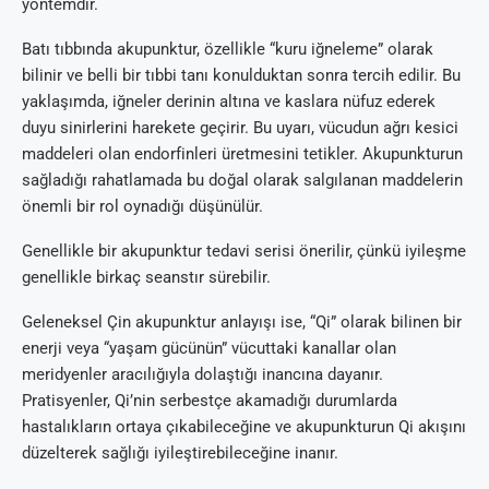
yöntemdir.
Batı tıbbında akupunktur, özellikle “kuru iğneleme” olarak
bilinir ve belli bir tıbbi tanı konulduktan sonra tercih edilir. Bu
yaklaşımda, iğneler derinin altına ve kaslara nüfuz ederek
duyu sinirlerini harekete geçirir. Bu uyarı, vücudun ağrı kesici
maddeleri olan endorfinleri üretmesini tetikler. Akupunkturun
sağladığı rahatlamada bu doğal olarak salgılanan maddelerin
önemli bir rol oynadığı düşünülür.
Genellikle bir akupunktur tedavi serisi önerilir, çünkü iyileşme
genellikle birkaç seanstır sürebilir.
Geleneksel Çin akupunktur anlayışı ise, “Qi” olarak bilinen bir
enerji veya “yaşam gücünün” vücuttaki kanallar olan
meridyenler aracılığıyla dolaştığı inancına dayanır.
Pratisyenler, Qi’nin serbestçe akamadığı durumlarda
hastalıkların ortaya çıkabileceğine ve akupunkturun Qi akışını
düzelterek sağlığı iyileştirebileceğine inanır.