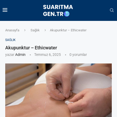
Anasayfa
Sağlık
Akupunktur – Ethicwater
SAĞLIK
Akupunktur – Ethicwater
yazar
Admin
Temmuz 6, 2025
0 yorumlar