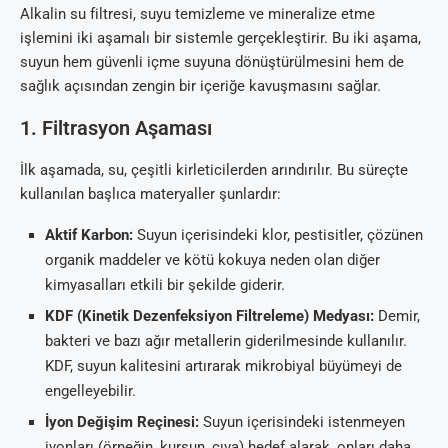
Alkalin su filtresi, suyu temizleme ve mineralize etme
işlemini iki aşamalı bir sistemle gerçekleştirir. Bu iki aşama,
suyun hem güvenli içme suyuna dönüştürülmesini hem de
sağlık açısından zengin bir içeriğe kavuşmasını sağlar.
1. Filtrasyon Aşaması
İlk aşamada, su, çeşitli kirleticilerden arındırılır. Bu süreçte
kullanılan başlıca materyaller şunlardır:
Aktif Karbon:
Suyun içerisindeki klor, pestisitler, çözünen
organik maddeler ve kötü kokuya neden olan diğer
kimyasalları etkili bir şekilde giderir.
KDF (Kinetik Dezenfeksiyon Filtreleme) Medyası:
Demir,
bakteri ve bazı ağır metallerin giderilmesinde kullanılır.
KDF, suyun kalitesini artırarak mikrobiyal büyümeyi de
engelleyebilir.
İyon Değişim Reçinesi:
Suyun içerisindeki istenmeyen
iyonları (örneğin, kurşun, cıva) hedef alarak, onları daha