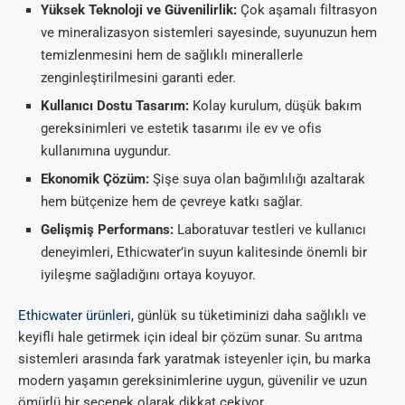
Yüksek Teknoloji ve Güvenilirlik:
Çok aşamalı filtrasyon
ve mineralizasyon sistemleri sayesinde, suyunuzun hem
temizlenmesini hem de sağlıklı minerallerle
zenginleştirilmesini garanti eder.
Kullanıcı Dostu Tasarım:
Kolay kurulum, düşük bakım
gereksinimleri ve estetik tasarımı ile ev ve ofis
kullanımına uygundur.
Ekonomik Çözüm:
Şişe suya olan bağımlılığı azaltarak
hem bütçenize hem de çevreye katkı sağlar.
Gelişmiş Performans:
Laboratuvar testleri ve kullanıcı
deneyimleri, Ethicwater’in suyun kalitesinde önemli bir
iyileşme sağladığını ortaya koyuyor.
Ethicwater ürünleri
, günlük su tüketiminizi daha sağlıklı ve
keyifli hale getirmek için ideal bir çözüm sunar. Su arıtma
sistemleri arasında fark yaratmak isteyenler için, bu marka
modern yaşamın gereksinimlerine uygun, güvenilir ve uzun
ömürlü bir seçenek olarak dikkat çekiyor.