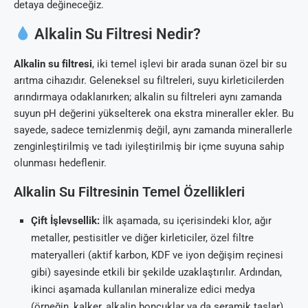
detaya değineceğiz.
Alkalin Su Filtresi Nedir?
Alkalin su filtresi
, iki temel işlevi bir arada sunan özel bir su
arıtma cihazıdır. Geleneksel su filtreleri, suyu kirleticilerden
arındırmaya odaklanırken; alkalin su filtreleri aynı zamanda
suyun pH değerini yükselterek ona ekstra mineraller ekler. Bu
sayede, sadece temizlenmiş değil, aynı zamanda minerallerle
zenginleştirilmiş ve tadı iyileştirilmiş bir içme suyuna sahip
olunması hedeflenir.
Alkalin Su Filtresinin Temel Özellikleri
Çift İşlevsellik:
İlk aşamada, su içerisindeki klor, ağır
metaller, pestisitler ve diğer kirleticiler, özel filtre
materyalleri (aktif karbon, KDF ve iyon değişim reçinesi
gibi) sayesinde etkili bir şekilde uzaklaştırılır. Ardından,
ikinci aşamada kullanılan mineralize edici medya
(örneğin, kalker, alkalin boncuklar ya da seramik taşlar)