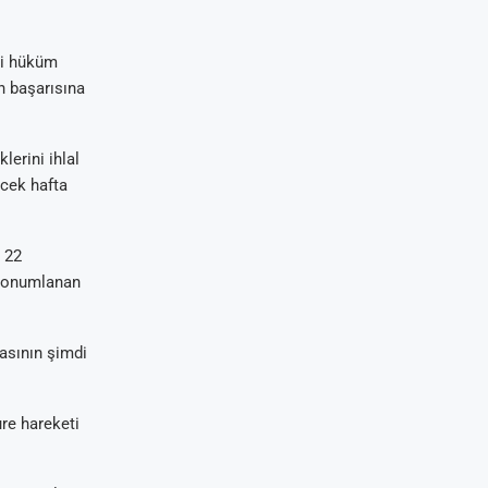
li hüküm
n başarısına
lerini ihlal
ecek hafta
n 22
 konumlanan
asının şimdi
ure hareketi