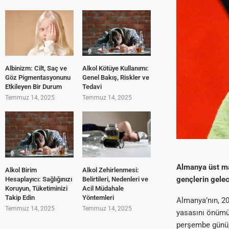
Albinizm: Cilt, Saç ve
Alkol Kötüye Kullanımı:
Göz Pigmentasyonunu
Genel Bakış, Riskler ve
Etkileyen Bir Durum
Tedavi
Temmuz 14, 2025
Temmuz 14, 2025
Almanya üst m
Alkol Birim
Alkol Zehirlenmesi:
gençlerin gelec
Hesaplayıcı: Sağlığınızı
Belirtileri, Nedenleri ve
Koruyun, Tüketiminizi
Acil Müdahale
Takip Edin
Yöntemleri
Almanya’nın, 205
Temmuz 14, 2025
Temmuz 14, 2025
yasasını önümü
perşembe günü, 