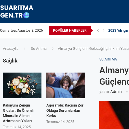
Cumartesi, Ağustos 8, 2026
POPÜLER HABERLER
2023 Yılı için
Suyun TDS Değ
Çamaşır Makin
Afrika Sanita
ЖЕСТКАЯ ВО
ПРИБОРЫ Д
Çamaşır Kuru
ИЗ КРАНА Т
Akrilamid N
Anasayfa
Su Arıtma
Almanya Gençlerin Geleceği İçin İklim Yasa
SU ARITMA
Sağlık
Almanya
Güçlend
yazar
Admin
Kalsiyum Zengin
Agorafobi: Kaçışın Zor
Gıdalar: Bu Önemli
Olduğu Durumlardan
Mineralin Alımını
Korku
Artırmanın Yolları
Temmuz 14, 2025
Temmuz 14, 2025