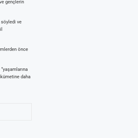
ve gençlerin
 söyledi ve
il
çimlerden önce
 “yaşamlarına
hükümetine daha