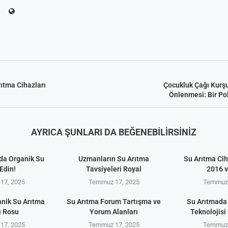
ıtma Cihazları
Çocukluk Çağı Kurşu
Önlenmesi: Bir Po
AYRICA ŞUNLARI DA BEĞENEBILIRSINIZ
da Organik Su
Uzmanların Su Arıtma
Su Arıtma Cih
Edin!
Tavsiyeleri Royal
2016 
17, 2025
Temmuz 17, 2025
Temmuz 
anik Su Arıtma
Su Arıtma Forum Tartışma ve
Su Arıtmada
ı Rosu
Yorum Alanları
Teknolojisi 
17, 2025
Temmuz 17, 2025
Temmuz 