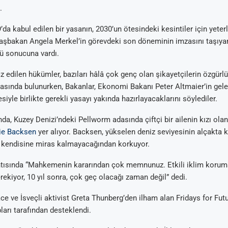
.
a kabul edilen bir yasanın, 2030’un ötesindeki kesintiler için yeter
aşbakan Angela Merkel’in görevdeki son döneminin imzasını taşıya
ü sonucuna vardı.
 edilen hükümler, bazıları hâlâ çok genç olan şikayetçilerin özgürlük
asında bulunurken, Bakanlar, Ekonomi Bakanı Peter Altmaier’in gel
Arıtma
 Tavsiyeleri
ik Su Arıtma
m Tartışma ve
iyle birlikte gerekli yasayı yakında hazırlayacaklarını söylediler.
al
nda, Kuzey Denizi’ndeki Pellworm adasında çiftçi bir ailenin kızı ola
ie Backsen
yer alıyor. Backsen, yükselen deniz seviyesinin alçakta
k kendisine miras kalmayacağından korkuyor.
antısında “Mahkemenin kararından çok memnunuz. Etkili iklim korum
ekiyor, 10 yıl sonra, çok geç olacağı zaman değil” dedi.
ce ve İsveçli aktivist Greta Thunberg’den ilham alan Fridays for Fut
ları tarafından desteklendi.