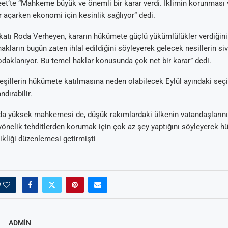
eet’te “Mahkeme büyük ve önemli bir karar verdi. İklimin korunması 
ır açarken ekonomi için kesinlik sağlıyor” dedi.
katı Roda Verheyen, kararın hükümete güçlü yükümlülükler verdiğini
kların bugün zaten ihlal edildiğini söyleyerek gelecek nesillerin siv
odaklanıyor. Bu temel haklar konusunda çok net bir karar” dedi.
Yeşillerin hükümete katılmasına neden olabilecek Eylül ayındaki se
ndırabilir.
da yüksek mahkemesi de, düşük rakımlardaki ülkenin vatandaşlarını
 yönelik tehditlerden korumak için çok az şey yaptığını söyleyerek 
şikliği düzenlemesi getirmişti
0
ADMIN