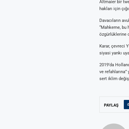
Altmaier bir tw
hakları için çığ
Davacıların avu
“Mahkeme, bu ha
özgürlüklerine 
Karar, çevreci 
siyasi yankı uya
2019’da Hollan
ve refahlarına”
sert iklim deği
PAYLAŞ