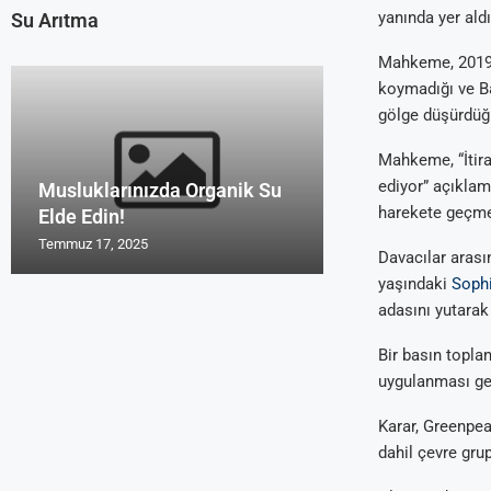
yanında yer aldı
Su Arıtma
Mahkeme, 2019’d
koymadığı ve B
gölge düşürdüğ
Mahkeme, “İtiraz
ediyor” açıklam
Musluklarınızda Organik Su
Uzmanların Su 
Su Arıtma Cihaz
Türk Malı Organ
Su Arıtma Foru
harekete geçmes
Elde Edin!
Tavsiyeleri Roy
2016 ve 2017
Cihazı Rosu
Yorum Alanları
Temmuz 17, 2025
Temmuz 17, 2025
Temmuz 17, 2025
Temmuz 17, 2025
Temmuz 17, 2025
Davacılar arası
yaşındaki
Soph
adasını yutara
Bir basın topl
uygulanması ger
Karar, Greenpea
dahil çevre grup