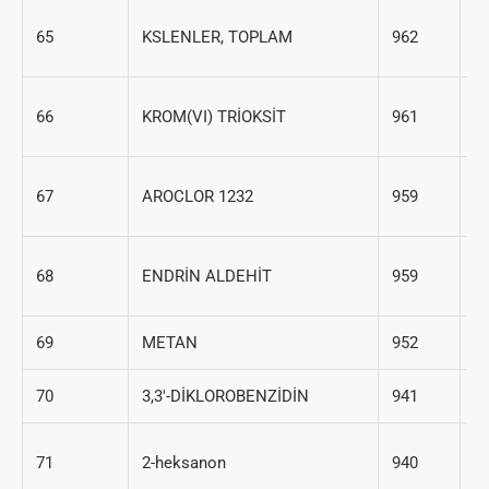
1
65
KSLENLER, TOPLAM
962
20
1
66
KROM(VI) TRİOKSİT
961
82
1
67
AROCLOR 1232
959
16
7
68
ENDRİN ALDEHİT
959
93
69
METAN
952
74
70
3,3′-DİKLOROBENZİDİN
941
91
59
71
2-heksanon
940
6