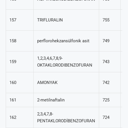
75
1
157
TRIFLURALIN
755
09
35
158
perflorohekzansülfonik asit
749
4
1,2,3,4,6,7,8,9-
3
159
743
OKTAKLORODIBENZOFURAN
02
7
160
AMONYAK
742
41
161
2-metilnaftalin
725
91
2,3,4,7,8-
5
162
724
PENTAKLORODİBENZOFURAN
31