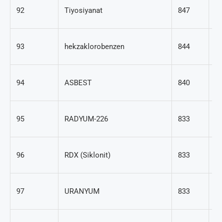
30
92
Tiyosiyanat
847
5
11
93
hekzaklorobenzen
844
1
1
94
ASBEST
840
21
1
95
RADYUM-226
833
63
12
96
RDX (Siklonit)
833
4
7
97
URANYUM
833
61
12