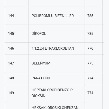
23
6
144
POLİBROMLU BİFENİLLER
785
32
11
145
DİKOFOL
785
2
146
1,1,2,2-TETRAKLOROETAN
776
79
7
147
SELENYUM
775
49
148
PARATYON
774
56
HEPTAKLORODİBENZO-P-
3
149
774
DİOKSİN
00
HEKSAKLOROSİKLOHEKZAN,
60