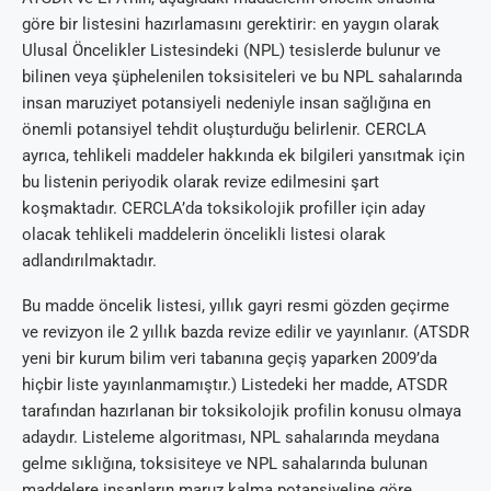
göre bir listesini hazırlamasını gerektirir: en yaygın olarak
Ulusal Öncelikler Listesindeki (NPL) tesislerde bulunur ve
bilinen veya şüphelenilen toksisiteleri ve bu NPL sahalarında
insan maruziyet potansiyeli nedeniyle insan sağlığına en
önemli potansiyel tehdit oluşturduğu belirlenir. CERCLA
ayrıca, tehlikeli maddeler hakkında ek bilgileri yansıtmak için
bu listenin periyodik olarak revize edilmesini şart
koşmaktadır. CERCLA’da toksikolojik profiller için aday
olacak tehlikeli maddelerin öncelikli listesi olarak
adlandırılmaktadır.
Bu madde öncelik listesi, yıllık gayri resmi gözden geçirme
ve revizyon ile 2 yıllık bazda revize edilir ve yayınlanır. (ATSDR
yeni bir kurum bilim veri tabanına geçiş yaparken 2009’da
hiçbir liste yayınlanmamıştır.) Listedeki her madde, ATSDR
tarafından hazırlanan bir toksikolojik profilin konusu olmaya
adaydır. Listeleme algoritması, NPL sahalarında meydana
gelme sıklığına, toksisiteye ve NPL sahalarında bulunan
maddelere insanların maruz kalma potansiyeline göre