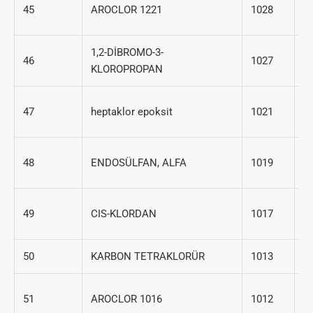
1
45
AROCLOR 1221
1028
28
1,2-DİBROMO-3-
46
1027
96
KLOROPROPAN
1
47
heptaklor epoksit
1021
57
95
48
ENDOSÜLFAN, ALFA
1019
8
5
49
CIS-KLORDAN
1017
71
50
KARBON TETRAKLORÜR
1013
56
1
51
AROCLOR 1016
1012
11