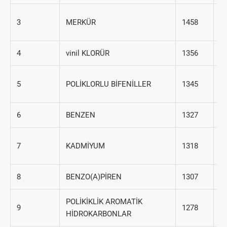
7
3
MERKÜR
1458
97
4
vinil KLORÜR
1356
75
1
5
POLİKLORLU BİFENİLLER
1345
36
6
BENZEN
1327
71
7
7
KADMİYUM
1318
43
8
BENZO(A)PİREN
1307
50
POLİKİKLİK AROMATİK
1
9
1278
HİDROKARBONLAR
29