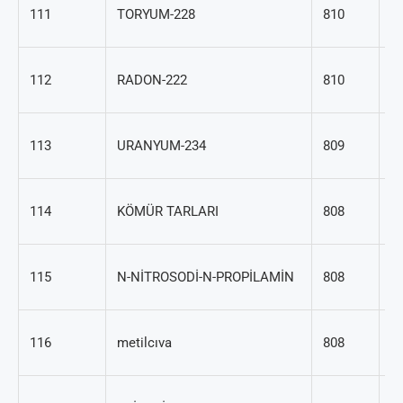
1
111
TORYUM-228
810
82
1
112
RADON-222
810
67
1
113
URANYUM-234
809
29
8
114
KÖMÜR TARLARI
808
45
62
115
N-NİTROSODİ-N-PROPİLAMİN
808
7
2
116
metilcıva
808
92
1