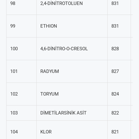
98
2,4-DİNİTROTOLUEN
831
2
56
99
ETHION
831
2
53
100
4,6-DİNİTRO-O-CRESOL
828
1
7
101
RADYUM
827
14
7
102
TORYUM
824
29
103
DİMETİLARSİNİK ASİT
822
75
7
104
KLOR
821
50