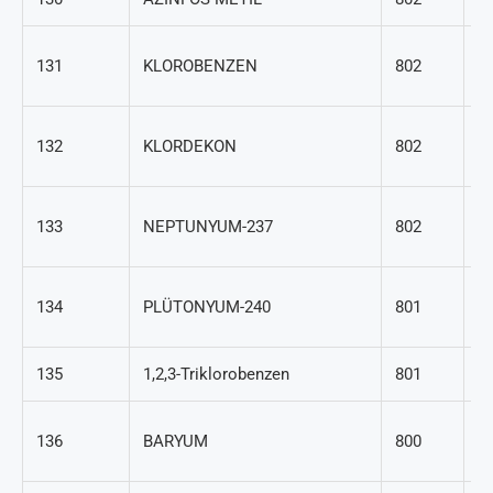
10
131
KLOROBENZEN
802
7
14
132
KLORDEKON
802
0
1
133
NEPTUNYUM-237
802
20
1
134
PLÜTONYUM-240
801
33
135
1,2,3-Triklorobenzen
801
87
7
136
BARYUM
800
39