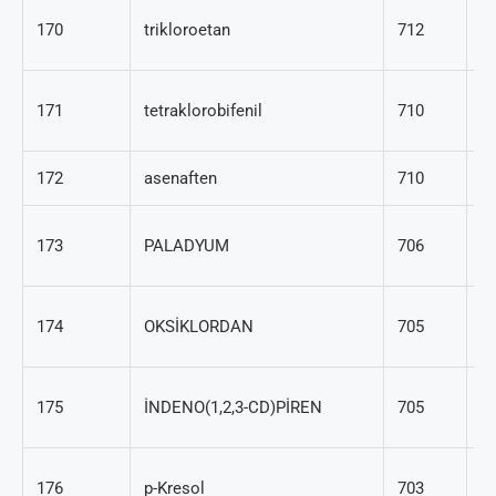
2
170
trikloroetan
712
89
2
171
tetraklorobifenil
710
33
172
asenaften
710
83
7
173
PALADYUM
706
05
2
174
OKSİKLORDAN
705
13
19
175
İNDENO(1,2,3-CD)PİREN
705
5
10
176
p-Kresol
703