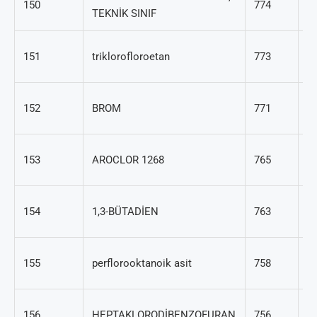
150
774
TEKNİK SINIF
1
2
151
triklorofloroetan
773
33
7
152
BROM
771
95
1
153
AROCLOR 1268
765
14
10
154
1,3-BÜTADİEN
763
0
33
155
perflorooktanoik asit
758
1
3
156
HEPTAKLORODİBENZOFURAN
756