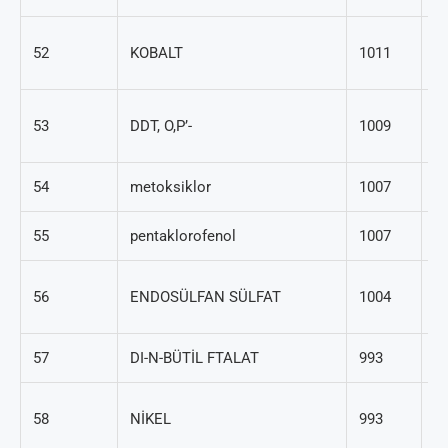
7
52
KOBALT
1011
48
78
53
DDT, O,P’-
1009
6
54
metoksiklor
1007
72
55
pentaklorofenol
1007
87
1
56
ENDOSÜLFAN SÜLFAT
1004
07
57
DI-N-BÜTİL FTALAT
993
84
7
58
NİKEL
993
02