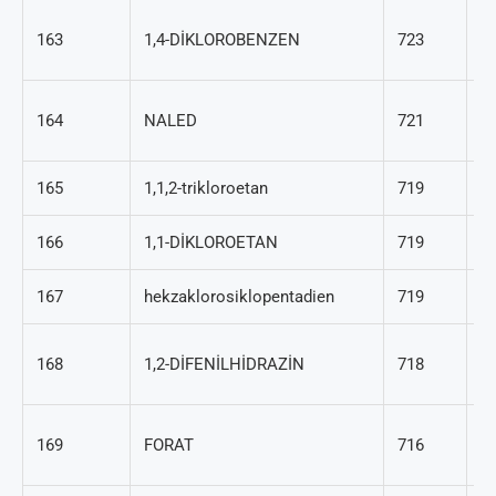
10
163
1,4-DİKLOROBENZEN
723
7
30
164
NALED
721
5
165
1,1,2-trikloroetan
719
79
166
1,1-DİKLOROETAN
719
75
167
hekzaklorosiklopentadien
719
77
12
168
1,2-DİFENİLHİDRAZİN
718
7
29
169
FORAT
716
2