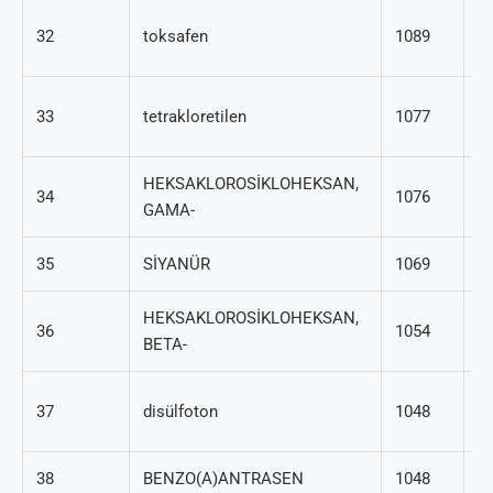
8
32
toksafen
1089
35
12
33
tetrakloretilen
1077
4
HEKSAKLOROSİKLOHEKSAN,
34
1076
58
GAMA-
35
SİYANÜR
1069
57
HEKSAKLOROSİKLOHEKSAN,
31
36
1054
BETA-
7
29
37
disülfoton
1048
4
38
BENZO(A)ANTRASEN
1048
56