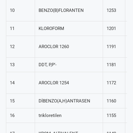
20
10
BENZO(B)FLORANTEN
1253
2
11
KLOROFORM
1201
67
1
12
AROCLOR 1260
1191
82
13
DDT, P,P’-
1181
50
1
14
AROCLOR 1254
1172
69
15
DİBENZO(A,H)ANTRASEN
1160
53
16
trikloretilen
1155
79
1