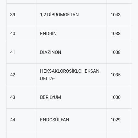
10
39
1,2-DİBROMOETAN
1043
4
40
ENDRİN
1038
72
33
41
DIAZINON
1038
5
HEKSAKLOROSİKLOHEKSAN,
31
42
1035
DELTA-
8
7
43
BERİLYUM
1030
41
11
44
ENDOSÜLFAN
1029
7