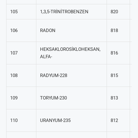
105
1,3,5-TRİNİTROBENZEN
820
99
1
106
RADON
818
92
HEKSAKLOROSİKLOHEKSAN,
31
107
816
ALFA-
6
1
108
RADYUM-228
815
20
1
109
TORYUM-230
813
63
1
110
URANYUM-235
812
96