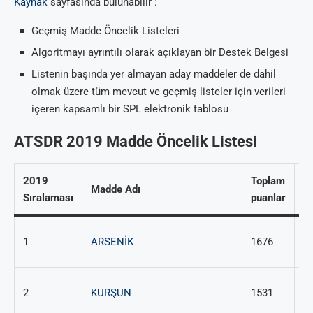
Kaynak
sayfasında bulunabilir :
Geçmiş Madde Öncelik Listeleri
Algoritmayı ayrıntılı olarak açıklayan bir Destek Belgesi
Listenin başında yer almayan aday maddeler de dahil
olmak üzere tüm mevcut ve geçmiş listeler için verileri
içeren kapsamlı bir SPL elektronik tablosu
ATSDR 2019 Madde Öncelik Listesi
2019
Toplam
C
Madde Adı
Sıralaması
puanlar
R
7
1
ARSENİK
1676
38
7
2
KURŞUN
1531
92