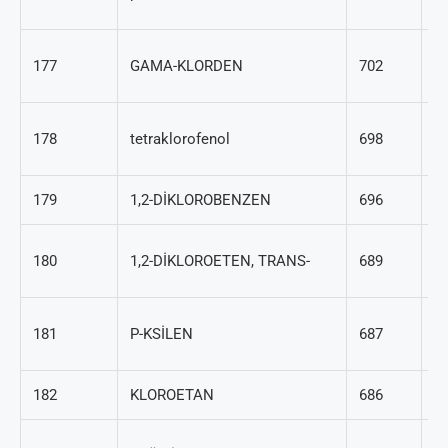
5
5
177
GAMA-KLORDEN
702
38
2
178
tetraklorofenol
698
83
179
1,2-DİKLOROBENZEN
696
95
15
180
1,2-DİKLOROETEN, TRANS-
689
5
10
181
P-KSİLEN
687
3
182
KLOROETAN
686
75
7