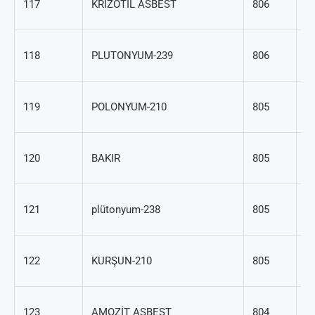
117
KRİZOTİL ASBEST
806
29
1
118
PLUTONYUM-239
806
48
1
119
POLONYUM-210
805
52
7
120
BAKIR
805
50
1
121
plütonyum-238
805
16
1
122
KURŞUN-210
805
04
1
123
AMOZİT ASBEST
804