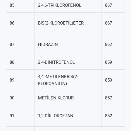
85
2,4,6-TRİKLOROFENOL
867
88
11
86
BIS(2-KLOROETİL)ETER
867
4
30
87
HİDRAZİN
862
2
88
2,4-DİNİTROFENOL
859
51
4,4′-METILENEBIS(2-
10
89
859
KLOROANILIN)
4
90
METİLEN KLORÜR
857
75
10
91
1,2-DİKLOROETAN
852
2