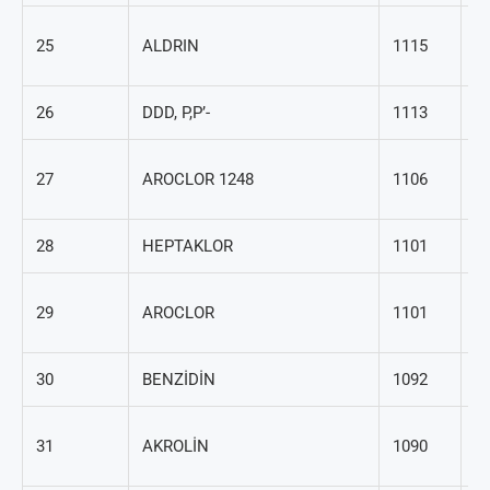
30
25
ALDRIN
1115
2
26
DDD, P,P’-
1113
72
1
27
AROCLOR 1248
1106
29
28
HEPTAKLOR
1101
76
1
29
AROCLOR
1101
79
30
BENZİDİN
1092
92
10
31
AKROLİN
1090
8