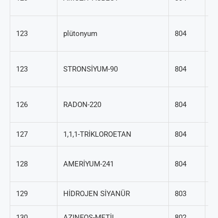
73
7
123
plütonyum
804
07
1
123
STRONSİYUM-90
804
97
2
126
RADON-220
804
48
127
1,1,1-TRİKLOROETAN
804
71
8
128
AMERİYUM-241
804
36
129
HİDROJEN SİYANÜR
803
74
130
AZINFOS-METİL
802
86