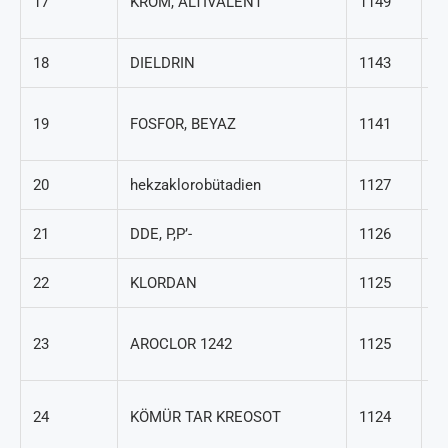
17
KROM, ALTIVALENT
1149
29
18
DIELDRIN
1143
60
7
19
FOSFOR, BEYAZ
1141
14
20
hekzaklorobütadien
1127
87
21
DDE, P,P’-
1126
72
22
KLORDAN
1125
57
5
23
AROCLOR 1242
1125
21
8
24
KÖMÜR TAR KREOSOT
1124
58