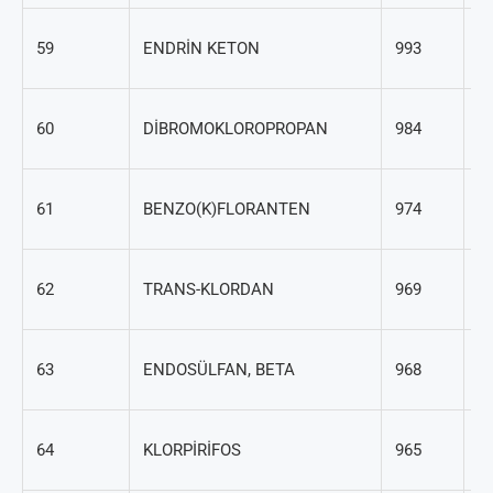
5
59
ENDRİN KETON
993
70
6
60
DİBROMOKLOROPROPAN
984
83
20
61
BENZO(K)FLORANTEN
974
9
5
62
TRANS-KLORDAN
969
74
3
63
ENDOSÜLFAN, BETA
968
65
2
64
KLORPİRİFOS
965
88