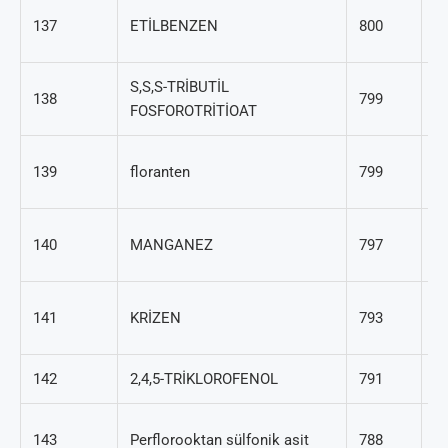
10
137
ETİLBENZEN
800
4
S,S,S-TRİBUTİL
138
799
78
FOSFOROTRİTİOAT
20
139
floranten
799
0
7
140
MANGANEZ
797
96
21
141
KRİZEN
793
9
142
2,4,5-TRİKLOROFENOL
791
95
1
143
Perflorooktan sülfonik asit
788