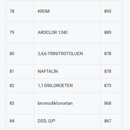
7
78
KROM
893
47
7
79
AROCLOR 1240
889
89
11
80
2,4,6-TRİNİTROTOLUEN
878
7
81
NAFTALİN
878
91
82
1,1-DİKLOROETEN
873
75
68
83
bromodikloroetan
868
4
84
DDD, O,P’-
867
53