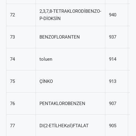
2,3,7,8-TETRAKLORODİBENZO-
1
72
940
P-DİOKSİN
01
5
73
BENZOFLORANTEN
937
73
10
74
toluen
914
3
7
75
ÇİNKO
913
66
60
76
PENTAKLOROBENZEN
907
5
11
77
DI(2-ETİLHEKzil)FTALAT
905
7