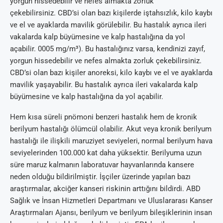
yorgun hissedebilir ve nefes almakta zorluk
çekebilirsiniz. CBD’si olan bazı kişilerde iştahsızlık, kilo kaybı
ve el ve ayaklarda mavilik görülebilir. Bu hastalık ayrıca ileri
vakalarda kalp büyümesine ve kalp hastalığına da yol
açabilir. 0005 mg/m³). Bu hastalığınız varsa, kendinizi zayıf,
yorgun hissedebilir ve nefes almakta zorluk çekebilirsiniz.
CBD’si olan bazı kişiler anoreksi, kilo kaybı ve el ve ayaklarda
mavilik yaşayabilir. Bu hastalık ayrıca ileri vakalarda kalp
büyümesine ve kalp hastalığına da yol açabilir.
Hem kısa süreli pnömoni benzeri hastalık hem de kronik
berilyum hastalığı ölümcül olabilir. Akut veya kronik berilyum
hastalığı ile ilişkili maruziyet seviyeleri, normal berilyum hava
seviyelerinden 100.000 kat daha yüksektir. Berilyuma uzun
süre maruz kalmanın laboratuvar hayvanlarında kansere
neden olduğu bildirilmiştir. İşçiler üzerinde yapılan bazı
araştırmalar, akciğer kanseri riskinin arttığını bildirdi. ABD
Sağlık ve İnsan Hizmetleri Departmanı ve Uluslararası Kanser
Araştırmaları Ajansı, berilyum ve berilyum bileşiklerinin insan