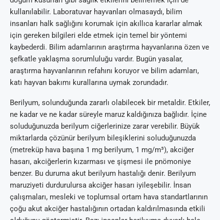
kullanılabilir. Laboratuvar hayvanları olmasaydı, bilim
insanları halk sağlığını korumak için akıllıca kararlar almak
için gereken bilgileri elde etmek için temel bir yöntemi
kaybederdi. Bilim adamlarının araştırma hayvanlarına özen ve
şefkatle yaklaşma sorumluluğu vardır. Bugün yasalar,
araştırma hayvanlarının refahını koruyor ve bilim adamları,
katı hayvan bakımı kurallarına uymak zorundadır.
Berilyum, solunduğunda zararlı olabilecek bir metaldir. Etkiler,
ne kadar ve ne kadar süreyle maruz kaldığınıza bağlıdır. İçine
soluduğunuzda berilyum ciğerlerinize zarar verebilir. Büyük
miktarlarda çözünür berilyum bileşiklerini soluduğunuzda
(metreküp hava başına 1 mg berilyum, 1 mg/m³), akciğer
hasarı, akciğerlerin kızarması ve şişmesi ile pnömoniye
benzer. Bu duruma akut berilyum hastalığı denir. Berilyum
maruziyeti durdurulursa akciğer hasarı iyileşebilir. İnsan
çalışmaları, mesleki ve toplumsal ortam hava standartlarının
çoğu akut akciğer hastalığının ortadan kaldırılmasında etkili