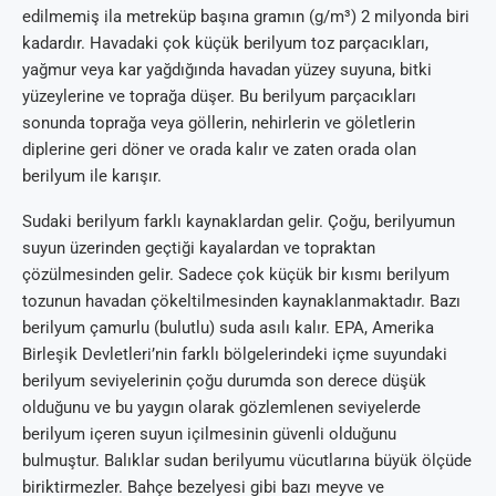
edilmemiş ila metreküp başına gramın (g/m³) 2 milyonda biri
kadardır. Havadaki çok küçük berilyum toz parçacıkları,
yağmur veya kar yağdığında havadan yüzey suyuna, bitki
yüzeylerine ve toprağa düşer. Bu berilyum parçacıkları
sonunda toprağa veya göllerin, nehirlerin ve göletlerin
diplerine geri döner ve orada kalır ve zaten orada olan
berilyum ile karışır.
Sudaki berilyum farklı kaynaklardan gelir. Çoğu, berilyumun
suyun üzerinden geçtiği kayalardan ve topraktan
çözülmesinden gelir. Sadece çok küçük bir kısmı berilyum
tozunun havadan çökeltilmesinden kaynaklanmaktadır. Bazı
berilyum çamurlu (bulutlu) suda asılı kalır. EPA, Amerika
Birleşik Devletleri’nin farklı bölgelerindeki içme suyundaki
berilyum seviyelerinin çoğu durumda son derece düşük
olduğunu ve bu yaygın olarak gözlemlenen seviyelerde
berilyum içeren suyun içilmesinin güvenli olduğunu
bulmuştur. Balıklar sudan berilyumu vücutlarına büyük ölçüde
biriktirmezler. Bahçe bezelyesi gibi bazı meyve ve