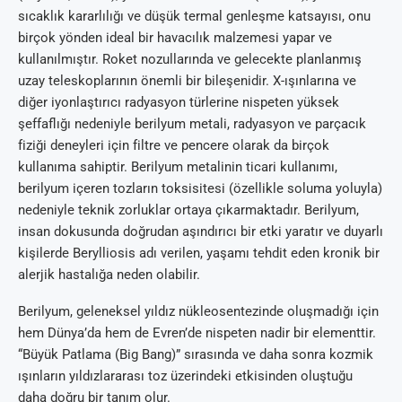
sıcaklık kararlılığı ve düşük termal genleşme katsayısı, onu
birçok yönden ideal bir havacılık malzemesi yapar ve
kullanılmıştır. Roket nozullarında ve gelecekte planlanmış
uzay teleskoplarının önemli bir bileşenidir. X-ışınlarına ve
diğer iyonlaştırıcı radyasyon türlerine nispeten yüksek
şeffaflığı nedeniyle berilyum metali, radyasyon ve parçacık
fiziği deneyleri için filtre ve pencere olarak da birçok
kullanıma sahiptir. Berilyum metalinin ticari kullanımı,
berilyum içeren tozların toksisitesi (özellikle soluma yoluyla)
nedeniyle teknik zorluklar ortaya çıkarmaktadır. Berilyum,
insan dokusunda doğrudan aşındırıcı bir etki yaratır ve duyarlı
kişilerde Berylliosis adı verilen, yaşamı tehdit eden kronik bir
alerjik hastalığa neden olabilir.
Berilyum, geleneksel yıldız nükleosentezinde oluşmadığı için
hem Dünya’da hem de Evren’de nispeten nadir bir elementtir.
“Büyük Patlama (Big Bang)” sırasında ve daha sonra kozmik
ışınların yıldızlararası toz üzerindeki etkisinden oluştuğu
daha doğru bir tanım olur.