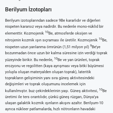
Berilyum İzotopları
Berilyum izotoplarından sadece 9Be kararlıdır ve diğerleri
nispeten kararsız veya nadirdir. Bu nedenle mono-nüklid bir
10
elementtir. Kozmojenik
Be, atmosferde oksijen ve
10
nitrojenin kozmik ışın sıçraması ile üretilir. Kozmojenik
Be,
9
nispeten uzun yarılanma ömrünün (1,51 milyon yıl)
Be’ye
bozunmadan önce uzun bir kalma süresine izin verdiği toprak
10
yüzeyinde birikir. Bu nedenle,
Be ve yan ürünleri, toprak
erozyonu ve regolitten (kaya ayrışması veya bitki büyümesi
yoluyla oluşan materyalden oluşan toprak), lateritik
toprakların gelişiminin yanı sıra güneş aktivitesindeki
değişimleri ve toprak oluşumunu incelemek için
10
kullanılmıştır. buz çekirdeklerinin yaşı. Güneş aktivitesi,
Be
üretimi ile ters orantılıdır, çünkü güneş rüzgarı, Dünya’ya
ulaşan galaktik kozmik ışınların akışını azaltır. Berilyum-10
ayrıca nükleer patlamalarda, hızlı nötronların havadaki