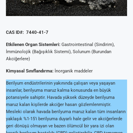
CAS ID#: 7440-41-7
Etkilenen Organ Sistemleri:
Gastrointestinal (Sindirim),
İmmünolojik (Bağışıklık Sistemi), Solunum (Burundan
Akciğerlere)
Kimyasal Sınıflandırma:
İnorganik maddeler
Berilyum endüstrilerinin yakınında çalışan veya yaşayan
insanlar, berilyuma maruz kalma konusunda en büyük
potansiyele sahiptir. Havada yüksek düzeyde berilyuma
maruz kalan kişilerde akciğer hasarı gözlemlenmiştir.
Mesleki olarak havada berilyuma maruz kalan tüm insanların
yaklaşık %1-15’i berilyuma duyarlı hale gelir ve akciğerlerde
geri dönüşü olmayan ve bazen ölümcül bir yara izi olan
kronik berilyum hastalığı (CBD) geliştirebilir. CBD tamamen