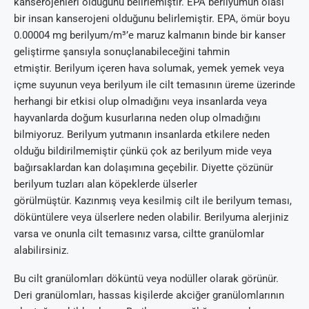
kanserojenleri olduğunu belirlemiştir. EPA berilyumun olası
bir insan kanserojeni olduğunu belirlemiştir. EPA, ömür boyu
0.00004 mg berilyum/m³’e maruz kalmanın binde bir kanser
geliştirme şansıyla sonuçlanabileceğini tahmin
etmiştir. Berilyum içeren hava solumak, yemek yemek veya
içme suyunun veya berilyum ile cilt temasının üreme üzerinde
herhangi bir etkisi olup olmadığını veya insanlarda veya
hayvanlarda doğum kusurlarına neden olup olmadığını
bilmiyoruz. Berilyum yutmanın insanlarda etkilere neden
olduğu bildirilmemiştir çünkü çok az berilyum mide veya
bağırsaklardan kan dolaşımına geçebilir. Diyette çözünür
berilyum tuzları alan köpeklerde ülserler
görülmüştür. Kazınmış veya kesilmiş cilt ile berilyum teması,
döküntülere veya ülserlere neden olabilir. Berilyuma alerjiniz
varsa ve onunla cilt temasınız varsa, ciltte granülomlar
alabilirsiniz.
Bu cilt granülomları döküntü veya nodüller olarak görünür.
Deri granülomları, hassas kişilerde akciğer granülomlarının