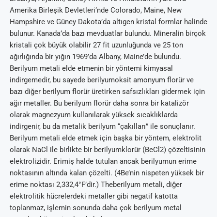
Amerika Birleşik Devletleri’nde Colorado, Maine, New
Hampshire ve Güney Dakota’da altıgen kristal formlar halinde
bulunur. Kanada’da bazı mevduatlar bulundu. Mineralin birçok
kristali çok büyük olabilir 27 fit uzunluğunda ve 25 ton
ağırlığında bir yığın 1969’da Albany, Maine’de bulundu.
Berilyum metali elde etmenin bir yöntemi kimyasal
indirgemedir, bu sayede berilyumoksit amonyum florür ve
bazı diğer berilyum florür üretirken safsızlıkları gidermek için
ağır metaller. Bu berilyum florür daha sonra bir katalizör
olarak magnezyum kullanılarak yüksek sıcaklıklarda
indirgenir, bu da metalik berilyum “çakılları” ile sonuçlanır.
Berilyum metali elde etmek için başka bir yöntem, elektrolit
olarak NaCl ile birlikte bir berilyumklorür (BeCl2) çözeltisinin
elektrolizidir. Erimiş halde tutulan ancak berilyumun erime
noktasının altında kalan çözelti. (4Be’nin nispeten yüksek bir
erime noktası 2,332,4°F’dir.) Theberilyum metali, diğer
elektrolitik hücrelerdeki metaller gibi negatif katotta
toplanmaz, işlemin sonunda daha çok berilyum metal