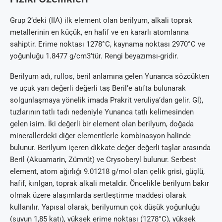
Grup 2’deki (IIA) ilk element olan berilyum, alkali toprak
metallerinin en küçük, en hafif ve en kararlı atomlarına
sahiptir. Erime noktası 1278°C, kaynama noktası 2970°C ve
yoğunluğu 1.8477 g/cm3’tür. Rengi beyazımsı-gridir.
Berilyum adı, rullos, beril anlamına gelen Yunanca sözcükten
ve uçuk yarı değerli değerli taş Beril’e atıfta bulunarak
solgunlaşmaya yönelik imada Prakrit veruliya’dan gelir. Gl),
tuzlarının tatlı tadı nedeniyle Yunanca tatlı kelimesinden
gelen isim. İki değerli bir element olan berilyum, doğada
minerallerdeki diğer elementlerle kombinasyon halinde
bulunur. Berilyum içeren dikkate değer değerli taşlar arasında
Beril (Akuamarin, Zümrüt) ve Crysoberyl bulunur. Serbest
element, atom ağırlığı 9.01218 g/mol olan çelik grisi, güçlü,
hafif, kırılgan, toprak alkali metaldir. Öncelikle berilyum bakır
olmak üzere alaşımlarda sertleştirme maddesi olarak
kullanılır. Yapısal olarak, berilyumun çok düşük yoğunluğu
(suyun 1,85 katı), yüksek erime noktası (1278°C), yüksek