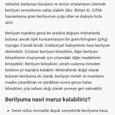
sebzeler, barbunya fasulyesi ve armut ortalamanın üzerinde
berilyum seviyelerine sahip olabilir (bkz. Bölüm 6). Çiftlik
hayvanlarına giren berilyumun çoğu idrar ve dışkıyla hızla
atılır.
Berilyum toprakta geniş bir aralıkta değişen miktarlarda
bulunur, ancak tipik konsantrasyon bir gram/kilogram (g/kg)
toprağın 3 binde biridir. Endüstriyel faaliyetlerle ilave berilyum
eklenebilir. Çözünür berilyum bileşikleri, diğer berilyum
bileşiklerini oluşturmak için ortamdaki diğer maddelerle
birleşebilir. Berilyum bileşikleri, yeraltı sularına inmeden
binlerce yıl toprakta kalabilir. Minerallerde doğal olarak
bulunan berilyuma ek olarak, berilyum metali ve insanların
maden çıkardıktan ve işledikten sonra geriye kalan
bileşikleri, çöp sahası atığı olarak çevreye geri salınabilir.
Berilyuma nasıl maruz kalabiliriz?
Genel nüfus normalde düşük seviyelerde berilyuma hava,