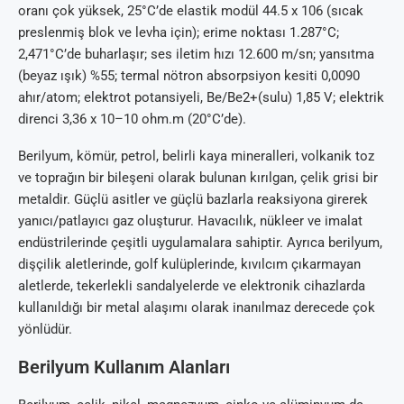
oranı çok yüksek, 25°C’de elastik modül 44.5 x 106 (sıcak
preslenmiş blok ve levha için); erime noktası 1.287°C;
2,471°C’de buharlaşır; ses iletim hızı 12.600 m/sn; yansıtma
(beyaz ışık) %55; termal nötron absorpsiyon kesiti 0,0090
ahır/atom; elektrot potansiyeli, Be/Be2+(sulu) 1,85 V; elektrik
direnci 3,36 x 10–10 ohm.m (20°C’de).
Berilyum, kömür, petrol, belirli kaya mineralleri, volkanik toz
ve toprağın bir bileşeni olarak bulunan kırılgan, çelik grisi bir
metaldir. Güçlü asitler ve güçlü bazlarla reaksiyona girerek
yanıcı/patlayıcı gaz oluşturur. Havacılık, nükleer ve imalat
endüstrilerinde çeşitli uygulamalara sahiptir. Ayrıca berilyum,
dişçilik aletlerinde, golf kulüplerinde, kıvılcım çıkarmayan
aletlerde, tekerlekli sandalyelerde ve elektronik cihazlarda
kullanıldığı bir metal alaşımı olarak inanılmaz derecede çok
yönlüdür.
Berilyum Kullanım Alanları