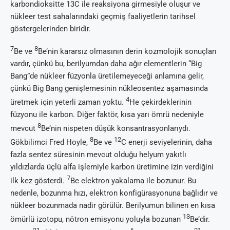
karbondioksitte 13C ile reaksiyona girmesiyle oluşur ve
nükleer test sahalarındaki geçmiş faaliyetlerin tarihsel
göstergelerinden biridir.
7
8
Be ve
Be’nin kararsız olmasının derin kozmolojik sonuçları
vardır, çünkü bu, berilyumdan daha ağır elementlerin “Big
Bang”de nükleer füzyonla üretilemeyeceği anlamına gelir,
çünkü Big Bang genişlemesinin nükleosentez aşamasında
4
üretmek için yeterli zaman yoktu.
He çekirdeklerinin
füzyonu ile karbon. Diğer faktör, kısa yarı ömrü nedeniyle
8
mevcut
Be’nin nispeten düşük konsantrasyonlarıydı.
8
12
Gökbilimci Fred Hoyle,
Be ve
C enerji seviyelerinin, daha
fazla sentez süresinin mevcut olduğu helyum yakıtlı
yıldızlarda üçlü alfa işlemiyle karbon üretimine izin verdiğini
7
ilk kez gösterdi.
Be elektron yakalama ile bozunur. Bu
nedenle, bozunma hızı, elektron konfigürasyonuna bağlıdır ve
nükleer bozunmada nadir görülür. Berilyumun bilinen en kısa
13
ömürlü izotopu, nötron emisyonu yoluyla bozunan
Be’dir.