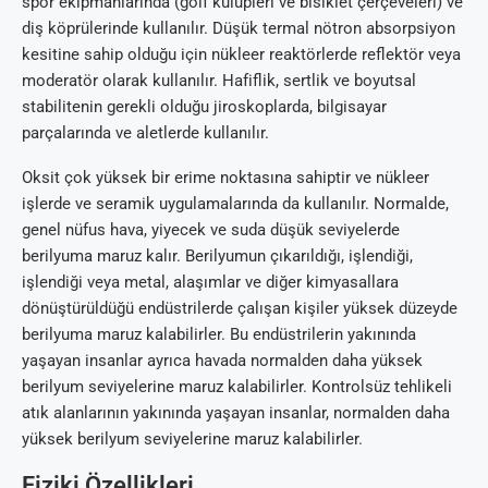
spor ekipmanlarında (golf kulüpleri ve bisiklet çerçeveleri) ve
diş köprülerinde kullanılır. Düşük termal nötron absorpsiyon
kesitine sahip olduğu için nükleer reaktörlerde reflektör veya
moderatör olarak kullanılır. Hafiflik, sertlik ve boyutsal
stabilitenin gerekli olduğu jiroskoplarda, bilgisayar
parçalarında ve aletlerde kullanılır.
Oksit çok yüksek bir erime noktasına sahiptir ve nükleer
işlerde ve seramik uygulamalarında da kullanılır. Normalde,
genel nüfus hava, yiyecek ve suda düşük seviyelerde
berilyuma maruz kalır. Berilyumun çıkarıldığı, işlendiği,
işlendiği veya metal, alaşımlar ve diğer kimyasallara
dönüştürüldüğü endüstrilerde çalışan kişiler yüksek düzeyde
berilyuma maruz kalabilirler. Bu endüstrilerin yakınında
yaşayan insanlar ayrıca havada normalden daha yüksek
berilyum seviyelerine maruz kalabilirler. Kontrolsüz tehlikeli
atık alanlarının yakınında yaşayan insanlar, normalden daha
yüksek berilyum seviyelerine maruz kalabilirler.
Fiziki Özellikleri