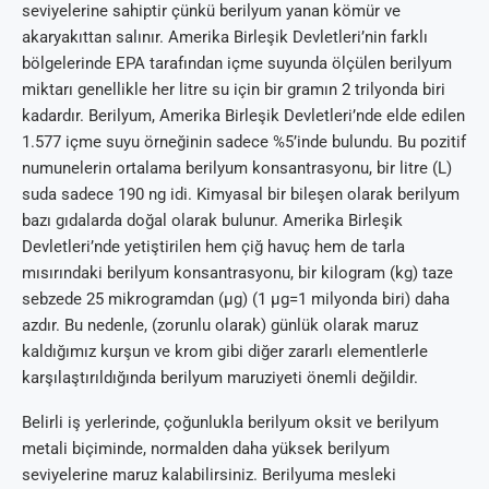
seviyelerine sahiptir çünkü berilyum yanan kömür ve
akaryakıttan salınır. Amerika Birleşik Devletleri’nin farklı
bölgelerinde EPA tarafından içme suyunda ölçülen berilyum
miktarı genellikle her litre su için bir gramın 2 trilyonda biri
kadardır. Berilyum, Amerika Birleşik Devletleri’nde elde edilen
1.577 içme suyu örneğinin sadece %5’inde bulundu. Bu pozitif
numunelerin ortalama berilyum konsantrasyonu, bir litre (L)
suda sadece 190 ng idi. Kimyasal bir bileşen olarak berilyum
bazı gıdalarda doğal olarak bulunur. Amerika Birleşik
Devletleri’nde yetiştirilen hem çiğ havuç hem de tarla
mısırındaki berilyum konsantrasyonu, bir kilogram (kg) taze
sebzede 25 mikrogramdan (µg) (1 µg=1 milyonda biri) daha
azdır. Bu nedenle, (zorunlu olarak) günlük olarak maruz
kaldığımız kurşun ve krom gibi diğer zararlı elementlerle
karşılaştırıldığında berilyum maruziyeti önemli değildir.
Belirli iş yerlerinde, çoğunlukla berilyum oksit ve berilyum
metali biçiminde, normalden daha yüksek berilyum
seviyelerine maruz kalabilirsiniz. Berilyuma mesleki