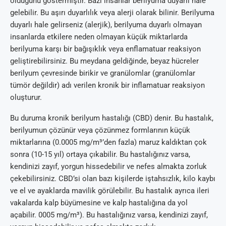
olduğunu göstermiştir. Bazı insanlar berilyuma duyarlı hale
gelebilir. Bu aşırı duyarlılık veya alerji olarak bilinir. Berilyuma
duyarlı hale gelirseniz (alerjik), berilyuma duyarlı olmayan
insanlarda etkilere neden olmayan küçük miktarlarda
berilyuma karşı bir bağışıklık veya enflamatuar reaksiyon
geliştirebilirsiniz. Bu meydana geldiğinde, beyaz hücreler
berilyum çevresinde birikir ve granülomlar (granülomlar
tümör değildir) adı verilen kronik bir inflamatuar reaksiyon
oluşturur.
Bu duruma kronik berilyum hastalığı (CBD) denir. Bu hastalık,
berilyumun çözünür veya çözünmez formlarının küçük
miktarlarına (0.0005 mg/m³’den fazla) maruz kaldıktan çok
sonra (10-15 yıl) ortaya çıkabilir. Bu hastalığınız varsa,
kendinizi zayıf, yorgun hissedebilir ve nefes almakta zorluk
çekebilirsiniz. CBD’si olan bazı kişilerde iştahsızlık, kilo kaybı
ve el ve ayaklarda mavilik görülebilir. Bu hastalık ayrıca ileri
vakalarda kalp büyümesine ve kalp hastalığına da yol
açabilir. 0005 mg/m³). Bu hastalığınız varsa, kendinizi zayıf,