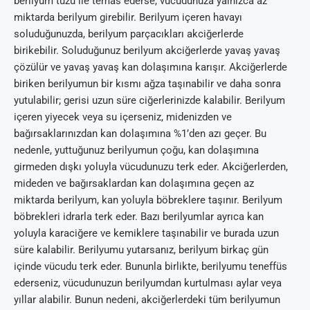
berilyum tuzu ile temas ederse, vücudunuza yalnızca az
miktarda berilyum girebilir. Berilyum içeren havayı
soluduğunuzda, berilyum parçacıkları akciğerlerde
birikebilir. Soluduğunuz berilyum akciğerlerde yavaş yavaş
çözülür ve yavaş yavaş kan dolaşımına karışır. Akciğerlerde
biriken berilyumun bir kısmı ağza taşınabilir ve daha sonra
yutulabilir; gerisi uzun süre ciğerlerinizde kalabilir. Berilyum
içeren yiyecek veya su içerseniz, midenizden ve
bağırsaklarınızdan kan dolaşımına %1’den azı geçer. Bu
nedenle, yuttuğunuz berilyumun çoğu, kan dolaşımına
girmeden dışkı yoluyla vücudunuzu terk eder. Akciğerlerden,
mideden ve bağırsaklardan kan dolaşımına geçen az
miktarda berilyum, kan yoluyla böbreklere taşınır. Berilyum
böbrekleri idrarla terk eder. Bazı berilyumlar ayrıca kan
yoluyla karaciğere ve kemiklere taşınabilir ve burada uzun
süre kalabilir. Berilyumu yutarsanız, berilyum birkaç gün
içinde vücudu terk eder. Bununla birlikte, berilyumu teneffüs
ederseniz, vücudunuzun berilyumdan kurtulması aylar veya
yıllar alabilir. Bunun nedeni, akciğerlerdeki tüm berilyumun