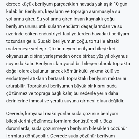
derece küçük berilyum parçacıkları havada yaklaşık 10 gün
kalabilir. Berilyum, kayaların ve toprağın aşınmasıyla su
yollarına girer. Su yollarına giren insan kaynaklı çoğu
berilyum ürünü, atık suların endüstri deşarjlarından ve su
üzerinde çöken endüstriyel faaliyetlerden havadaki berilyum
tozundan gelir. Sudaki berilyumun çoğu, tortu ile alttaki
malzemeye yerleşir. Çözünmeyen berilyum bileşikleri
okyanusun dibine yerleşmeden önce birkaç yüz yıl okyanus
suyunda kalır. Berilyum, kimyasal bir bileşen olarak toprakta
doğal olarak bulunur; ancak kömür külü, yakma külü ve
endüstriyel atıkların bertarafı topraktaki berilyum miktarını
artırabilir. Topraktaki berilyumun büyük bir kısmı suda
çözünmez ve toprağa bağlı kalır, bu nedenle yerin daha
derinlerine inmesi ve yeraltı suyuna girmesi olası değildir.
Çevrede, kimyasal reaksiyonlar suda çözünür berilyum
bileşiklerini çözünmez formlara dönüştürebilir. Bazı
durumlarda, suda çözünmeyen berilyum bileşikleri çözünür
formlara dönüşebilir. Çevrede suda çözünür berilyum