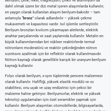
Berilyum, çelik, nikel, magnezyum, çinko ve alüminyum da
dahil olmak üzere bir dizi metal içeren alaşımlarda kullanılır;
en yaygın olarak kullanılan alaşım berilyum-bakırdır – tam
anlamıyla “
bronz
” olarak adlandırılır – yüksek çekme
mukavemeti ve kapasitesi vardır. Isıl işlemle sertleştirilir.
Berilyum bronzları kıvılcım çıkarmayan aletlerde, elektrik
anahtar parçalarında ve saat yaylarında kullanılır. Metalin en
büyük kullanımlarından biri nükleer reaktörlerde termal
nötronların moderatörü ve reaktör çekirdeğinden nötron
sızıntısını azaltmak için bir reflektör olarak kullanılmasıdır.
Nötron kaynağı olarak genellikle karışık bir uranyum-berilyum
kaynağı kullanılır.
Folyo olarak berilyum, x-ışını tüplerinde pencere malzemesi
olarak kullanılır. Hafifliği, yüksek elastik modülü ve ısı
stabilitesi, onu uçak ve uzay endüstrisi için çekici bir
malzeme haline getiriyor. Berilyumorlar, elektrik ve yüksek
teknoloji uygulamaları için özel seramikler yapmak için
kullanılır. Berilyum alaşımları otomobillerde, bilgisayarlarda,