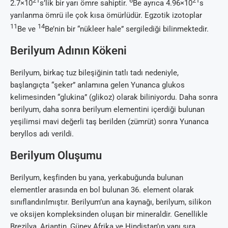
21
6
21
2.7×10
s’lik bir yarı ömre sahiptir.
Be ayrıca 4.96×10
s
yarılanma ömrü ile çok kısa ömürlüdür. Egzotik izotoplar
11
14
Be ve
Be’nin bir “nükleer hale” sergilediği bilinmektedir.
Berilyum Adının Kökeni
Berilyum, birkaç tuz bileşiğinin tatlı tadı nedeniyle,
başlangıçta “şeker” anlamına gelen Yunanca glukos
kelimesinden “glukina” (glikoz) olarak biliniyordu. Daha sonra
berilyum, daha sonra berilyum elementini içerdiği bulunan
yeşilimsi mavi değerli taş berilden (zümrüt) sonra Yunanca
beryllos adı verildi.
Berilyum Oluşumu
Berilyum, keşfinden bu yana, yerkabuğunda bulunan
elementler arasında en bol bulunan 36. element olarak
sınıflandırılmıştır. Berilyum’un ana kaynağı, berilyum, silikon
ve oksijen kompleksinden oluşan bir mineraldir. Genellikle
Brezilya, Arjantin, Güney Afrika ve Hindistan’ın yanı sıra