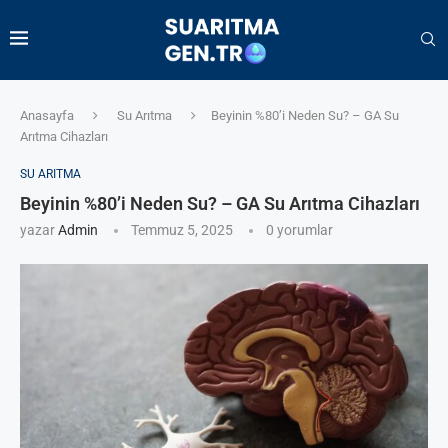
Anasayfa
Su Arıtma
Beyinin %80’i Neden Su? – GA Su
Arıtma Cihazları
SU ARITMA
Beyinin %80’i Neden Su? – GA Su Arıtma Cihazları
yazar
Admin
Temmuz 5, 2025
0 yorumlar