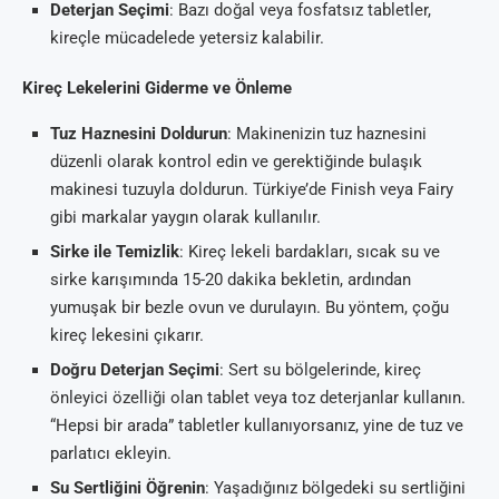
Deterjan Seçimi
: Bazı doğal veya fosfatsız tabletler,
kireçle mücadelede yetersiz kalabilir.
Kireç Lekelerini Giderme ve Önleme
Tuz Haznesini Doldurun
: Makinenizin tuz haznesini
düzenli olarak kontrol edin ve gerektiğinde bulaşık
makinesi tuzuyla doldurun. Türkiye’de Finish veya Fairy
gibi markalar yaygın olarak kullanılır.
Sirke ile Temizlik
: Kireç lekeli bardakları, sıcak su ve
sirke karışımında 15-20 dakika bekletin, ardından
yumuşak bir bezle ovun ve durulayın. Bu yöntem, çoğu
kireç lekesini çıkarır.
Doğru Deterjan Seçimi
: Sert su bölgelerinde, kireç
önleyici özelliği olan tablet veya toz deterjanlar kullanın.
“Hepsi bir arada” tabletler kullanıyorsanız, yine de tuz ve
parlatıcı ekleyin.
Su Sertliğini Öğrenin
: Yaşadığınız bölgedeki su sertliğini