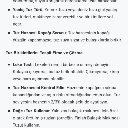
doldurmak, suyla karışarak bardaklarda leke bırakabilir.
Yanlış Tuz Türü
: Yemek tuzu veya deniz tuzu gibi yanlış
tuz türleri, makineye zarar verebilir ve birikintilere yol
açar.
Tuz Haznesi Kapağı Sorunu
: Tuz haznesinin kapağı
düzgün kapanmazsa, tuz suya sızar ve bulaşıklarda birikir.
Tuz Birikintilerini Tespit Etme ve Çözme
Leke Testi
: Lekeleri nemli bir bezle silmeyi deneyin.
Kolayca çıkıyorsa, bu tuz birikintisidir. Çıkmıyorsa, kireç
veya cam aşınması olabilir.
Tuz Haznesini Kontrol Edin
: Haznenin kapağının sıkıca
kapandığından ve aşırı dolu olmadığından emin olun. Tuz
seviyesini haznenin 2/3’ü olacak şekilde ayarlayın.
Doğru Tuz Kullanın
: Yalnızca bulaşık makinesi için özel
olarak üretilmiş tuzları (örneğin, Finish Bulaşık Makinesi
Tuzu) kullanın.