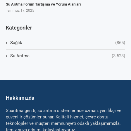
Su Arıtma Forum Tartışma ve Yorum Alanları
Temmuz 17, 2025
Kategoriler
Sağlık
(865)
Su Arıtma
(3.523)
Hakkımızda
Suaritma.gen.tr, su arıtma sistemlerinde uzman, yenilikçi ve
güvenilir çözümler sunar. Kaliteli hizmet, çevre dostu
teknolojiler ve müşteri memnuniyeti odaklı yaklaşımımızla,
temiz suya erişimi kolaylaştırıyoruz.