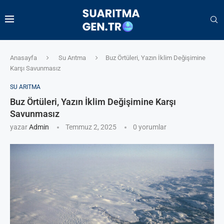
Anasayfa
Su Arıtma
Buz Örtüleri, Yazın İklim Değişimine
Karşı Savunmasız
SU ARITMA
Buz Örtüleri, Yazın İklim Değişimine Karşı
Savunmasız
yazar
Admin
Temmuz 2, 2025
0 yorumlar