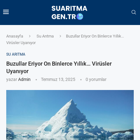
Anasayfa
Su Arıtma
Buzullar Eriyor On Binlerce Yıllık…
Virüsler Uyanıyor
SU ARITMA
Buzullar Eriyor On Binlerce Yıllık… Virüsler
Uyanıyor
yazar
Admin
Temmuz 13, 2025
0 yorumlar