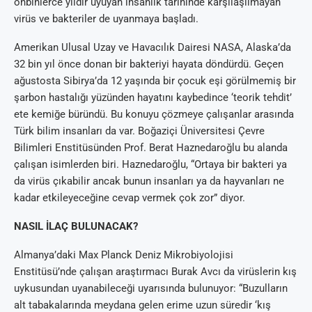
onbinlerce yıldır uyuyan insanlık tarihinde karşılaşılmayan
virüs ve bakteriler de uyanmaya başladı.
Amerikan Ulusal Uzay ve Havacılık Dairesi NASA, Alaska’da
32 bin yıl önce donan bir bakteriyi hayata döndürdü. Geçen
ağustosta Sibirya’da 12 yaşında bir çocuk eşi görülmemiş bir
şarbon hastalığı yüzünden hayatını kaybedince ‘teorik tehdit’
ete kemiğe büründü. Bu konuyu çözmeye çalışanlar arasında
Türk bilim insanları da var. Boğaziçi Üniversitesi Çevre
Bilimleri Enstitüsünden Prof. Berat Haznedaroğlu bu alanda
çalışan isimlerden biri. Haznedaroğlu, “Ortaya bir bakteri ya
da virüs çıkabilir ancak bunun insanları ya da hayvanları ne
kadar etkileyeceğine cevap vermek çok zor” diyor.
NASIL İLAÇ BULUNACAK?
Almanya’daki Max Planck Deniz Mikrobiyolojisi
Enstitüsü’nde çalışan araştırmacı Burak Avcı da virüslerin kış
uykusundan uyanabileceği uyarısında bulunuyor: “Buzulların
alt tabakalarında meydana gelen erime uzun süredir ‘kış