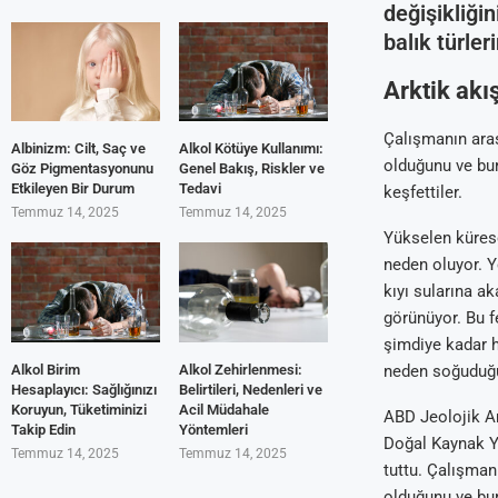
değişikliği
balık türler
Arktik akış
Çalışmanın araş
Albinizm: Cilt, Saç ve
Alkol Kötüye Kullanımı:
olduğunu ve bu
Göz Pigmentasyonunu
Genel Bakış, Riskler ve
Etkileyen Bir Durum
Tedavi
keşfettiler.
Temmuz 14, 2025
Temmuz 14, 2025
Yükselen küres
neden oluyor. Ye
kıyı sularına a
görünüyor. Bu 
şimdiye kadar h
Alkol Birim
Alkol Zehirlenmesi:
neden soğuduğu
Hesaplayıcı: Sağlığınızı
Belirtileri, Nedenleri ve
Koruyun, Tüketiminizi
Acil Müdahale
ABD Jeolojik Ar
Takip Edin
Yöntemleri
Doğal Kaynak Y
Temmuz 14, 2025
Temmuz 14, 2025
tuttu. Çalışman
olduğunu ve bu