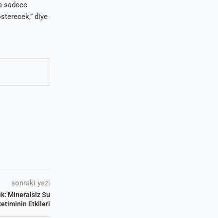
la sadece
sterecek,” diye
sonraki yazı
ık: Mineralsiz Su
etiminin Etkileri