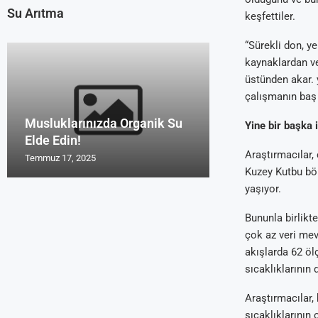
Su Arıtma
keşfettiler.
“Sürekli don, y
kaynaklardan ve
üstünden akar. 
çalışmanın baş 
Musluklarınızda Organik Su
Uzmanların Su 
Su Arıtma Cihaz
Türk Malı Organ
Su Arıtma Foru
Yine bir başka 
Elde Edin!
Tavsiyeleri Roy
2016 ve 2017
Cihazı Rosu
Yorum Alanları
Araştırmacılar,
Temmuz 17, 2025
Temmuz 17, 2025
Temmuz 17, 2025
Temmuz 17, 2025
Temmuz 17, 2025
Kuzey Kutbu böl
yaşıyor.
Bununla birlikte
çok az veri mev
akışlarda 62 ö
sıcaklıklarının
Araştırmacılar,
sıcaklıklarının