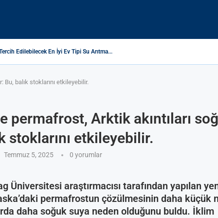
Tercih Edilebilecek En İyi Ev Tipi Su Arıtma...
eri Nedir ve Nasıl Ölçülür?
esi Suyu Isıtmıyor: Nedenleri ve Çözüm Yolları
yon ve Atıksu Atlası Profilleri, Rayları Ve WASH Hizmetleri Temini
ДА: ПОЛЬЗА ИЛИ ВРЕД?
Я ОЧИСТКИ ПИТЬЕВОЙ ВОДЫ – ЗАЛОГ ЗДОРОВЬЯ НА ДОЛГИЕ ГОДЫ
ma Makinesi Topları Ne İşe Yarar?
ЕЧЕТ ГРЯЗНАЯ ПИТЬЕВАЯ ВОДА: КАК РЕШИТЬ ПРОБЛЕМУ?
edir? Sağlığınız İçin Gerçekler ve Riskler
Bu, balık stoklarını etkileyebilir.
 permafrost, Arktik akıntıları soğ
k stoklarını etkileyebilir.
Temmuz 5, 2025
0 yorumlar
g Üniversitesi araştırmacısı tarafından yapılan yen
aska’daki permafrostun çözülmesinin daha küçük n
rda daha soğuk suya neden olduğunu buldu. İklim