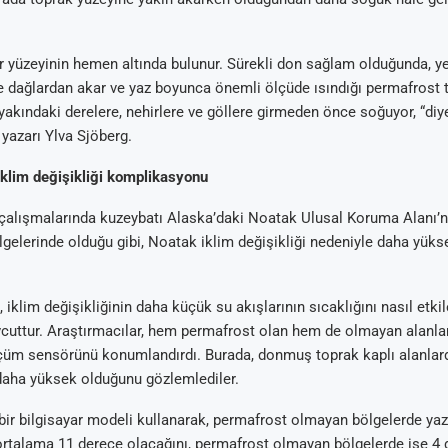
er yüzeyinin hemen altında bulunur. Sürekli don sağlam olduğunda, ye
 dağlardan akar ve yaz boyunca önemli ölçüde ısındığı permafrost 
yakındaki derelere, nehirlere ve göllere girmeden önce soğuyor, “diye
yazarı Ylva Sjöberg.
Arıtma
 Tavsiyeleri
ik Su Arıtma
m Tartışma ve
iklim değişikliği komplikasyonu
al
 çalışmalarında kuzeybatı Alaska’daki Noatak Ulusal Koruma Alanı’nı
gelerinde olduğu gibi, Noatak iklim değişikliği nedeniyle daha yüks
, iklim değişikliğinin daha küçük su akışlarının sıcaklığını nasıl etkil
cuttur. Araştırmacılar, hem permafrost olan hem de olmayan alanlar
lçüm sensörünü konumlandırdı. Burada, donmuş toprak kaplı alanlar
 daha yüksek olduğunu gözlemlediler.
 bir bilgisayar modeli kullanarak, permafrost olmayan bölgelerde yaz
 ortalama 11 derece olacağını, permafrost olmayan bölgelerde ise 4