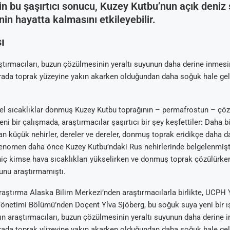
nin bu şaşırtıcı sonucu, Kuzey Kutbu’nun açık deniz 
inin hayatta kalmasını etkileyebilir.
ı
tırmacıları, buzun çözülmesinin yeraltı suyunun daha derine inmes
rada toprak yüzeyine yakın akarken olduğundan daha soğuk hale gel
el sıcaklıklar donmuş Kuzey Kutbu toprağının – permafrostun – çö
ni bir çalışmada, araştırmacılar şaşırtıcı bir şey keşfettiler: Daha 
kan küçük nehirler, dereler ve dereler, donmuş toprak eridikçe daha d
fenomen daha önce Kuzey Kutbu’ndaki Rus nehirlerinde belgelenmişt
iç kimse hava sıcaklıkları yükselirken ve donmuş toprak çözülürken
nu araştırmamıştı.
aştırma Alaska Bilim Merkezi’nden araştırmacılarla birlikte, UCPH Y
önetimi Bölümü’nden Doçent Ylva Sjöberg, bu soğuk suya yeni bir ı
ın araştırmacıları, buzun çözülmesinin yeraltı suyunun daha derine
rada toprak yüzeyine yakın akarken olduğundan daha soğuk hale gel