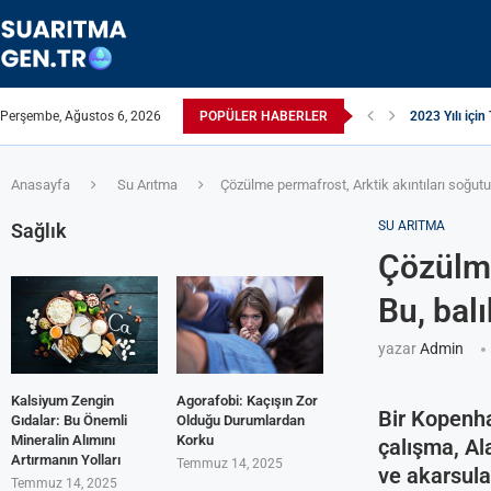
Perşembe, Ağustos 6, 2026
POPÜLER HABERLER
2023 Yılı için 
Suyun TDS Değ
Çamaşır Makin
Afrika Sanitas
ЖЕСТКАЯ ВО
ПРИБОРЫ ДЛ
Çamaşır Kurut
ИЗ КРАНА Т
Akrilamid N
Anasayfa
Su Arıtma
Çözülme permafrost, Arktik akıntıları soğutur: 
SU ARITMA
Sağlık
Çözülme
Bu, balı
yazar
Admin
Kalsiyum Zengin
Agorafobi: Kaçışın Zor
Bir Kopenha
Gıdalar: Bu Önemli
Olduğu Durumlardan
Mineralin Alımını
Korku
çalışma, Al
Artırmanın Yolları
Temmuz 14, 2025
ve akarsula
Temmuz 14, 2025