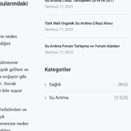
Su Arıtma Cihaz Tavsiyeleri 2016 ve 2017
sularındaki
Temmuz 17, 2025
Türk Malı Organik Su Arıtma Cihazı Rosu
Temmuz 17, 2025
ine neden
diğini
Su Arıtma Forum Tartışma ve Yorum Alanları
Temmuz 17, 2025
zülmesine
Kategoriler
büyük göllere ve
a soğuyor gibi
i. Ancak
Sağlık
(865)
 bile suyun
Su Arıtma
(3.523)
erbilimleri ve
şık
 inmesine neden
diğini