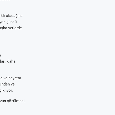
rklı olacağına
ıyor, çünkü
başka yerlerde
n
arı, daha
me ve hayatta
ğinden ve
ıklıyor.
uzun çözülmesi,