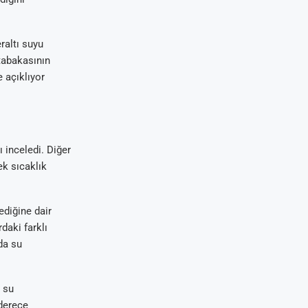
raltı suyu
tabakasının
 açıklıyor
 inceledi. Diğer
ek sıcaklık
ediğine dair
daki farklı
da su
 su
 derece