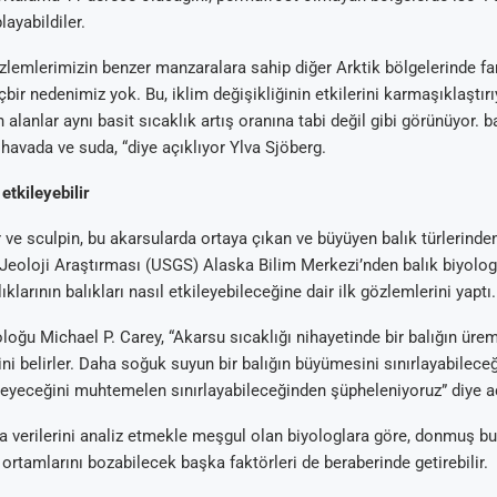
ayabildiler.
zlemlerimizin benzer manzaralara sahip diğer Arktik bölgelerinde fa
bir nedenimiz yok. Bu, iklim değişikliğinin etkilerini karmaşıklaştır
alanlar aynı basit sıcaklık artış oranına tabi değil gibi görünüyor. 
i havada ve suda, “diye açıklıyor Ylva Sjöberg.
 etkileyebilir
ve sculpin, bu akarsularda ortaya çıkan ve büyüyen balık türlerinde
 Jeoloji Araştırması (USGS) Alaska Bilim Merkezi’nden balık biyologl
klarının balıkları nasıl etkileyebileceğine dair ilk gözlemlerini yaptı.
loğu Michael P. Carey, “Akarsu sıcaklığı nihayetinde bir balığın üre
ini belirler. Daha soğuk suyun bir balığın büyümesini sınırlayabilece
yeceğini muhtemelen sınırlayabileceğinden şüpheleniyoruz” diye aç
 verilerini analiz etmekle meşgul olan biyologlara göre, donmuş b
 ortamlarını bozabilecek başka faktörleri de beraberinde getirebilir.