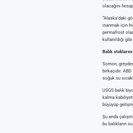
olacağını hesapl
“Alaska’daki gö
inanmak için hiç
permafrost olan 
kullanıldığı gib
Balık stoklarını
Somon, greyder 
birkaçıdır. ABD
soğuk su sıcaklı
USGS balık biyo
kalma kabiliyet
büyüyüp gelişme
Şu anda çalışma
bu balıkların su