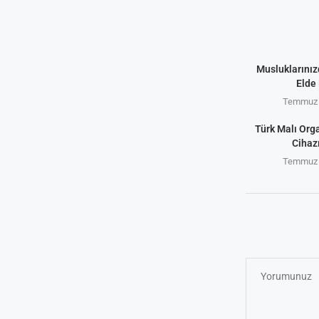
Musluklarınız
Elde 
Temmuz 
Türk Malı Org
Cihaz
Temmuz 