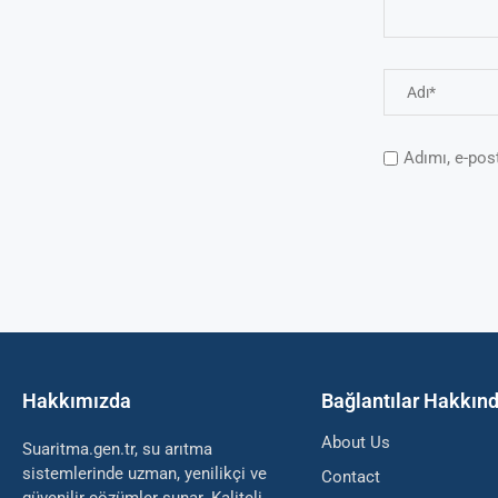
Adımı, e-pos
Hakkımızda
Bağlantılar Hakkın
About Us
Suaritma.gen.tr, su arıtma
sistemlerinde uzman, yenilikçi ve
Contact
güvenilir çözümler sunar. Kaliteli