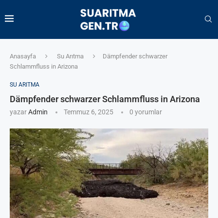
Anasayfa
Su Arıtma
Dämpfender schwarzer
Schlammfluss in Arizona
SU ARITMA
Dämpfender schwarzer Schlammfluss in Arizona
yazar
Admin
Temmuz 6, 2025
0 yorumlar