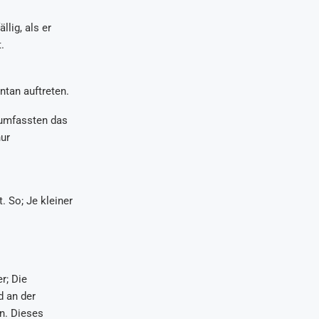
lig, als er
.
ntan auftreten.
 umfassten das
nur
 So; Je kleiner
r; Die
d an der
en. Dieses