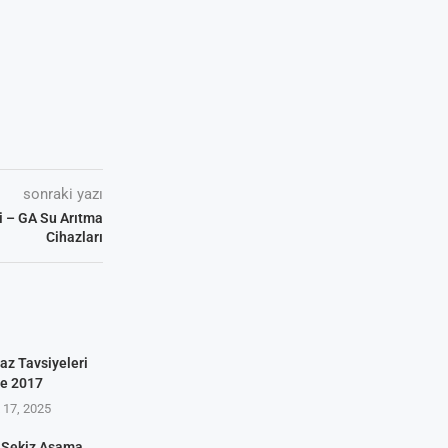
sonraki yazı
i – GA Su Arıtma
Cihazları
az Tavsiyeleri
ve 2017
17, 2025
 Sekiz Aşama