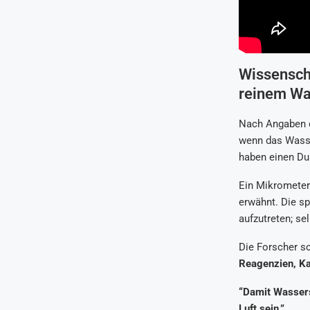
Wissensch
reinem Was
Nach Angaben de
wenn das Wasse
haben einen Du
Ein Mikrometer 
erwähnt. Die s
aufzutreten; se
Die Forscher sc
Reagenzien, Kat
“Damit Wassers
Luft sein.”