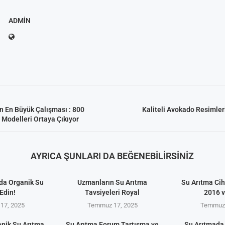
ADMIN
n En Büyük Çalışması : 800
Kaliteli Avokado Resimler
m Modelleri Ortaya Çıkıyor
AYRICA ŞUNLARI DA BEĞENEBILIRSINIZ
da Organik Su
Uzmanların Su Arıtma
Su Arıtma Cih
Edin!
Tavsiyeleri Royal
2016 
17, 2025
Temmuz 17, 2025
Temmuz 
anik Su Arıtma
Su Arıtma Forum Tartışma ve
Su Arıtmada