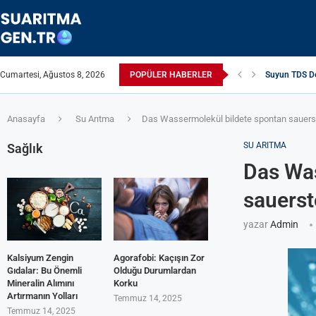
Cumartesi, Ağustos 8, 2026
POPÜLER HABERLER
Suyun TDS Değ
Çamaşır Makin
Afrika Sanita
ЖЕСТКАЯ ВО
ПРИБОРЫ Д
Çamaşır Kuru
ИЗ КРАНА Т
Akrilamid N
Anasayfa
Su Arıtma
Das Wassermolekül bildete spontan sauers
SU ARITMA
Sağlık
Das Was
sauerst
yazar
Admin
Kalsiyum Zengin
Agorafobi: Kaçışın Zor
Gıdalar: Bu Önemli
Olduğu Durumlardan
Mineralin Alımını
Korku
Artırmanın Yolları
Temmuz 14, 2025
Temmuz 14, 2025