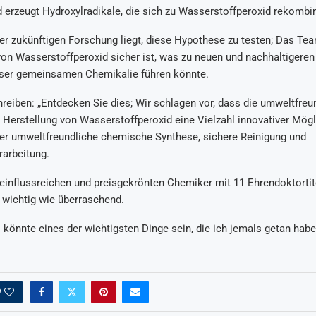
d erzeugt Hydroxylradikale, die sich zu Wasserstoffperoxid rekombin
r zukünftigen Forschung liegt, diese Hypothese zu testen; Das Tea
von Wasserstoffperoxid sicher ist, was zu neuen und nachhaltigere
eser gemeinsamen Chemikalie führen könnte.
reiben: „Entdecken Sie dies; Wir schlagen vor, dass die umweltfreu
Herstellung von Wasserstoffperoxid eine Vielzahl innovativer Mögl
ter umweltfreundliche chemische Synthese, sichere Reinigung und
rarbeitung.
 einflussreichen und preisgekrönten Chemiker mit 11 Ehrendoktortite
 wichtig wie überraschend.
s könnte eines der wichtigsten Dinge sein, die ich jemals getan habe”
0