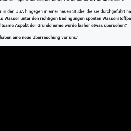
 in den USA hingegen in einer neuen Studie, die sie durchgeführt h
ss Wasser unter den richtigen Bedingungen spontan Wasserstoffper
eltsame Aspekt der Grundchemie wurde bisher etwas übersehen.”
 haben eine neue Überraschung vor uns.”
Arıtma
 Tavsiyeleri
ik Su Arıtma
m Tartışma ve
al