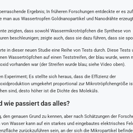
erraschende Ergebnis; In früheren Forschungen entdeckte er es zufäl
ie man aus Wassertropfen Goldnanopartikel und Nanodrähte erzeugt
nte zeigten, dass sowohl Wassermikrotröpfchen die Synthese von
ren beschleunigen; zeigte auch, dass sie dazu führen, dass sie spo
te in dieser neuen Studie eine Reihe von Tests durch. Diese Tests
nen Wassertröpfchen auf einen Teststreifen, der blau wurde, wenn 
xid vorhanden war (der Streifen wurde blau; siehe Video oben).
n Experiment; Es stellte sich heraus, dass die Effizienz der
xidproduktion umgekehrt proportional zur Mikrotröpfchengröße ist.
hen sind, desto höher ist die Dichte des Moleküls.
wie passiert das alles?
g, den genauen Grund zu kennen, aber nach Schätzungen der Forsche
 von Wasser kann auf ein starkes und eingebautes elektrisches Fel
nzfläche zurückzuführen sein, an der sich die Mikropartikel befind