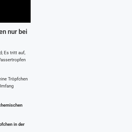
n nur bei
Es tritt auf,
Wassertropfen
eine Tröpfchen
 Umfang
 chemischen
pfchen in der