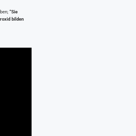
aben;
“Sie
oxid bilden