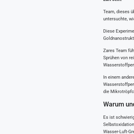
Team, dieses üb
untersuchte, w
Diese Experime
Goldnanostruktu
Zares Team führ
Sprühen von rei
Wasserstoffpero
In einem andere
Wasserstoffpero
die Mikrotröpfc
Warum und 
Es ist schwieri
Selbstoxidation
Wasser-Luft-Gre