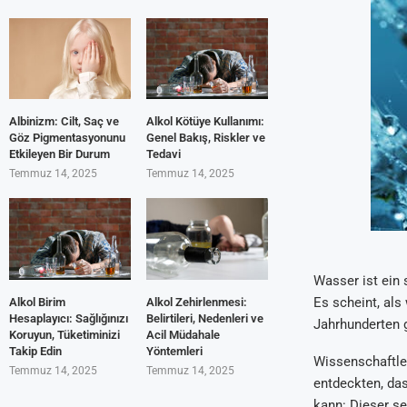
Albinizm: Cilt, Saç ve
Alkol Kötüye Kullanımı:
Göz Pigmentasyonunu
Genel Bakış, Riskler ve
Etkileyen Bir Durum
Tedavi
Temmuz 14, 2025
Temmuz 14, 2025
Wasser ist ein
Es scheint, al
Alkol Birim
Alkol Zehirlenmesi:
Hesaplayıcı: Sağlığınızı
Belirtileri, Nedenleri ve
Jahrhunderten 
Koruyun, Tüketiminizi
Acil Müdahale
Takip Edin
Yöntemleri
Wissenschaftler
Temmuz 14, 2025
Temmuz 14, 2025
entdeckten, da
kann: Dieser s