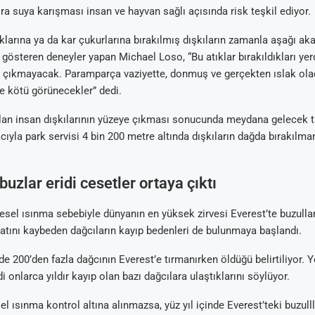
ra suya karışması insan ve hayvan sağlı açısında risk teşkil ediyor.
ıklarına ya da kar çukurlarına bırakılmış dışkıların zamanla aşağı aka
ı gösteren deneyler yapan Michael Loso, “Bu atıklar bırakıldıkları yer
a çıkmayacak. Paramparça vaziyette, donmuş ve gerçekten ıslak ola
e kötü görünecekler” dedi.
ılan insan dışkılarının yüzeye çıkması sonucunda meydana gelecek t
Arıtma
 Tavsiyeleri
ik Su Arıtma
m Tartışma ve
yla park servisi 4 bin 200 metre altında dışkıların dağda bırakılma
al
buzlar eridi cesetler ortaya çıktı
esel ısınma sebebiyle dünyanın en yüksek zirvesi Everest’te buzulla
ayatını kaybeden dağcıların kayıp bedenleri de bulunmaya başlandı.
de 200’den fazla dağcının Everest’e tırmanırken öldüğü belirtiliyor. Ye
 onlarca yıldır kayıp olan bazı dağcılara ulaştıklarını söylüyor.
l ısınma kontrol altına alınmazsa, yüz yıl içinde Everest’teki buzull