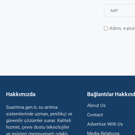
Adımı, e-pos
Hakkımızda
Bağlantılar Hakkın
About Us
Suaritma.gen.tr, su arıtma
sistemlerinde uzman, yenilikçi ve
Contact
güvenilir çözümler sunar. Kaliteli
Advertise With Us
hizmet, çevre dostu teknolojiler
Media Relations
ve müşteri memnuniyeti odaklı