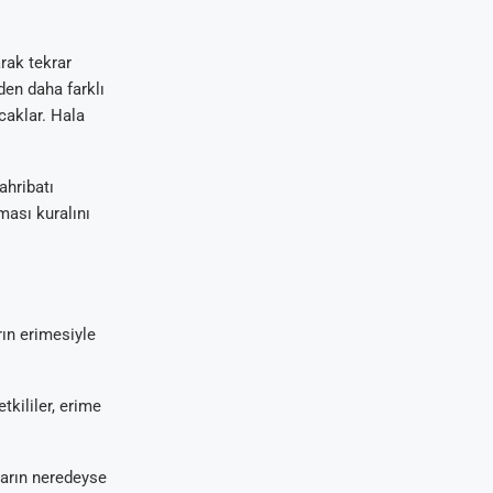
rak tekrar
den daha farklı
caklar. Hala
ahribatı
ması kuralını
rın erimesiyle
tkililer, erime
ların neredeyse