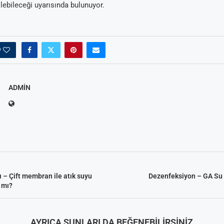
ebileceği uyarısında bulunuyor.
0
ADMIN
 – Çift membran ile atık suyu
Dezenfeksiyon – GA Su 
r mı?
AYRICA ŞUNLARI DA BEĞENEBILIRSINIZ