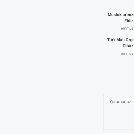
Musluklarınız
Elde 
Temmuz 
Türk Malı Org
Cihaz
Temmuz 