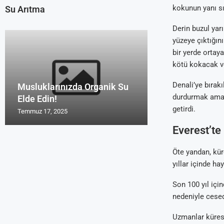
kokunun yanı sı
Su Arıtma
Derin buzul yar
yüzeye çıktığın
bir yerde ortay
kötü kokacak v
Denali’ye bırak
Musluklarınızda Organik Su
Uzmanların Su 
Su Arıtma Cihaz
Türk Malı Organ
Su Arıtma Foru
durdurmak amacı
Elde Edin!
Tavsiyeleri Roy
2016 ve 2017
Cihazı Rosu
Yorum Alanları
getirdi.
Temmuz 17, 2025
Temmuz 17, 2025
Temmuz 17, 2025
Temmuz 17, 2025
Temmuz 17, 2025
Everest’te 
Öte yandan, kür
yıllar içinde h
Son 100 yıl için
nedeniyle cesedi
Uzmanlar kürese