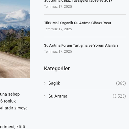
Su Arıtma Cihaz Tavsiyeleri 2016 ve 2017
Temmuz 17, 2025
Türk Malı Organik Su Arıtma Cihazı Rosu
Temmuz 17, 2025
Su Arıtma Forum Tartışma ve Yorum Alanları
Temmuz 17, 2025
Kategoriler
Sağlık
(865)
runa sebep
Su Arıtma
(3.523)
66 tonluk
llardır zirveye
 erimesi, kötü