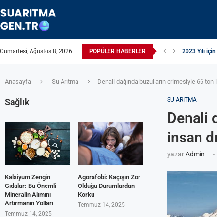
Cumartesi, Ağustos 8, 2026
POPÜLER HABERLER
2023 Yılı için
Suyun TDS Değ
Çamaşır Makin
Afrika Sanita
ЖЕСТКАЯ ВО
ПРИБОРЫ Д
Çamaşır Kuru
ИЗ КРАНА Т
Akrilamid N
Anasayfa
Su Arıtma
Denali dağında buzulların erimesiyle 66 ton i
SU ARITMA
Sağlık
Denali 
insan dı
yazar
Admin
Kalsiyum Zengin
Agorafobi: Kaçışın Zor
Gıdalar: Bu Önemli
Olduğu Durumlardan
Mineralin Alımını
Korku
Artırmanın Yolları
Temmuz 14, 2025
Temmuz 14, 2025