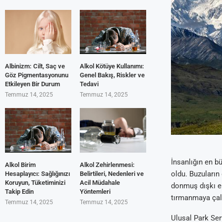
Albinizm: Cilt, Saç ve
Alkol Kötüye Kullanımı:
Göz Pigmentasyonunu
Genel Bakış, Riskler ve
Etkileyen Bir Durum
Tedavi
Temmuz 14, 2025
Temmuz 14, 2025
İnsanlığın en b
Alkol Birim
Alkol Zehirlenmesi:
oldu. Buzuların
Hesaplayıcı: Sağlığınızı
Belirtileri, Nedenleri ve
Koruyun, Tüketiminizi
Acil Müdahale
donmuş dışkı er
Takip Edin
Yöntemleri
tırmanmaya çalı
Temmuz 14, 2025
Temmuz 14, 2025
Ulusal Park Ser