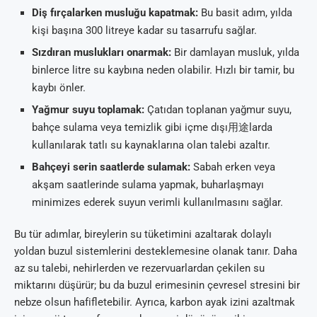
Diş fırçalarken musluğu kapatmak:
Bu basit adım, yılda
kişi başına 300 litreye kadar su tasarrufu sağlar.
Sızdıran muslukları onarmak:
Bir damlayan musluk, yılda
binlerce litre su kaybına neden olabilir. Hızlı bir tamir, bu
kaybı önler.
Yağmur suyu toplamak:
Çatıdan toplanan yağmur suyu,
bahçe sulama veya temizlik gibi içme dışı用途larda
kullanılarak tatlı su kaynaklarına olan talebi azaltır.
Bahçeyi serin saatlerde sulamak:
Sabah erken veya
akşam saatlerinde sulama yapmak, buharlaşmayı
minimizes ederek suyun verimli kullanılmasını sağlar.
Bu tür adımlar, bireylerin su tüketimini azaltarak dolaylı
yoldan buzul sistemlerini desteklemesine olanak tanır. Daha
az su talebi, nehirlerden ve rezervuarlardan çekilen su
miktarını düşürür; bu da buzul erimesinin çevresel stresini bir
nebze olsun hafifletebilir. Ayrıca, karbon ayak izini azaltmak