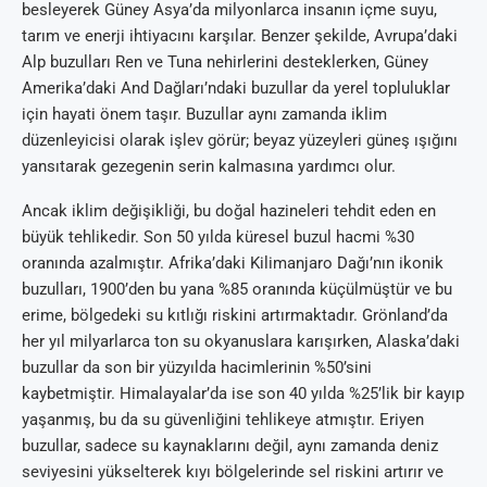
besleyerek Güney Asya’da milyonlarca insanın içme suyu,
tarım ve enerji ihtiyacını karşılar. Benzer şekilde, Avrupa’daki
Alp buzulları Ren ve Tuna nehirlerini desteklerken, Güney
Amerika’daki And Dağları’ndaki buzullar da yerel topluluklar
için hayati önem taşır. Buzullar aynı zamanda iklim
düzenleyicisi olarak işlev görür; beyaz yüzeyleri güneş ışığını
yansıtarak gezegenin serin kalmasına yardımcı olur.
Ancak iklim değişikliği, bu doğal hazineleri tehdit eden en
büyük tehlikedir. Son 50 yılda küresel buzul hacmi %30
oranında azalmıştır. Afrika’daki Kilimanjaro Dağı’nın ikonik
buzulları, 1900’den bu yana %85 oranında küçülmüştür ve bu
erime, bölgedeki su kıtlığı riskini artırmaktadır. Grönland’da
her yıl milyarlarca ton su okyanuslara karışırken, Alaska’daki
buzullar da son bir yüzyılda hacimlerinin %50’sini
kaybetmiştir. Himalayalar’da ise son 40 yılda %25’lik bir kayıp
yaşanmış, bu da su güvenliğini tehlikeye atmıştır. Eriyen
buzullar, sadece su kaynaklarını değil, aynı zamanda deniz
seviyesini yükselterek kıyı bölgelerinde sel riskini artırır ve