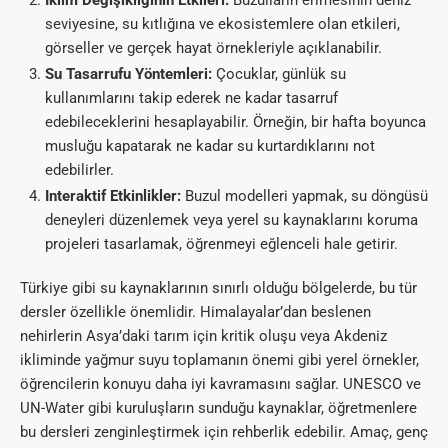
İklim Değişikliğinin Etkileri:
Buzulların erimesinin deniz
seviyesine, su kıtlığına ve ekosistemlere olan etkileri,
görseller ve gerçek hayat örnekleriyle açıklanabilir.
Su Tasarrufu Yöntemleri:
Çocuklar, günlük su
kullanımlarını takip ederek ne kadar tasarruf
edebileceklerini hesaplayabilir. Örneğin, bir hafta boyunca
musluğu kapatarak ne kadar su kurtardıklarını not
edebilirler.
Interaktif Etkinlikler:
Buzul modelleri yapmak, su döngüsü
deneyleri düzenlemek veya yerel su kaynaklarını koruma
projeleri tasarlamak, öğrenmeyi eğlenceli hale getirir.
Türkiye gibi su kaynaklarının sınırlı olduğu bölgelerde, bu tür
dersler özellikle önemlidir. Himalayalar’dan beslenen
nehirlerin Asya’daki tarım için kritik oluşu veya Akdeniz
ikliminde yağmur suyu toplamanın önemi gibi yerel örnekler,
öğrencilerin konuyu daha iyi kavramasını sağlar. UNESCO ve
UN-Water gibi kuruluşların sunduğu kaynaklar, öğretmenlere
bu dersleri zenginleştirmek için rehberlik edebilir. Amaç, genç