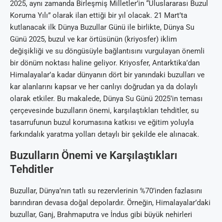
2025, aynı zamanda Birleşmiş Milletler’in “Uluslararası Buzul
Koruma Yılı” olarak ilan ettiği bir yıl olacak. 21 Mart’ta
kutlanacak ilk Dünya Buzullar Günü ile birlikte, Dünya Su
Günü 2025, buzul ve kar örtüsünün (kriyosfer) iklim
değişikliği ve su döngüsüyle bağlantısını vurgulayan önemli
bir dönüm noktası haline geliyor. Kriyosfer, Antarktika’dan
Himalayalar’a kadar dünyanın dört bir yanındaki buzulları ve
kar alanlarını kapsar ve her canlıyı doğrudan ya da dolaylı
olarak etkiler. Bu makalede, Dünya Su Günü 2025’in teması
çerçevesinde buzulların önemi, karşılaştıkları tehditler, su
tasarrufunun buzul korumasına katkısı ve eğitim yoluyla
farkındalık yaratma yolları detaylı bir şekilde ele alınacak.
Buzulların Önemi ve Karşılaştıkları
Tehditler
Buzullar, Dünya’nın tatlı su rezervlerinin %70’inden fazlasını
barındıran devasa doğal depolardır. Örneğin, Himalayalar’daki
buzullar, Ganj, Brahmaputra ve İndus gibi büyük nehirleri