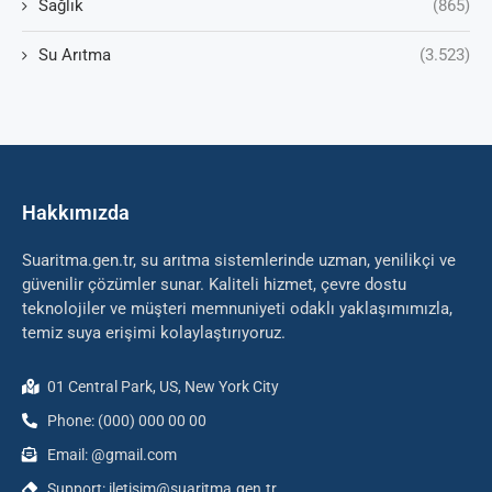
Sağlık
(865)
Su Arıtma
(3.523)
Hakkımızda
Suaritma.gen.tr, su arıtma sistemlerinde uzman, yenilikçi ve
güvenilir çözümler sunar. Kaliteli hizmet, çevre dostu
teknolojiler ve müşteri memnuniyeti odaklı yaklaşımımızla,
temiz suya erişimi kolaylaştırıyoruz.
01 Central Park, US, New York City
Phone: (000) 000 00 00
Email: @gmail.com
Support: iletisim@suaritma.gen.tr