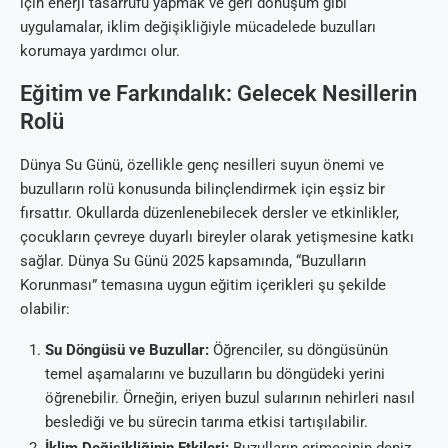
için enerji tasarrufu yapmak ve geri dönüşüm gibi
uygulamalar, iklim değişikliğiyle mücadelede buzulları
korumaya yardımcı olur.
Eğitim ve Farkındalık: Gelecek Nesillerin
Rolü
Dünya Su Günü, özellikle genç nesilleri suyun önemi ve
buzulların rolü konusunda bilinçlendirmek için eşsiz bir
fırsattır. Okullarda düzenlenebilecek dersler ve etkinlikler,
çocukların çevreye duyarlı bireyler olarak yetişmesine katkı
sağlar. Dünya Su Günü 2025 kapsamında, “Buzulların
Korunması” temasına uygun eğitim içerikleri şu şekilde
olabilir:
Su Döngüsü ve Buzullar:
Öğrenciler, su döngüsünün
temel aşamalarını ve buzulların bu döngüdeki yerini
öğrenebilir. Örneğin, eriyen buzul sularının nehirleri nasıl
beslediği ve bu sürecin tarıma etkisi tartışılabilir.