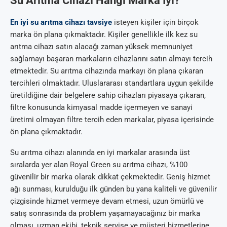
Su Arıtma Cihazı Hangi Marka İyi?
En iyi su arıtma cihazı tavsiye
isteyen kişiler için birçok
marka ön plana çıkmaktadır. Kişiler genellikle ilk kez su
arıtma cihazı satın alacağı zaman yüksek memnuniyet
sağlamayı başaran markaların cihazlarını satın almayı tercih
etmektedir. Su arıtma cihazında markayı ön plana çıkaran
tercihleri olmaktadır. Uluslararası standartlara uygun şekilde
üretildiğine dair belgelere sahip cihazları piyasaya çıkaran,
filtre konusunda kimyasal madde içermeyen ve sanayi
üretimi olmayan filtre tercih eden markalar, piyasa içerisinde
ön plana çıkmaktadır.
Su arıtma cihazı alanında en iyi markalar arasında üst
sıralarda yer alan Royal Green su arıtma cihazı, %100
güvenilir bir marka olarak dikkat çekmektedir. Geniş hizmet
ağı sunması, kurulduğu ilk günden bu yana kaliteli ve güvenilir
çizgisinde hizmet vermeye devam etmesi, uzun ömürlü ve
satış sonrasında da problem yaşamayacağınız bir marka
olması, uzman ekibi, teknik servise ve müşteri hizmetlerine