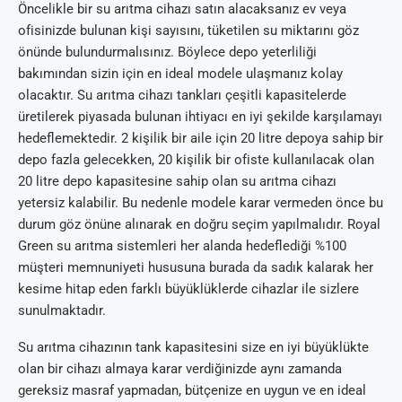
Öncelikle bir su arıtma cihazı satın alacaksanız ev veya
ofisinizde bulunan kişi sayısını, tüketilen su miktarını göz
önünde bulundurmalısınız. Böylece depo yeterliliği
bakımından sizin için en ideal modele ulaşmanız kolay
olacaktır. Su arıtma cihazı tankları çeşitli kapasitelerde
üretilerek piyasada bulunan ihtiyacı en iyi şekilde karşılamayı
hedeflemektedir. 2 kişilik bir aile için 20 litre depoya sahip bir
depo fazla gelecekken, 20 kişilik bir ofiste kullanılacak olan
20 litre depo kapasitesine sahip olan su arıtma cihazı
yetersiz kalabilir. Bu nedenle modele karar vermeden önce bu
durum göz önüne alınarak en doğru seçim yapılmalıdır. Royal
Green su arıtma sistemleri her alanda hedeflediği %100
müşteri memnuniyeti hususuna burada da sadık kalarak her
kesime hitap eden farklı büyüklüklerde cihazlar ile sizlere
sunulmaktadır.
Su arıtma cihazının tank kapasitesini size en iyi büyüklükte
olan bir cihazı almaya karar verdiğinizde aynı zamanda
gereksiz masraf yapmadan, bütçenize en uygun ve en ideal