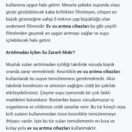
kullanıma uygun hale getirir. Mesela şebeke suyunda olası
gözle görülebilecek kaba kirlilikleri filtreleyen, cihazın en
büyük gözeneğine sahip 5 mikron çap büyüklüğü olan
sedement filtresidir.
Ev su arıtma cihazları
bu gibi çeşitli
filtrelerden geçerek en uygun arıtmayı sağlar ve suyu
içilebilecek hale getirir.
Arıtılmadan İçilen Su Zararlı Mıdır?
Musluk suları arıtılmadan içildiği takdirde vücuda büyük
oranda zarar vermektedir. Kesinlikle
ev su arıtma cihazları
kullanılarak bu suyun temizlenmesi gerekmektedir. Aksi
takdirde kendinizin ve ailenizin sağlığını ciddi bir şekilde
etkileyebilirsiniz. Çeşme suyu içerisinde bir çok farklı
maddeleri bulundurur. Bunlardan bazısı vücudumuzun iç
organlarına ve cildimize ciddi zararlar verir. Bu tür kireçli veya
kirli suların kullanımından önce kesinlikle temizlenmeye
ihtiyacı vardır. İşte bu tür suları temizlemenin en kısa ve
kolay yolu
ev su arıtma cihazları
kullanmaktır.