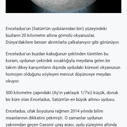
Enceladus’un (Satürn’ün uydularından biri) yüzeyindeki
buzların 20 kilometre altına gömülü okyanuslar,
Dünya’dakilere benzer akıntılarla çalkalanıyor gibi görünüyor.
Enceladus’un buzdan kabuğunun şeklinden türetilen bu
kuram, uydunun çekirdek sıcaklığıyla meydana gelen bir
takım dikey karışımların dışında uydudaki küresel okyanusun
homojen olduğunu söyleyen mevcut düşünceye meydan
okuyor.
500 kilometre çapındaki (Ay’ın yaklaşık 1/7’si) küçük, donuk
bir küre olan Enceladus, Satürn’ün en büyük altıncı uydusu.
Enceladus, ufak boyutuna rağmen 2014 yılında bilim
insanlarının dikkatini çekmişti. O zamanlar uydunun
yakınından geçen Cassini uzay aracı, uydu yüzeyinin altında