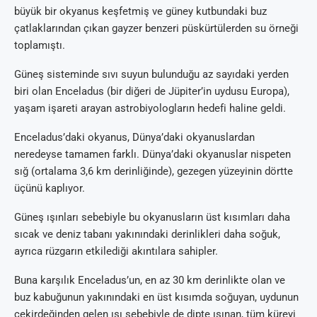
büyük bir okyanus keşfetmiş ve güney kutbundaki buz
çatlaklarından çıkan gayzer benzeri püskürtülerden su örneği
toplamıştı.
Güneş sisteminde sıvı suyun bulunduğu az sayıdaki yerden
biri olan Enceladus (bir diğeri de Jüpiter’in uydusu Europa),
yaşam işareti arayan astrobiyologların hedefi haline geldi.
Enceladus’daki okyanus, Dünya’daki okyanuslardan
neredeyse tamamen farklı. Dünya’daki okyanuslar nispeten
sığ (ortalama 3,6 km derinliğinde), gezegen yüzeyinin dörtte
üçünü kaplıyor.
Güneş ışınları sebebiyle bu okyanusların üst kısımları daha
sıcak ve deniz tabanı yakınındaki derinlikleri daha soğuk,
ayrıca rüzgarın etkilediği akıntılara sahipler.
Buna karşılık Enceladus’un, en az 30 km derinlikte olan ve
buz kabuğunun yakınındaki en üst kısımda soğuyan, uydunun
çekirdeğinden gelen ısı sebebiyle de dipte ısınan, tüm küreyi