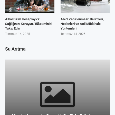
Alkol Birim Hesaplayıcı:
Alkol Zehirlenmesi: Belirtileri,
Sağlığınızı Koruyun, Tüketiminizi
Nedenleri ve Acil Müdahale
Takip Edin
Yöntemleri
Temmuz 14, 2025
Temmuz 14, 2025
Su Arıtma