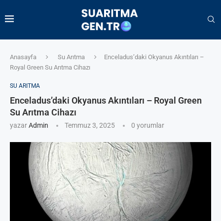
Anasayfa
Su Arıtma
Enceladus’daki Okyanus Akıntıları –
Royal Green Su Arıtma Cihazı
SU ARITMA
Enceladus’daki Okyanus Akıntıları – Royal Green
Su Arıtma Cihazı
yazar
Admin
Temmuz 3, 2025
0 yorumlar