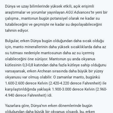
Dünya ve uzay bilimlerinde yüksek etkili, açık erişimli
araştırmalar ve yorumlar yayınlayan
AGU Advances’te
yeni bir
çalışma , mantonun bugün potansiyel olarak ne kadar su
tutabileceğini ve geçmişte ne kadar su depolayabileceğini
tahmin ediyor.
Bulgular, erken Dünya bugün olduğundan daha sıcak olduğu
için, manto minerallerinin daha yüksek sıcaklıklarda daha az
su tutması nedeniyle mantosunun daha az su içermiş
olabileceğini öne sürüyor. Mantonun şu anda okyanus
kütlesinin 0,3-0,8 katından daha fazla kütleye sahip olduğunu
varsayarsak, erken Archean sırasında daha büyük bir yüzey
okyanusu var olmuş olabilir. O zamanlar manto, bugünkü
1.600-2.600 derece Kelvin (2.420-4.220 derece Fahrenheit) ile
karşılaştırıldığında yaklaşık 1.900-3.000 derece Kelvin (2.960-
4.940 derece Fahrenheit) idi.
Yazarlara göre, Dünya’nın erken dönemlerinde bugün
olduğundan daha büyük bir okyanus olsaydı, bu, erken