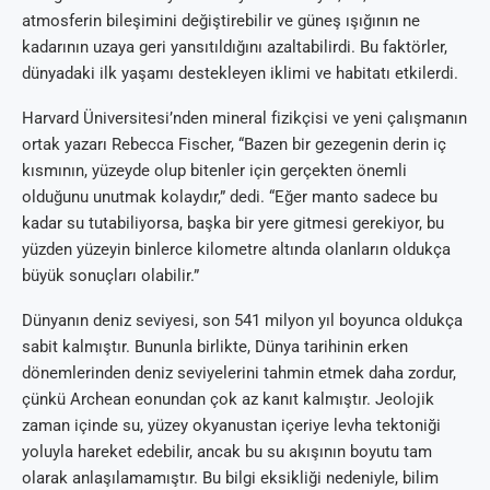
atmosferin bileşimini değiştirebilir ve güneş ışığının ne
kadarının uzaya geri yansıtıldığını azaltabilirdi. Bu faktörler,
dünyadaki ilk yaşamı destekleyen iklimi ve habitatı etkilerdi.
Harvard Üniversitesi’nden mineral fizikçisi ve yeni çalışmanın
ortak yazarı Rebecca Fischer, “Bazen bir gezegenin derin iç
kısmının, yüzeyde olup bitenler için gerçekten önemli
olduğunu unutmak kolaydır,” dedi. “Eğer manto sadece bu
kadar su tutabiliyorsa, başka bir yere gitmesi gerekiyor, bu
yüzden yüzeyin binlerce kilometre altında olanların oldukça
büyük sonuçları olabilir.”
Dünyanın deniz seviyesi, son 541 milyon yıl boyunca oldukça
sabit kalmıştır. Bununla birlikte, Dünya tarihinin erken
dönemlerinden deniz seviyelerini tahmin etmek daha zordur,
çünkü Archean eonundan çok az kanıt kalmıştır. Jeolojik
zaman içinde su, yüzey okyanustan içeriye levha tektoniği
yoluyla hareket edebilir, ancak bu su akışının boyutu tam
olarak anlaşılamamıştır. Bu bilgi eksikliği nedeniyle, bilim