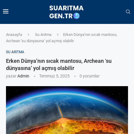
Anasayfa
Su Arıtma
Erken Dünya’nın sıcak mantosu,
Archean ‘su dünyasına’ yol açmış olabilir
SU ARITMA
Erken Dünya’nın sıcak mantosu, Archean ‘su
dünyasına’ yol açmış olabilir
yazar
Admin
Temmuz 5, 2025
0 yorumlar