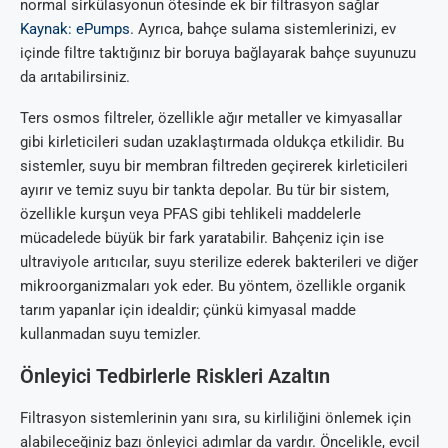
normal sirkülasyonun ötesinde ek bir filtrasyon sağlar
Kaynak: ePumps
. Ayrıca, bahçe sulama sistemlerinizi, ev
içinde filtre taktığınız bir boruya bağlayarak bahçe suyunuzu
da arıtabilirsiniz.
Ters osmos filtreler, özellikle ağır metaller ve kimyasallar
gibi kirleticileri sudan uzaklaştırmada oldukça etkilidir. Bu
sistemler, suyu bir membran filtreden geçirerek kirleticileri
ayırır ve temiz suyu bir tankta depolar. Bu tür bir sistem,
özellikle kurşun veya PFAS gibi tehlikeli maddelerle
mücadelede büyük bir fark yaratabilir. Bahçeniz için ise
ultraviyole arıtıcılar, suyu sterilize ederek bakterileri ve diğer
mikroorganizmaları yok eder. Bu yöntem, özellikle organik
tarım yapanlar için idealdir; çünkü kimyasal madde
kullanmadan suyu temizler.
Önleyici Tedbirlerle Riskleri Azaltın
Filtrasyon sistemlerinin yanı sıra, su kirliliğini önlemek için
alabileceğiniz bazı önleyici adımlar da vardır. Öncelikle, evcil