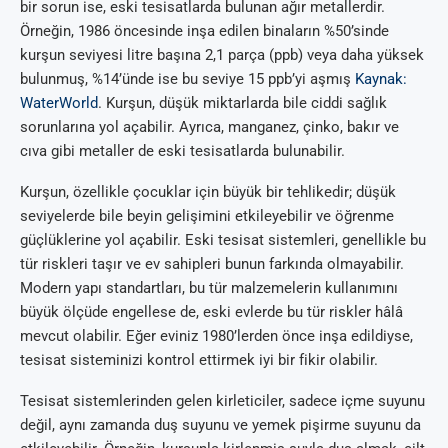
bir sorun ise, eski tesisatlarda bulunan ağır metallerdir.
Örneğin, 1986 öncesinde inşa edilen binaların %50’sinde
kurşun seviyesi litre başına 2,1 parça (ppb) veya daha yüksek
bulunmuş, %14’ünde ise bu seviye 15 ppb’yi aşmış
Kaynak:
WaterWorld
. Kurşun, düşük miktarlarda bile ciddi sağlık
sorunlarına yol açabilir. Ayrıca, manganez, çinko, bakır ve
cıva gibi metaller de eski tesisatlarda bulunabilir.
Kurşun, özellikle çocuklar için büyük bir tehlikedir; düşük
seviyelerde bile beyin gelişimini etkileyebilir ve öğrenme
güçlüklerine yol açabilir. Eski tesisat sistemleri, genellikle bu
tür riskleri taşır ve ev sahipleri bunun farkında olmayabilir.
Modern yapı standartları, bu tür malzemelerin kullanımını
büyük ölçüde engellese de, eski evlerde bu tür riskler hâlâ
mevcut olabilir. Eğer eviniz 1980’lerden önce inşa edildiyse,
tesisat sisteminizi kontrol ettirmek iyi bir fikir olabilir.
Tesisat sistemlerinden gelen kirleticiler, sadece içme suyunu
değil, aynı zamanda duş suyunu ve yemek pişirme suyunu da