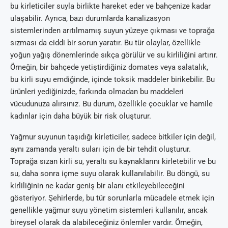
bu kirleticiler suyla birlikte hareket eder ve bahçenize kadar
ulaşabilir. Ayrıca, bazı durumlarda kanalizasyon
sistemlerinden arıtılmamış suyun yüzeye çıkması ve toprağa
sızması da ciddi bir sorun yaratır. Bu tür olaylar, özellikle
yoğun yağış dönemlerinde sıkça görülür ve su kirliliğini artırır.
Örneğin, bir bahçede yetiştirdiğiniz domates veya salatalık,
bu kirli suyu emdiğinde, içinde toksik maddeler birikebilir. Bu
ürünleri yediğinizde, farkında olmadan bu maddeleri
vücudunuza alırsınız. Bu durum, özellikle çocuklar ve hamile
kadınlar için daha büyük bir risk oluşturur.
Yağmur suyunun taşıdığı kirleticiler, sadece bitkiler için değil,
aynı zamanda yeraltı suları için de bir tehdit oluşturur.
Toprağa sızan kirli su, yeraltı su kaynaklarını kirletebilir ve bu
su, daha sonra içme suyu olarak kullanılabilir. Bu döngü, su
kirliliğinin ne kadar geniş bir alanı etkileyebileceğini
gösteriyor. Şehirlerde, bu tür sorunlarla mücadele etmek için
genellikle yağmur suyu yönetim sistemleri kullanılır, ancak
bireysel olarak da alabileceğiniz önlemler vardır. Örneğin,