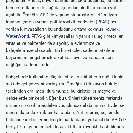
parçasıdır. Ancak, suyun kalitesi düşük olduğunda, bu durum
hem estetik hem de sağlık açısından ciddi sorunlara yol
açabilir. Örneğin, ABD’de yapılan bir araştırma, 44 milyon
insanın içme suyunda polifloroalkil maddeler (PFAS) adı
verilen kimyasalların bulunduğunu ortaya koymuş
Kaynak:
WaterWorld
. PFAS gibi kimyasalların yanı sıra, ağır metaller,
virüsler ve bakteriler de su yoluyla evlerimize ve
bahçelerimize ulaşabilir. Bu kirleticiler, sadece bitkilerin
büyümesini engellemekle kalmaz, aynı zamanda insan
sağlığını da tehdit eder.
Bahçelerde kullanılan düşük kaliteli su, bitkilerin sağlıklı bir
şekilde gelişmesini zorlaştırır. Örneğin, kirli suyun bitkiler
tarafından emilmesi durumunda, bu kirleticiler meyve ve
sebzelerde birikebilir. Eğer bu ürünleri tüketirseniz, farkında
olmadan zararlı maddeleri vücudunuza alabilirsiniz. Evde ise
durum daha da kritik bir hal alabilir. Arıtılmamış su, içinde
bulunan kirleticiler nedeniyle hastalıklara yol açabilir. ABD’de
her yıl 7 milyondan fazla insan, kirli su kaynaklı hastalıklarla