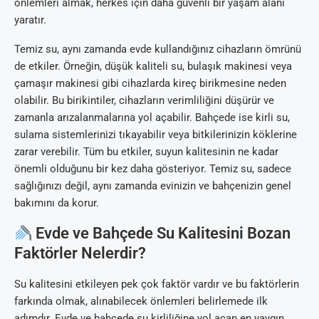
önlemleri almak, herkes için daha güvenli bir yaşam alanı
yaratır.
Temiz su, aynı zamanda evde kullandığınız cihazların ömrünü
de etkiler. Örneğin, düşük kaliteli su, bulaşık makinesi veya
çamaşır makinesi gibi cihazlarda kireç birikmesine neden
olabilir. Bu birikintiler, cihazların verimliliğini düşürür ve
zamanla arızalanmalarına yol açabilir. Bahçede ise kirli su,
sulama sistemlerinizi tıkayabilir veya bitkilerinizin köklerine
zarar verebilir. Tüm bu etkiler, suyun kalitesinin ne kadar
önemli olduğunu bir kez daha gösteriyor. Temiz su, sadece
sağlığınızı değil, aynı zamanda evinizin ve bahçenizin genel
bakımını da korur.
Evde ve Bahçede Su Kalitesini Bozan
Faktörler Nelerdir?
Su kalitesini etkileyen pek çok faktör vardır ve bu faktörlerin
farkında olmak, alınabilecek önlemleri belirlemede ilk
adımdır. Evde ve bahçede su kirliliğine yol açan en yaygın