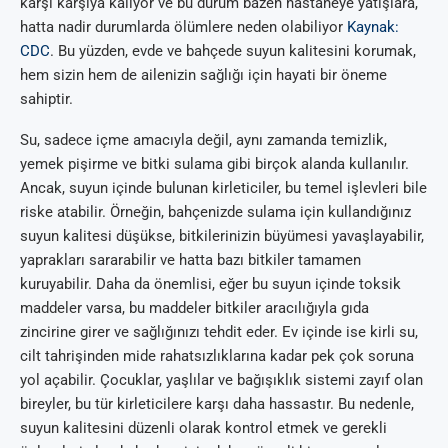
karşı karşıya kalıyor ve bu durum bazen hastaneye yatışlara,
hatta nadir durumlarda ölümlere neden olabiliyor
Kaynak:
CDC
. Bu yüzden, evde ve bahçede suyun kalitesini korumak,
hem sizin hem de ailenizin sağlığı için hayati bir öneme
sahiptir.
Su, sadece içme amacıyla değil, aynı zamanda temizlik,
yemek pişirme ve bitki sulama gibi birçok alanda kullanılır.
Ancak, suyun içinde bulunan kirleticiler, bu temel işlevleri bile
riske atabilir. Örneğin, bahçenizde sulama için kullandığınız
suyun kalitesi düşükse, bitkilerinizin büyümesi yavaşlayabilir,
yaprakları sararabilir ve hatta bazı bitkiler tamamen
kuruyabilir. Daha da önemlisi, eğer bu suyun içinde toksik
maddeler varsa, bu maddeler bitkiler aracılığıyla gıda
zincirine girer ve sağlığınızı tehdit eder. Ev içinde ise kirli su,
cilt tahrişinden mide rahatsızlıklarına kadar pek çok soruna
yol açabilir. Çocuklar, yaşlılar ve bağışıklık sistemi zayıf olan
bireyler, bu tür kirleticilere karşı daha hassastır. Bu nedenle,
suyun kalitesini düzenli olarak kontrol etmek ve gerekli