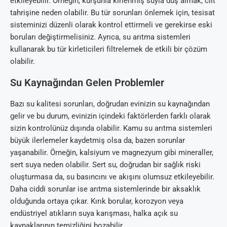
etkileyebilir. Örneğin, kurşunla kirlenmiş suyla duş almak, cilt
tahrişine neden olabilir. Bu tür sorunları önlemek için, tesisat
sisteminizi düzenli olarak kontrol ettirmeli ve gerekirse eski
boruları değiştirmelisiniz. Ayrıca, su arıtma sistemleri
kullanarak bu tür kirleticileri filtrelemek de etkili bir çözüm
olabilir.
Su Kaynağından Gelen Problemler
Bazı su kalitesi sorunları, doğrudan evinizin su kaynağından
gelir ve bu durum, evinizin içindeki faktörlerden farklı olarak
sizin kontrolünüz dışında olabilir. Kamu su arıtma sistemleri
büyük ilerlemeler kaydetmiş olsa da, bazen sorunlar
yaşanabilir. Örneğin, kalsiyum ve magnezyum gibi mineraller,
sert suya neden olabilir. Sert su, doğrudan bir sağlık riski
oluşturmasa da, su basıncını ve akışını olumsuz etkileyebilir.
Daha ciddi sorunlar ise arıtma sistemlerinde bir aksaklık
olduğunda ortaya çıkar. Kırık borular, korozyon veya
endüstriyel atıkların suya karışması, halka açık su
kaynaklarının temizliğini bozabilir.