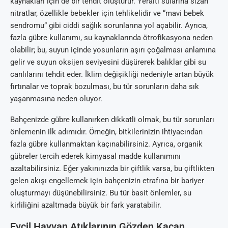
kaynakları için de bir tehdit oluşturur. Yeraltı sularına sızan
nitratlar, özellikle bebekler için tehlikelidir ve “mavi bebek
sendromu” gibi ciddi sağlık sorunlarına yol açabilir. Ayrıca,
fazla gübre kullanımı, su kaynaklarında ötrofikasyona neden
olabilir; bu, suyun içinde yosunların aşırı çoğalması anlamına
gelir ve suyun oksijen seviyesini düşürerek balıklar gibi su
canlılarını tehdit eder. İklim değişikliği nedeniyle artan büyük
fırtınalar ve toprak bozulması, bu tür sorunların daha sık
yaşanmasına neden oluyor.
Bahçenizde gübre kullanırken dikkatli olmak, bu tür sorunları
önlemenin ilk adımıdır. Örneğin, bitkilerinizin ihtiyacından
fazla gübre kullanmaktan kaçınabilirsiniz. Ayrıca, organik
gübreler tercih ederek kimyasal madde kullanımını
azaltabilirsiniz. Eğer yakınınızda bir çiftlik varsa, bu çiftlikten
gelen akışı engellemek için bahçenizin etrafına bir bariyer
oluşturmayı düşünebilirsiniz. Bu tür basit önlemler, su
kirliliğini azaltmada büyük bir fark yaratabilir.
Evcil Hayvan Atıklarının Gözden Kaçan