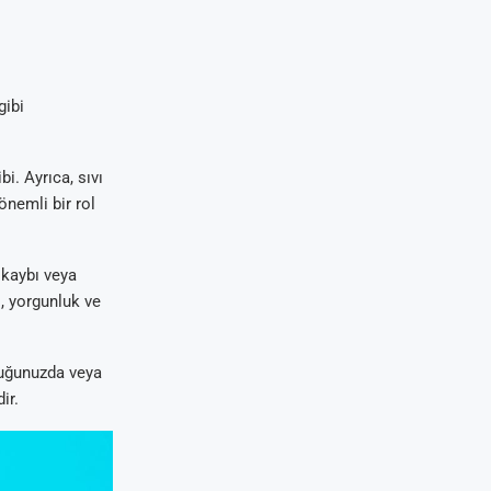
gibi
bi. Ayrıca, sıvı
nemli bir rol
 kaybı veya
ı, yorgunluk ve
duğunuzda veya
ir.