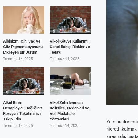
Albinizm: Cilt, Saç ve
Alkol Kötüye Kullanımı:
Göz Pigmentasyonunu
Genel Bakış, Riskler ve
Etkileyen Bir Durum
Tedavi
Temmuz 14, 2025
Temmuz 14, 2025
Alkol Birim
Alkol Zehirlenmesi:
Hesaplayıcı: Sağlığınızı
Belirtileri, Nedenleri ve
Koruyun, Tüketiminizi
Acil Müdahale
Takip Edin
Yöntemleri
Yılın bu dönemi
Temmuz 14, 2025
Temmuz 14, 2025
hidratlı kalmak 
sırasında, hast