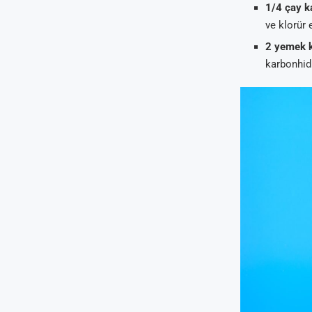
1/4 çay ka
ve klorür e
2 yemek k
karbonhidr