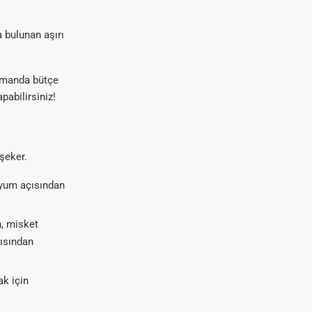
a bulunan aşırı
zamanda bütçe
pabilirsiniz!
şeker.
syum açısından
, misket
çısından
k için