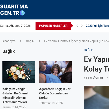
Cuma, Ağustos 7, 2026
POPÜLER HABERLER
Suyun TDS Değeri 
Çamaşır Makinesi 
Afrika Sanitasyon 
ЖЕСТКАЯ ВОДА:
ПРИБОРЫ ДЛЯ О
Çamaşır Kurutma M
ИЗ КРАНА ТЕЧЕ
Akrilamid Nedir
Anasayfa
Sağlık
Ev Yapımı Elektrolit İçeceği Nasıl Yapılır (En Kol
SAĞLIK
Sağlık
Ev Yapım
Kolay Ta
yazar
Admin
Kalsiyum Zengin
Agorafobi: Kaçışın Zor
Gıdalar: Bu Önemli
Olduğu Durumlardan
Mineralin Alımını
Korku
Artırmanın Yolları
Temmuz 14, 2025
Temmuz 14, 2025