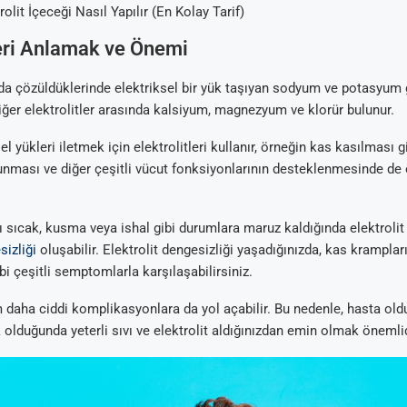
olit İçeceği Nasıl Yapılır (En Kolay Tarif)
leri Anlamak ve Önemi
suda çözüldüklerinde elektriksel bir yük taşıyan sodyum ve potasyum 
Diğer elektrolitler arasında kalsiyum, magnezyum ve klorür bulunur.
el yükleri iletmek için elektrolitleri kullanır, örneğin kas kasılması gi
nması ve diğer çeşitli vücut fonksiyonlarının desteklenmesinde de ö
 sıcak, kusma veya ishal gibi durumlara maruz kaldığında elektrolit
sizliği
oluşabilir. Elektrolit dengesizliği yaşadığınızda, kas kramplar
i çeşitli semptomlarla karşılaşabilirsiniz.
daha ciddi komplikasyonlara da yol açabilir. Bu nedenle, hasta ol
 olduğunda yeterli sıvı ve elektrolit aldığınızdan emin olmak önemlid