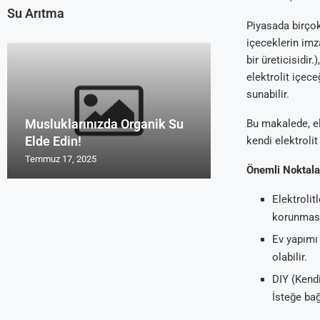
Su Arıtma
Piyasada birçok
içeceklerin imz
bir üreticisidir
elektrolit içece
sunabilir.
Musluklarınızda Organik Su
Uzmanların Su 
Su Arıtma Cihaz
Türk Malı Organ
Su Arıtma Foru
Bu makalede, el
Elde Edin!
Tavsiyeleri Roy
2016 ve 2017
Cihazı Rosu
Yorum Alanları
kendi elektrolit
Temmuz 17, 2025
Temmuz 17, 2025
Temmuz 17, 2025
Temmuz 17, 2025
Temmuz 17, 2025
Önemli Noktala
Elektrolit
korunması
Ev yapımı 
olabilir.
DIY (Kendi
İsteğe bağ