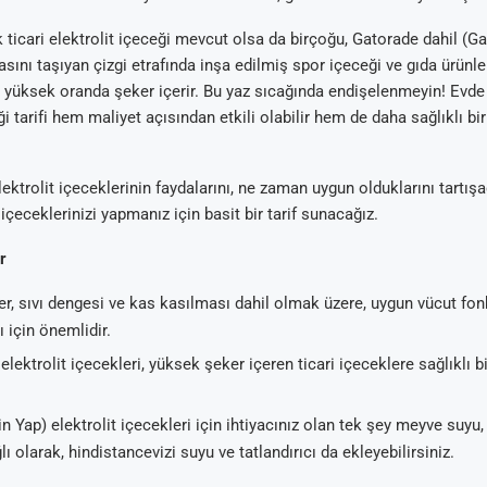
 ticari elektrolit içeceği mevcut olsa da birçoğu, Gatorade dahil (G
asını taşıyan çizgi etrafında inşa edilmiş spor içeceği ve gıda ürünle
.), yüksek oranda şeker içerir. Bu yaz sıcağında endişelenmeyin! Evde
ği tarifi hem maliyet açısından etkili olabilir hem de daha sağlıklı bir
Arıtma
 Tavsiyeleri
ik Su Arıtma
m Tartışma ve
ektrolit içeceklerinin faydalarını, ne zaman uygun olduklarını tartış
al
 içeceklerinizi yapmanız için basit bir tarif sunacağız.
r
ler, sıvı dengesi ve kas kasılması dahil olmak üzere, uygun vücut fon
 için önemlidir.
elektrolit içecekleri, yüksek şeker içeren ticari içeceklere sağlıklı bi
n Yap) elektrolit içecekleri için ihtiyacınız olan tek şey meyve suyu,
lı olarak, hindistancevizi suyu ve tatlandırıcı da ekleyebilirsiniz.