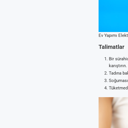
Ev Yapımı Elektr
Talimatlar
Bir sürahi
karıştırın.
Tadına bak
Soğuması 
Tüketmede