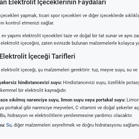
an Elektrolit İçeceklerinin Faydaları
içecekleri yapmak, ticari spor içecekleri ve diğer içeceklerde sıklıkl
ını kontrol etmenizi sağlar.
, ev yapımı elektrolit içecekleri taze ve doğal bir tat sunar ve aynı 
elektrolit içeceğini, zaten evinizde bulunan malzemelerle kolayca ya
lektrolit İçeceği Tarifleri
elektrolit içeceği, şu malzemeleri gerektirir: tuz, meyve suyu, su ve 
şekersiz hindistancevizi suyu:
Hindistancevizi suyu, özellikle pota
emmel bir elektrolit kaynağıdır.
taze sıkılmış narenciye suyu, limon suyu veya portakal suyu:
Limon
a portakal gibi narenciye meyveleri, C vitamini ve doğal şekerler a
 Bu, hidrasyon ve elektrolitlerin yenilenmesine yardımcı olacaktır.
su:
Su
, diğer malzemeleri seyreltmek ve doğru hidratasyonu sağlama