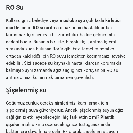
RO Su
Kullandığınız belediye veya
musluk suyu
çok fazla
kirletici
madde
içerir.
RO su arıtma
cihazlarının hastalıklardan
korunmak için her evin bir zorunluluk haline gelmesinin
nedeni budur. Bununla birlikte, birçok kişi , arıtma işlemi
sırasında suda bulunan florür gibi bazı temel mineralleri
ortadan kaldırdığı için RO suyu içmekten kaçınmanızı tavsiye
edebilir . Sizi sadece su kaynaklı hastalıklardan korumakla
kalmayıp aynı zamanda ağız sağlığınızı koruyan bir RO su
arıtma cihazı kullanmak tamamen güvenlidir.
Şişelenmiş su
Çoğumuz günlük gereksinimlerimizi karşılamak için
şişelenmiş suya güveniyoruz. Ancak, şişelenmiş suyun ağız
sağlığınızı etkileyebileceğini hiç fark ettiniz mi?
Plastik
şişeler
, mührü kırıp oda sıcaklığında tuttuğunuz anda
bakterilere duyarlı hale gelir. Ek olarak, şişelenmiş suyun