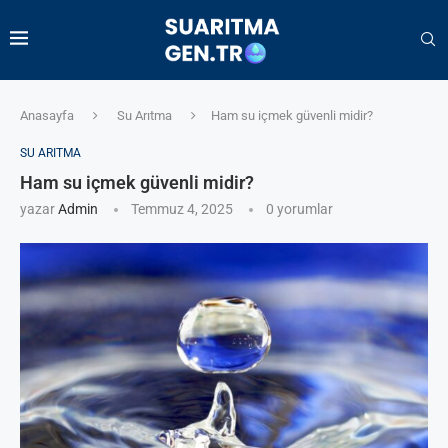
Anasayfa
Su Arıtma
Ham su içmek güvenli midir?
SU ARITMA
Ham su içmek güvenli midir?
yazar
Admin
Temmuz 4, 2025
0 yorumlar