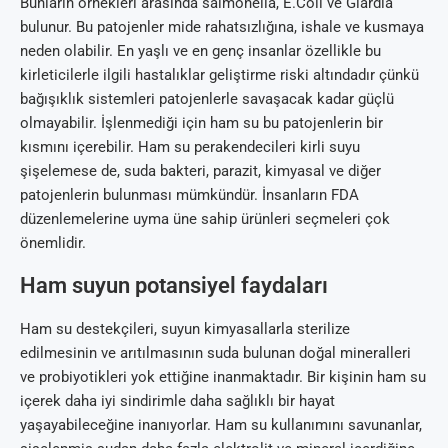
Bunların örnekleri arasında salmonella, E.Coli ve Giardia
bulunur. Bu patojenler mide rahatsızlığına, ishale ve kusmaya
neden olabilir. En yaşlı ve en genç insanlar özellikle bu
kirleticilerle ilgili hastalıklar geliştirme riski altındadır çünkü
bağışıklık sistemleri patojenlerle savaşacak kadar güçlü
olmayabilir. İşlenmediği için ham su bu patojenlerin bir
kısmını içerebilir. Ham su perakendecileri kirli suyu
şişelemese de, suda bakteri, parazit, kimyasal ve diğer
patojenlerin bulunması mümkündür. İnsanların FDA
düzenlemelerine uyma üne sahip ürünleri seçmeleri çok
önemlidir.
Ham suyun potansiyel faydaları
Ham su destekçileri, suyun kimyasallarla sterilize
edilmesinin ve arıtılmasının suda bulunan doğal mineralleri
ve probiyotikleri yok ettiğine inanmaktadır. Bir kişinin ham su
içerek daha iyi sindirimle daha sağlıklı bir hayat
yaşayabileceğine inanıyorlar. Ham su kullanımını savunanlar,