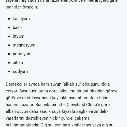
şişelenmiş sudan daha fazla elektrolit ve mineral içerdiğine
inanırlar, örneğin:
kalsiyum
bakır
lityum
magnezyum
potasyum
silika
sodyum
Destekçiler ayrıca ham suyun “alkali su” olduğunu iddia
ediyor. Savunucularına göre, alkali su bir antioksidan görevi
görür ve oksidasyondan kaynaklanan inflamatuar hücre
hasarını azaltır. Bununla birlikte, Cleveland Clinic’e göre,
alkali suyun daha asidik suya kıyasla sağlık ve zindelik
yararlarını destekleyen hiçbir güncel çalışma
bulunmamaktadır. Çiğ su içen bazı kişiler tadı veya çiğ su