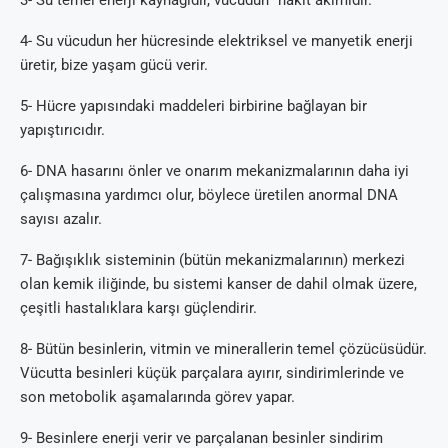
3- Su temel enerji kaynağıdır, vücudun “nakit akımıdır.”
4- Su vücudun her hücresinde elektriksel ve manyetik enerji
üretir, bize yaşam gücü verir.
5- Hücre yapısındaki maddeleri birbirine bağlayan bir
yapıştırıcıdır.
6- DNA hasarını önler ve onarım mekanizmalarının daha iyi
çalışmasına yardımcı olur, böylece üretilen anormal DNA
sayısı azalır.
7- Bağışıklık sisteminin (bütün mekanizmalarının) merkezi
olan kemik iliğinde, bu sistemi kanser de dahil olmak üzere,
çeşitli hastalıklara karşı güçlendirir.
8- Bütün besinlerin, vitmin ve minerallerin temel çözücüsüdür.
Vücutta besinleri küçük parçalara ayırır, sindirimlerinde ve
son metobolik aşamalarında görev yapar.
9- Besinlere enerji verir ve parçalanan besinler sindirim