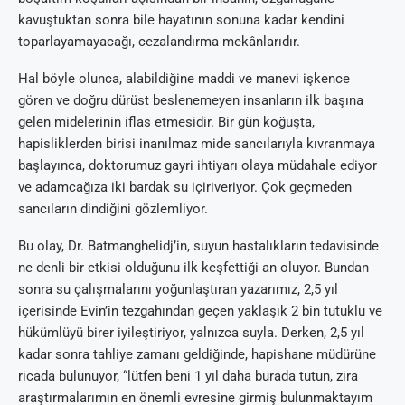
kavuştuktan sonra bile hayatının sonuna kadar kendini
toparlayamayacağı, cezalandırma mekânlarıdır.
Hal böyle olunca, alabildiğine maddi ve manevi işkence
gören ve doğru dürüst beslenemeyen insanların ilk başına
gelen midelerinin iflas etmesidir. Bir gün koğuşta,
hapisliklerden birisi inanılmaz mide sancılarıyla kıvranmaya
başlayınca, doktorumuz gayri ihtiyarı olaya müdahale ediyor
ve adamcağıza iki bardak su içiriveriyor. Çok geçmeden
sancıların dindiğini gözlemliyor.
Bu olay, Dr. Batmanghelidj’in, suyun hastalıkların tedavisinde
ne denli bir etkisi olduğunu ilk keşfettiği an oluyor. Bundan
sonra su çalışmalarını yoğunlaştıran yazarımız, 2,5 yıl
içerisinde Evin’in tezgahından geçen yaklaşık 2 bin tutuklu ve
hükümlüyü birer iyileştiriyor, yalnızca suyla. Derken, 2,5 yıl
kadar sonra tahliye zamanı geldiğinde, hapishane müdürüne
ricada bulunuyor, “lütfen beni 1 yıl daha burada tutun, zira
araştırmalarımın en önemli evresine girmiş bulunmaktayım