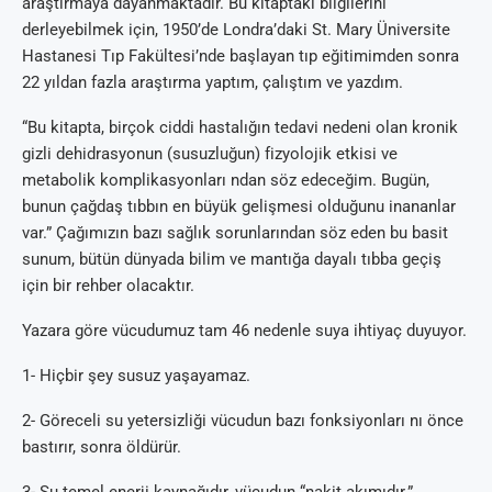
araştırmaya dayanmaktadır. Bu kitaptaki bilgilerini
derleyebilmek için, 1950’de Londra’daki St. Mary Üniversite
Hastanesi Tıp Fakültesi’nde başlayan tıp eğitimimden sonra
22 yıldan fazla araştırma yaptım, çalıştım ve yazdım.
“Bu kitapta, birçok ciddi hastalığın tedavi nedeni olan kronik
gizli dehidrasyonun (susuzluğun) fizyolojik etkisi ve
metabolik komplikasyonları ndan söz edeceğim. Bugün,
bunun çağdaş tıbbın en büyük gelişmesi olduğunu inananlar
var.” Çağımızın bazı sağlık sorunlarından söz eden bu basit
sunum, bütün dünyada bilim ve mantığa dayalı tıbba geçiş
için bir rehber olacaktır.
Yazara göre vücudumuz tam 46 nedenle suya ihtiyaç duyuyor.
1- Hiçbir şey susuz yaşayamaz.
2- Göreceli su yetersizliği vücudun bazı fonksiyonları nı önce
bastırır, sonra öldürür.