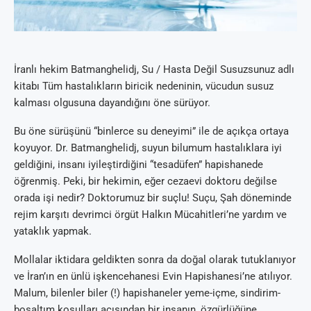
İranlı hekim Batmanghelidj, Su / Hasta Değil Susuzsunuz adlı
kitabı Tüm hastalıkların biricik nedeninin, vücudun susuz
kalması olgusuna dayandığını öne sürüyor.
Bu öne sürüşünü “binlerce su deneyimi” ile de açıkça ortaya
koyuyor. Dr. Batmanghelidj, suyun bilumum hastalıklara iyi
geldiğini, insanı iyileştirdiğini “tesadüfen” hapishanede
öğrenmiş. Peki, bir hekimin, eğer cezaevi doktoru değilse
orada işi nedir? Doktorumuz bir suçlu! Suçu, Şah döneminde
rejim karşıtı devrimci örgüt Halkın Mücahitleri’ne yardım ve
yataklık yapmak.
Mollalar iktidara geldikten sonra da doğal olarak tutuklanıyor
ve İran’ın en ünlü işkencehanesi Evin Hapishanesi’ne atılıyor.
Malum, bilenler biler (!) hapishaneler yeme-içme, sindirim-
boşaltım koşulları açısından bir insanın, özgürlüğüne