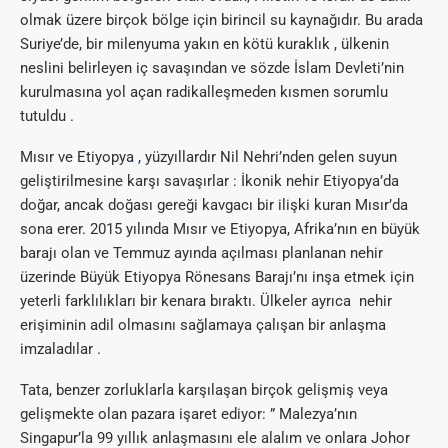
olmak üzere birçok bölge için birincil su kaynağıdır. Bu arada
Suriye’de, bir milenyuma yakın en kötü kuraklık , ülkenin
neslini belirleyen iç savaşından ve sözde İslam Devleti’nin
kurulmasına yol açan radikalleşmeden kısmen sorumlu
tutuldu .
Mısır ve Etiyopya
,
yüzyıllardır Nil Nehri’nden gelen suyun
geliştirilmesine karşı savaşırlar : İkonik nehir Etiyopya’da
doğar, ancak doğası gereği kavgacı bir ilişki kuran Mısır’da
sona erer. 2015 yılında Mısır ve Etiyopya, Afrika’nın en büyük
barajı olan ve Temmuz ayında açılması planlanan nehir
üzerinde Büyük Etiyopya Rönesans Barajı’nı inşa etmek için
yeterli farklılıkları bir kenara bıraktı. Ülkeler ayrıca nehir
erişiminin adil olmasını sağlamaya çalışan bir anlaşma
imzaladılar .
Tata, benzer zorluklarla karşılaşan birçok gelişmiş veya
gelişmekte olan pazara işaret ediyor: ” Malezya’nın
Singapur’la 99 yıllık anlaşmasını ele alalım ve onlara Johor