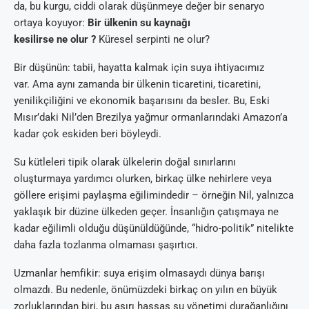
da, bu kurgu, ciddi olarak düşünmeye değer bir senaryo
ortaya koyuyor:
Bir ülkenin su kaynağı
kesilirse ne olur ?
Küresel serpinti ne olur?
Bir düşünün: tabii, hayatta kalmak için suya ihtiyacımız
var. Ama aynı zamanda bir ülkenin ticaretini, ticaretini,
yenilikçiliğini ve ekonomik başarısını da besler. Bu, Eski
Mısır’daki Nil’den Brezilya yağmur ormanlarındaki Amazon’a
kadar çok eskiden beri böyleydi.
Su kütleleri tipik olarak ülkelerin doğal sınırlarını
oluşturmaya yardımcı olurken, birkaç ülke nehirlere veya
göllere erişimi paylaşma eğilimindedir – örneğin Nil, yalnızca
yaklaşık bir düzine ülkeden geçer. İnsanlığın çatışmaya ne
kadar eğilimli olduğu düşünüldüğünde, “hidro-politik” nitelikte
daha fazla tozlanma olmaması şaşırtıcı.
Uzmanlar hemfikir: suya erişim olmasaydı dünya barışı
olmazdı. Bu nedenle, önümüzdeki birkaç on yılın en büyük
zorluklarından biri, bu aşırı hassas su yönetimi durağanlığını