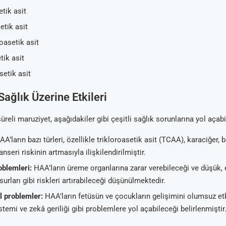
tik asit
etik asit
asetik asit
ik asit
etik asit
Sağlık Üzerine Etkileri
reli maruziyet, aşağıdakiler gibi çeşitli sağlık sorunlarına yol açabil
A’ların bazı türleri, özellikle trikloroasetik asit (TCAA), karaciğer, 
seri riskinin artmasıyla ilişkilendirilmiştir.
blemleri:
HAA’ların üreme organlarına zarar verebileceği ve düşük,
rları gibi riskleri artırabileceği düşünülmektedir.
l problemler:
HAA’ların fetüsün ve çocukların gelişimini olumsuz et
istemi ve zekâ geriliği gibi problemlere yol açabileceği belirlenmiştir