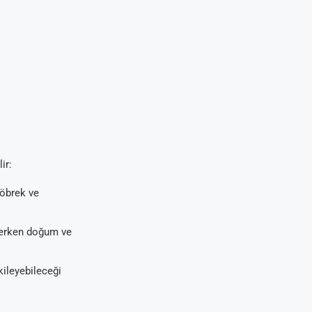
ir:
böbrek ve
 erken doğum ve
kileyebileceği
.