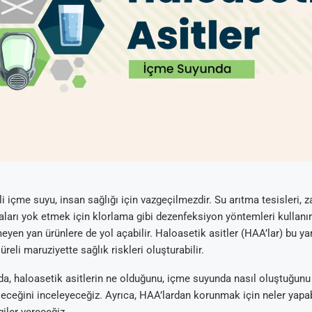
 içme suyu, insan sağlığı için vazgeçilmezdir. Su arıtma tesisleri, za
arı yok etmek için klorlama gibi dezenfeksiyon yöntemleri kullanı
meyen yan ürünlere de yol açabilir. Haloasetik asitler (HAA’lar) bu y
süreli maruziyette sağlık riskleri oluşturabilir.
da, haloasetik asitlerin ne olduğunu, içme suyunda nasıl oluştuğunu
ileceğini inceleyeceğiz. Ayrıca, HAA’lardan korunmak için neler yapa