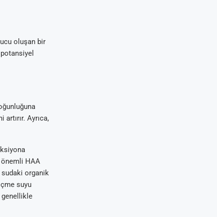
ucu oluşan bir
 potansiyel
yoğunluğuna
artırır. Ayrıca,
aksiyona
ş önemli HAA
, sudaki organik
, içme suyu
 genellikle