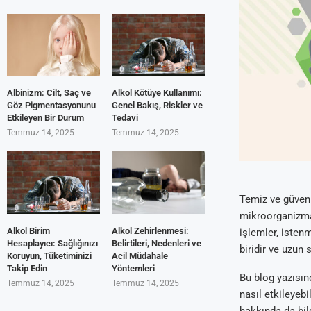
Albinizm: Cilt, Saç ve
Alkol Kötüye Kullanımı:
Göz Pigmentasyonunu
Genel Bakış, Riskler ve
Etkileyen Bir Durum
Tedavi
Temmuz 14, 2025
Temmuz 14, 2025
Temiz ve güvenli
mikroorganizmal
Alkol Birim
Alkol Zehirlenmesi:
işlemler, isten
Hesaplayıcı: Sağlığınızı
Belirtileri, Nedenleri ve
biridir ve uzun 
Koruyun, Tüketiminizi
Acil Müdahale
Takip Edin
Yöntemleri
Bu blog yazısın
Temmuz 14, 2025
Temmuz 14, 2025
nasıl etkileyeb