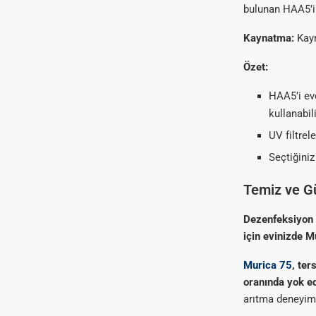
bulunan HAA5’i
Kaynatma:
Kayn
Özet:
HAA5’i evd
kullanabili
UV filtre
Seçtiğiniz
Temiz ve Gü
Dezenfeksiyon y
için evinizde M
Murica 75
, ter
oranında yok ed
arıtma deneyimi