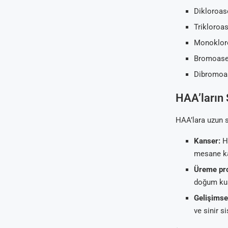
Dikloroase
Trikloroas
Monokloro
Bromoaset
Dibromoas
HAA’ların 
HAA’lara uzun sü
Kanser:
HA
mesane kan
Üreme pro
doğum kusu
Gelişimse
ve sinir s