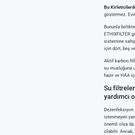
Bu Kirleticilerd
göstermez. Evin
Bununla birlikt
ETHIXFILTER gib
sistemine sahip
için dört, beş v
Aktif karbon fil
su musluğuna ul
hazır ve HAA iç
Su filtrel
yardımcı o
Dezenfeksiyon a
istenmeyen yan 
önemli olsa da 
olabilir. Ancak