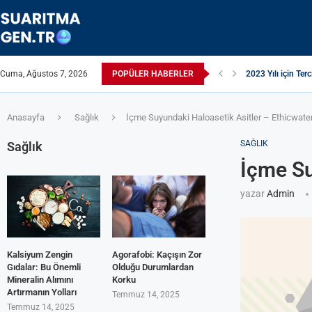
Cuma, Ağustos 7, 2026
POPÜLER HABERLER
Suyun TDS Değeri 
Çamaşır Makinesi 
Afrika Sanitasyon 
ЖЕСТКАЯ ВОДА:
ПРИБОРЫ ДЛЯ О
Çamaşır Kurutma M
ИЗ КРАНА ТЕЧЕ
Akrilamid Nedir
Anasayfa
Sağlık
İçme Suyundaki Haloasetik Asitler – Ethicwate
SAĞLIK
Sağlık
İçme Su
yazar
Admin
Kalsiyum Zengin
Agorafobi: Kaçışın Zor
Gıdalar: Bu Önemli
Olduğu Durumlardan
Mineralin Alımını
Korku
Artırmanın Yolları
Temmuz 14, 2025
Temmuz 14, 2025