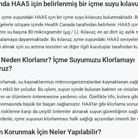
da HAA5 için belirlenmiş bir içme suyu kılav
 içme suyundaki HAA5 için bir içme suyu kılavuzu bulunmaktadır. Bu
lgelerle istişare içinde Health Canada tarafından belirlenir. HAA5 iç
litre su başına 80 mikrogramdır (μg / L). Kılavuz, en az dört üç aylı
rtalamaya dayanmaktadır. Bu kılavuz, içme suyundaki HAA5 seviyeler
almak için su arıtma tesisleri ve diğer ilgili kuruluşlar tarafından kul
 Neden Klorlanır? İçme Suyumuzu Klorlamayı
ruz?
orlamak, su kaynaklarımızı mikroorganizmalardan kaynaklanan sağlı
etkili bir yoludur. Bu işlem, suyun içinde bulunan bakteri ve virüsle
rın ve ölümlerin önlenmesine yardımcı olur. Özellikle tifo, kolera gibi
alınmasında büyük bir başarı sağlamıştır. HAA’lar gibi klorlama son
k risklerine karşı da çeşitli önlemler alınarak suyun güvenliğinin sa
edenle, içme suyunun klorlanması halk sağlığı açısından önemli bir 
 Korunmak İçin Neler Yapılabilir?