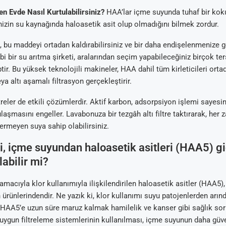
en Evde Nasıl Kurtulabilirsiniz?
HAA’lar içme suyunda tuhaf bir koku
izin su kaynağında haloasetik asit olup olmadığını bilmek zordur.
e, bu maddeyi ortadan kaldırabilirsiniz ve bir daha endişelenmenize 
i bir su arıtma şirketi, aralarından seçim yapabileceğiniz birçok t
tir. Bu yüksek teknolojili makineler, HAA dahil tüm kirleticileri ort
eya altı aşamalı filtrasyon gerçekleştirir.
treler de etkili çözümlerdir. Aktif karbon, adsorpsiyon işlemi sayesind
aşmasını engeller. Lavabonuza bir tezgâh altı filtre taktırarak, he
ermeyen suya sahip olabilirsiniz.
eri, içme suyundan haloasetik asitleri (HAA5) 
labilir mi?
macıyla klor kullanımıyla ilişkilendirilen haloasetik asitler (HAA5
ürünlerindendir. Ne yazık ki, klor kullanımı suyu patojenlerden arın
HAA5’e uzun süre maruz kalmak hamilelik ve kanser gibi sağlık sor
, uygun filtreleme sistemlerinin kullanılması, içme suyunun daha güve