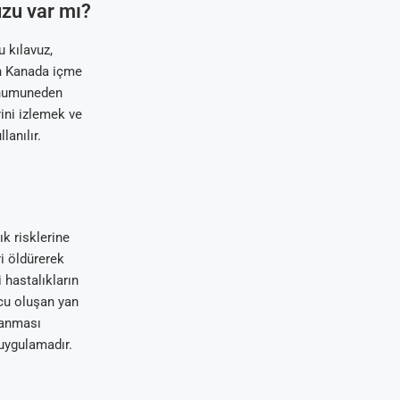
uzu var mı?
 kılavuz,
in Kanada içme
k numuneden
ini izlemek ve
lanılır.
k risklerine
ri öldürerek
 hastalıkların
ucu oluşan yan
ğlanması
uygulamadır.