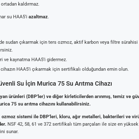
 ortadan kaldırmaz.
ar su HAA5’i
azaltmaz
.
e sudan çıkarmak için ters ozmoz, aktif karbon veya filtre sürahisi
rsiniz.
leri ve kaynatma HAA5’i gidermez.
 cihazın HAA5’i çıkarmak için sertifikalı olduğundan emin olun.
venli Su İçin Murica 75 Su Arıtma Cihazı
an ürünleri (DBP’ler) ve diğer kirleticilerden arınmış, temiz ve gü
urica 75 su arıtma cihazını kullanabilirsiniz.
s ozmoz sistemi ile DBP’leri, kloru, ağır metalleri, bakterileri ve vi
er.
NSF 42, 58, 61 ve 372 sertifikalı tüm parçaları ile size en yüksek
ni sunar.