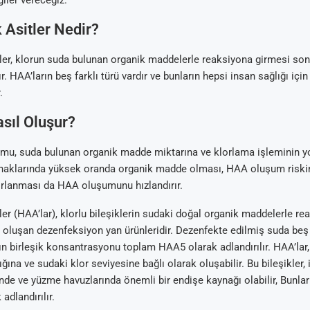
iler vereceğiz.
 Asitler Nedir?
ler, klorun suda bulunan organik maddelerle reaksiyona girmesi son
. HAA’ların beş farklı türü vardır ve bunların hepsi insan sağlığı için
.
Arıtma
 Tavsiyeleri
ik Su Arıtma
m Tartışma ve
sıl Oluşur?
al
umu, suda bulunan organik madde miktarına ve klorlama işleminin 
ynaklarında yüksek oranda organik madde olması, HAA oluşum riskini 
orlanması da HAA oluşumunu hızlandırır.
ler (HAA’lar), klorlu bileşiklerin sudaki doğal organik maddelerle re
 oluşan dezenfeksiyon yan ürünleridir. Dezenfekte edilmiş suda be
rın birleşik konsantrasyonu toplam HAA5 olarak adlandırılır. HAA’lar
ğına ve sudaki klor seviyesine bağlı olarak oluşabilir. Bu bileşikler
inde ve yüzme havuzlarında önemli bir endişe kaynağı olabilir, Bunlar
adlandırılır.