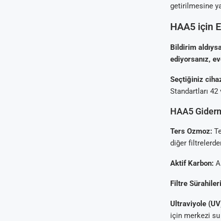
getirilmesine ya
HAA5 için 
Bildirim aldıys
ediyorsanız, ev
Seçtiğiniz ciha
Standartları 42
HAA5 Giderm
Ters Ozmoz:
Te
diğer filtrelerd
Aktif Karbon:
Ak
Filtre Sürahileri
Ultraviyole (UV)
için merkezi su 