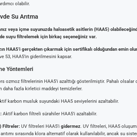
rdımcı olabilir.
Evde Su Arıtma
anız veya içme suyunuzda haloasetik asitlerin (HAA5) olabileceğin
de suyu filtrelemek için birkaç seçeneğiniz var.
zın HAA5’i gerçekten çıkarmak için sertifikalı olduğundan emin olu
 ve 53, HAA5’in giderilmesini kapsar.
e Yöntemleri
rs ozmoz filtrelerinin HAA5’i azalttığı gösterilmiştir. Pahalı olsalar 
en daha fazla kirletici maddeyi temizlerler.
tif karbon musluk suyundaki HAA5 seviyelerini azaltabilir.
:
Aktif karbon filtreli sürahiler HAA5’i azaltabilir.
 Filtreler:
UV filtreleri HAA5’i
gidermez
. UV filtreleri, HAA5 oluş
arıtımı sırasında klora alternatif olarak kullanılabilir, ancak su sis