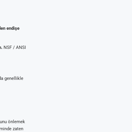
den endişe
n.
NSF / ANSI
da genellikle
umunu önlemek
teminde zaten