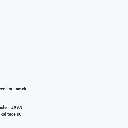
venli su içmek
rüsleri %99,9
 kalitede su