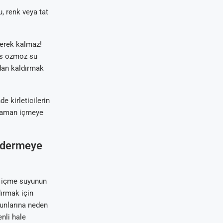
, renk veya tat
gerek kalmaz!
ers ozmoz su
adan kaldırmak
e kirleticilerin
r zaman içmeye
gidermeye
), içme suyunun
dırmak için
unlarına neden
nli hale