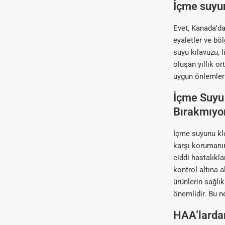
İçme suyun
Evet, Kanada’da
eyaletler ve bö
suyu kılavuzu, 
oluşan yıllık o
uygun önlemleri 
İçme Suyu
Bırakmıyo
İçme suyunu kl
karşı korumanın 
ciddi hastalıkla
kontrol altına 
ürünlerin sağlı
önemlidir. Bu n
HAA’lardan