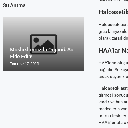
hakkında da bilg
Su Arıtma
Haloasetik
Haloasetik asit
grup kimyasaldır
olarak zararlıdır
Musluklarınızda Organik Su
Uzmanların Su 
Su Arıtma Cihaz
Türk Malı Organ
Su Arıtma Foru
HAA’lar Na
Elde Edin!
Tavsiyeleri Roy
2016 ve 2017
Cihazı Rosu
Yorum Alanları
HAA’ların oluş
Temmuz 17, 2025
Temmuz 17, 2025
Temmuz 17, 2025
Temmuz 17, 2025
Temmuz 17, 2025
bağlıdır. Su ka
sıcak suyun kl
Haloasetik asit
girmesi sonucu
vardır ve bunla
maddelerin varlı
arıtma tesisler
HAA5’ler olarak 