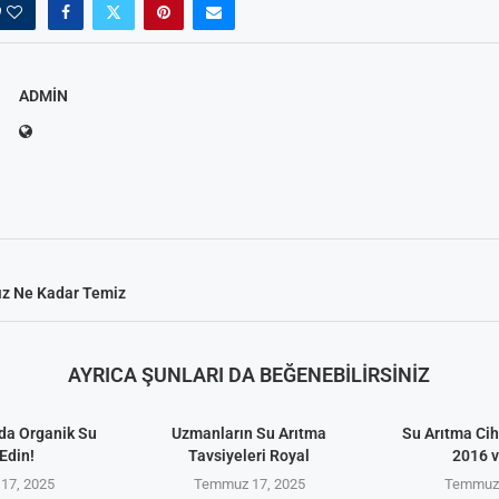
0
ADMIN
Arıtma
 Tavsiyeleri
ik Su Arıtma
m Tartışma ve
al
ız Ne Kadar Temiz
AYRICA ŞUNLARI DA BEĞENEBILIRSINIZ
da Organik Su
Uzmanların Su Arıtma
Su Arıtma Cih
Edin!
Tavsiyeleri Royal
2016 
17, 2025
Temmuz 17, 2025
Temmuz 