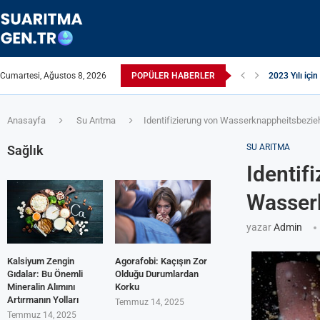
Cumartesi, Ağustos 8, 2026
POPÜLER HABERLER
2023 Yılı için
Suyun TDS Değ
Çamaşır Makin
Afrika Sanita
ЖЕСТКАЯ ВО
ПРИБОРЫ Д
Çamaşır Kuru
ИЗ КРАНА Т
Akrilamid N
Anasayfa
Su Arıtma
Identifizierung von Wasserknappheitsbezi
SU ARITMA
Sağlık
Identif
Wasser
yazar
Admin
Kalsiyum Zengin
Agorafobi: Kaçışın Zor
Gıdalar: Bu Önemli
Olduğu Durumlardan
Mineralin Alımını
Korku
Artırmanın Yolları
Temmuz 14, 2025
Temmuz 14, 2025