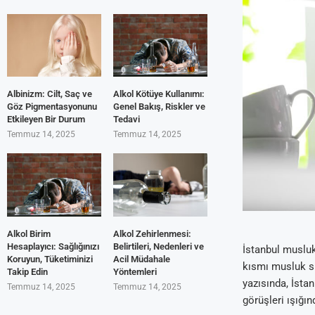
Albinizm: Cilt, Saç ve
Alkol Kötüye Kullanımı:
Göz Pigmentasyonunu
Genel Bakış, Riskler ve
Etkileyen Bir Durum
Tedavi
Temmuz 14, 2025
Temmuz 14, 2025
Alkol Birim
Alkol Zehirlenmesi:
Hesaplayıcı: Sağlığınızı
Belirtileri, Nedenleri ve
İstanbul musluk 
Koruyun, Tüketiminizi
Acil Müdahale
kısmı musluk su
Takip Edin
Yöntemleri
yazısında, İsta
Temmuz 14, 2025
Temmuz 14, 2025
görüşleri ışığın