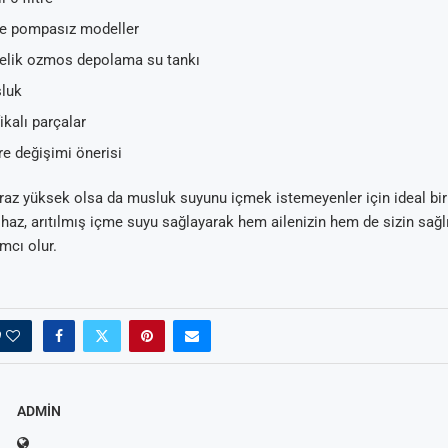
e pompasız modeller
 çelik ozmos depolama su tankı
luk
ikalı parçalar
ltre değişimi önerisi
biraz yüksek olsa da musluk suyunu içmek istemeyenler için ideal b
haz, arıtılmış içme suyu sağlayarak hem ailenizin hem de sizin sağlı
mcı olur.
0
ADMIN