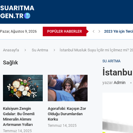
Pazar, Ağustos 9, 2026
POPÜLER HABERLER
Suyun TDS Değeri 
Çamaşır Makinesi 
Afrika Sanitasyon 
ЖЕСТКАЯ ВОДА:
ПРИБОРЫ ДЛЯ О
Çamaşır Kurutma M
ИЗ КРАНА ТЕЧЕ
Akrilamid Nedir?
Anasayfa
Su Arıtma
İstanbul Musluk Suyu İçilir mi İçilmez mi? 
SU ARITMA
Sağlık
İstanbu
yazar
Admin
Kalsiyum Zengin
Agorafobi: Kaçışın Zor
Gıdalar: Bu Önemli
Olduğu Durumlardan
Mineralin Alımını
Korku
Artırmanın Yolları
Temmuz 14, 2025
Temmuz 14, 2025