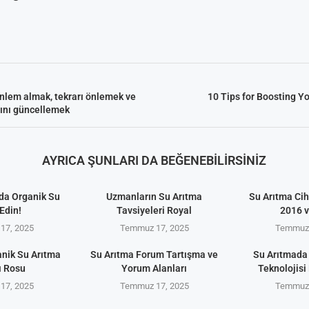
önlem almak, tekrarı önlemek ve
10 Tips for Boosting Y
nını güncellemek
AYRICA ŞUNLARI DA BEĞENEBILIRSINIZ
da Organik Su
Uzmanların Su Arıtma
Su Arıtma Cih
Edin!
Tavsiyeleri Royal
2016 
17, 2025
Temmuz 17, 2025
Temmuz 
anik Su Arıtma
Su Arıtma Forum Tartışma ve
Su Arıtmada
ı Rosu
Yorum Alanları
Teknolojisi 
17, 2025
Temmuz 17, 2025
Temmuz 