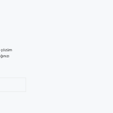
ir çözüm
ğınızı