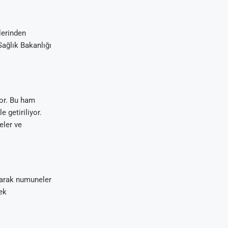
lerinden
Sağlık Bakanlığı
yor. Bu ham
e getiriliyor.
eler ve
olarak numuneler
ek