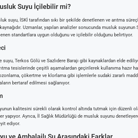
usluk Suyu İçilebilir mi?
luk suyu, İSKİ tarafından sıkı bir şekilde denetlenen ve arıtma süreç
u kaynağıdır. Uzmanlar, yapılan analizler sonucunda musluk suyunun 
lenen standartlara uygun olduğunu ve içilebilir olduğunu belirtiyor.
ci
Arıtma
 Tavsiyeleri
ik Su Arıtma
m Tartışma ve
al
e suyu, Terkos Gölü ve Sazlıdere Barajı gibi kaynaklardan elde edili
arıtma tesislerinde çeşitli aşamalardan geçirilerek kullanıma hazır hal
zonlama, çökertme ve klorlama gibi işlemlerle sudaki zararlı madd
arın bertaraf edilmesi sağlanıyor.
im
yunun kalitesini sürekli olarak kontrol altında tutmak için düzenli 
zler yapıyor. Ayrıca, İl Sağlık Müdürlüğü de musluk suyunu denetleyer
eyit ediyor.
u ve Ambalajlı Su Arasındaki Farklar