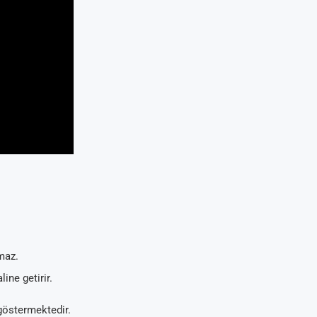
maz.
ine getirir.
 göstermektedir.