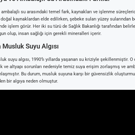
ambalajlı su arasındaki temel fark, kaynakları ve işlenme süreçlerid
 doğal kaynaklardan elde edilirken, şebeke suları yüzey sularından b
nde işlem görür. Her iki su türü de Sağlık Bakanlığı tarafından belirl
un olup, insan sağlığı için gerekli mineralleri içerir.
a Musluk Suyu Algısı
luk suyu algısı, 1990’lı yıllarda yaşanan su kriziyle şekillenmiştir.
k ve altyapı sorunları nedeniyle temiz suya erişim zorlaşmış ve amb
nlaşmıştır. Bu durum, musluk suyuna karşı bir güvensizlik oluştur
n bir algıya neden olmuştur.