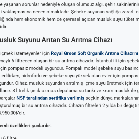
 yaşanan sorunlar nedeniyle oluşan olumsuz algı, şehir sakinlerin
i yaklaşmasına neden olmaktadır. Şebeke suyunun sağlığa zararlı o
dığında hem ekonomik hem de çevresel açıdan musluk suyu tüketimi
dir.
usluk Suyunu Arıtan Su Arıtma Cihazı
içmek istemeyenler için
Royal Green Soft Organik Arıtma Cihazı’nı
aylı 6 filtreden oluşan bir su arıtma cihazıdır. İstanbul ili için şeb
için pompasız modeli uygundur. Pompalı model şebeke suyu basınc
iye edilirken, hidroforlu ve şebeke suyu yüksek olan evler için pompa
gundur. Cihaz, musluk suyundan arıtılmış içme suyu üretmek için t
ullanır. 8 litrelik çelik ozmos depolama su tankı ve krom musluk ile g
parçalar
NSF tarafından sertifika verilmiş
seçkin dünya markalarının 
şturulmuş bir su arıtma cihazıdır. Cihazın filtreleri 2 yılda bir değiştir
5.950,00₺’dir.
mli özellikleri şunlardır:
 6 filtre