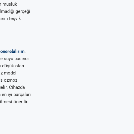
in musluk
lmadığı gerçeği
nin teşvik
 önerebilirim
.
eke suyu basıncı
ı düşük olan
sız modeli
ers ozmoz
elir. Cihazda
en iyi parçaları
ilmesi önerilir.