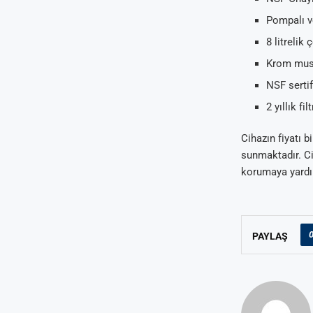
Pompalı v
8 litrelik
Krom mus
NSF sertif
2 yıllık fi
Cihazın fiyatı 
sunmaktadır. Ci
korumaya yardı
PAYLAŞ