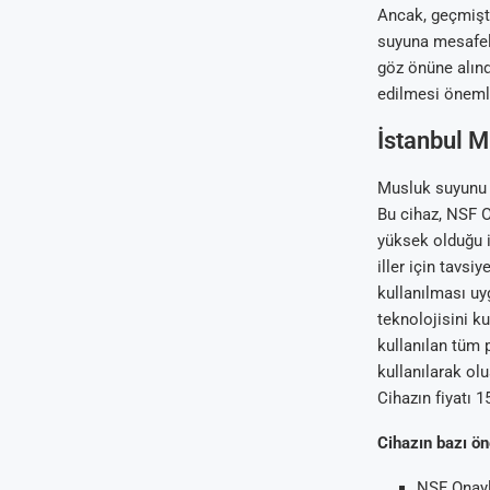
Ancak, geçmişte
suyuna mesafel
göz önüne alın
edilmesi önemli
İstanbul M
Musluk suyunu 
Bu cihaz, NSF On
yüksek olduğu 
iller için tavs
kullanılması uy
teknolojisini k
kullanılan tüm 
kullanılarak olu
Cihazın fiyatı 1
Cihazın bazı öne
NSF Onaylı