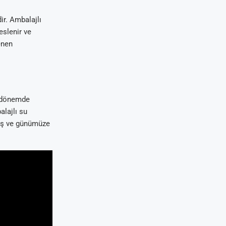
ir. Ambalajlı
eslenir ve
enen
 O dönemde
alajlı su
muş ve günümüze