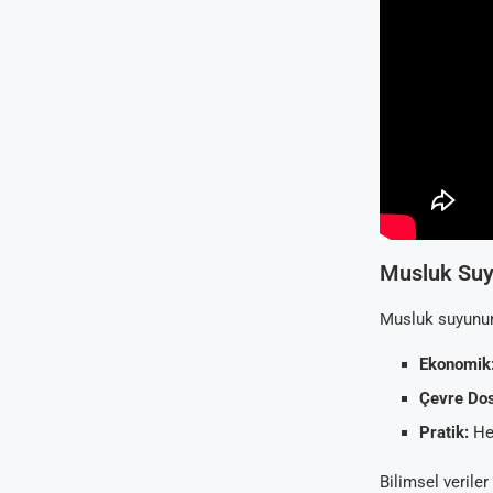
Musluk Suy
Musluk suyunun 
Ekonomik
Çevre Dos
Pratik:
Her
Bilimsel verile