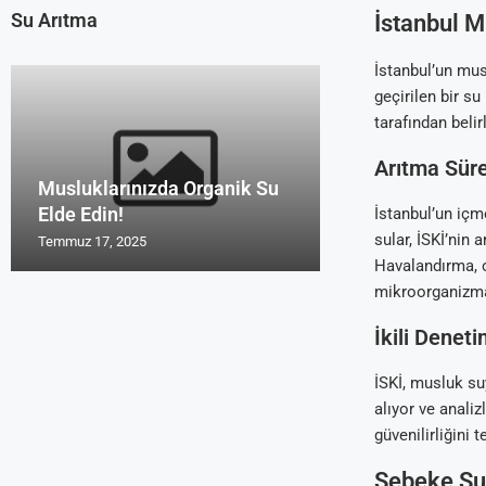
Su Arıtma
İstanbul M
İstanbul’un mus
geçirilen bir s
tarafından belir
Arıtma Süre
Musluklarınızda Organik Su
Uzmanların Su 
Su Arıtma Cihaz
Türk Malı Organ
Su Arıtma Foru
Elde Edin!
Tavsiyeleri Roy
2016 ve 2017
Cihazı Rosu
Yorum Alanları
İstanbul’un içm
sular, İSKİ’nin 
Temmuz 17, 2025
Temmuz 17, 2025
Temmuz 17, 2025
Temmuz 17, 2025
Temmuz 17, 2025
Havalandırma, o
mikroorganizmal
İkili Denet
İSKİ, musluk su
alıyor ve anali
güvenilirliğini t
Şebeke Suy