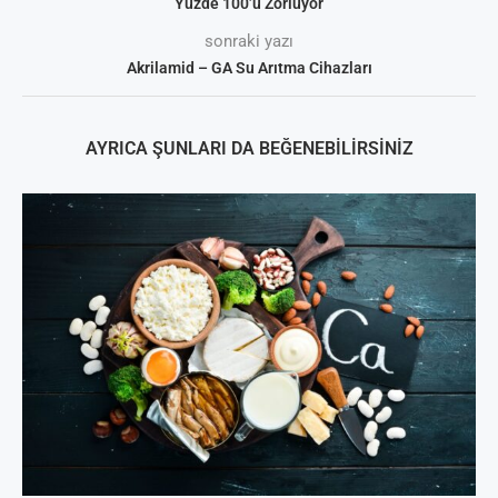
Yüzde 100’ü Zorluyor
sonraki yazı
Akrilamid – GA Su Arıtma Cihazları
AYRICA ŞUNLARI DA BEĞENEBILIRSINIZ