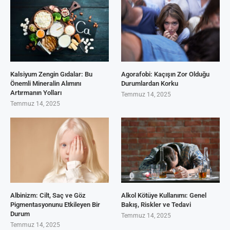
Kalsiyum Zengin Gıdalar: Bu
Agorafobi: Kaçışın Zor Olduğu
Önemli Mineralin Alımını
Durumlardan Korku
Artırmanın Yolları
Temmuz 14, 2025
Temmuz 14, 2025
Albinizm: Cilt, Saç ve Göz
Alkol Kötüye Kullanımı: Genel
Pigmentasyonunu Etkileyen Bir
Bakış, Riskler ve Tedavi
Durum
Temmuz 14, 2025
Temmuz 14, 2025