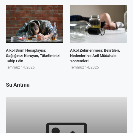
Alkol Birim Hesaplayıcı:
Alkol Zehirlenmesi: Belirtileri,
Sağlığınızı Koruyun, Tüketiminizi
Nedenleri ve Acil Müdahale
Takip Edin
Yöntemleri
Temmuz 14, 2025
Temmuz 14, 2025
Su Arıtma