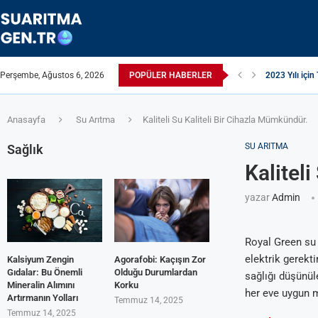
Perşembe, Ağustos 6, 2026
POPÜLER HABERLER
2023 Yılı için 
Suyun TDS Değ
Çamaşır Makin
Afrika Sanitas
ЖЕСТКАЯ ВО
ПРИБОРЫ ДЛ
Çamaşır Kurut
ИЗ КРАНА Т
Akrilamid N
Anasayfa
Su Arıtma
Kaliteli Su Kaliteli Bir Cihazla Mümkündür.
SU ARITMA
Sağlık
Kalitel
yazar
Admin
Royal Green su 
elektrik gerekt
Kalsiyum Zengin
Agorafobi: Kaçışın Zor
Gıdalar: Bu Önemli
Olduğu Durumlardan
sağlığı düşünül
Mineralin Alımını
Korku
her eve uygun m
Artırmanın Yolları
Temmuz 14, 2025
Temmuz 14, 2025