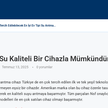
Tercih Edilebilecek En İyi Ev Tipi Su Arıtma...
eri Nedir ve Nasıl Ölçülür?
esi Suyu Isıtmıyor: Nedenleri ve Çözüm Yolları
yon ve Atıksu Atlası Profilleri, Rayları Ve WASH Hizmetleri Temini
ДА: ПОЛЬЗА ИЛИ ВРЕД?
Я ОЧИСТКИ ПИТЬЕВОЙ ВОДЫ – ЗАЛОГ ЗДОРОВЬЯ НА ДОЛГИЕ ГОДЫ
ma Makinesi Topları Ne İşe Yarar?
ЕЧЕТ ГРЯЗНАЯ ПИТЬЕВАЯ ВОДА: КАК РЕШИТЬ ПРОБЛЕМУ?
edir? Sağlığınız İçin Gerçekler ve Riskler
i Su Kaliteli Bir Cihazla Mümkündü
Temmuz 13, 2025
0 yorumlar
arıtma cihazı Türkiye de en çok tercih edilen ilk ve tek yeşil teknolo
irmeyen eşsiz bir cihazdır. Amerikan marka olan bu cihaz özenle tas
erek en kaliteli suyu arıtmaya başarmıştır. Tüm parçaları Nsf onaylıd
odelleri ile en çok satılan cihaz olmayi başarmıştır.