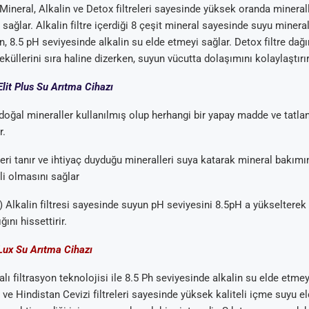
 Mineral, Alkalin ve Detox filtreleri sayesinde yüksek oranda mineral
sağlar. Alkalin filtre içerdiği 8 çeşit mineral sayesinde suyu minera
n, 8.5 pH seviyesinde alkalin su elde etmeyi sağlar. Detox filtre dağı
küllerini sıra haline dizerken, suyun vücutta dolaşımını kolaylaştırı
Elit Plus Su Arıtma Cihazı
 doğal mineraller kullanılmış olup herhangi bir yapay madde ve tatlan
Arıtma
 Tavsiyeleri
ik Su Arıtma
m Tartışma ve
r.
al
eri tanır ve ihtiyaç duyduğu mineralleri suya katarak mineral bakım
li olmasını sağlar
) Alkalin filtresi sayesinde suyun pH seviyesini 8.5pH a yükselterek
ını hissettirir.
Lux Su Arıtma Cihazı
lı filtrasyon teknolojisi ile 8.5 Ph seviyesinde alkalin su elde etmey
 ve Hindistan Cevizi filtreleri sayesinde yüksek kaliteli içme suyu e