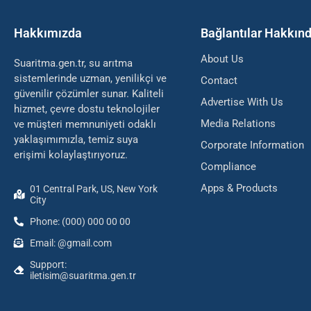
Hakkımızda
Bağlantılar Hakkın
About Us
Suaritma.gen.tr, su arıtma
sistemlerinde uzman, yenilikçi ve
Contact
güvenilir çözümler sunar. Kaliteli
Advertise With Us
hizmet, çevre dostu teknolojiler
Media Relations
ve müşteri memnuniyeti odaklı
yaklaşımımızla, temiz suya
Corporate Information
erişimi kolaylaştırıyoruz.
Compliance
Apps & Products
01 Central Park, US, New York
City
Phone: (000) 000 00 00
Email: @gmail.com
Support:
iletisim@suaritma.gen.tr