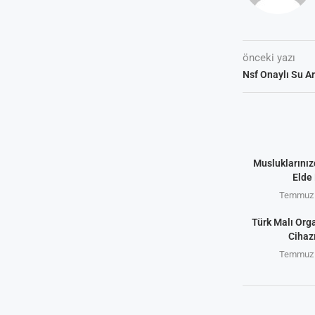
önceki yazı
Nsf Onaylı Su A
Musluklarınız
Elde 
Temmuz 
Türk Malı Org
Cihaz
Temmuz 