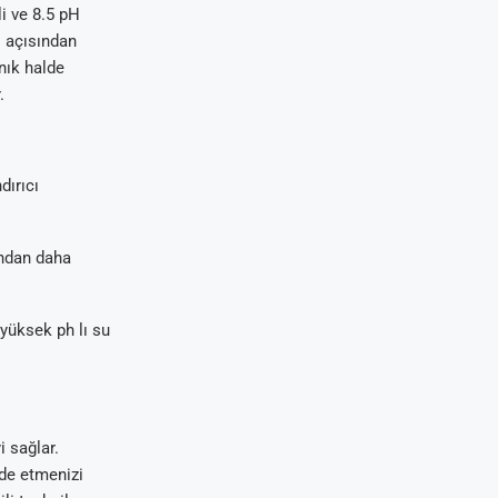
li ve 8.5 pH
l açısından
nık halde
r.
dırıcı
ından daha
 yüksek ph lı su
i sağlar.
lde etmenizi