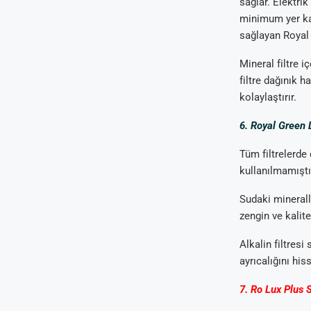
sağlar. Elektrik
minimum yer kap
sağlayan Royal L
Mineral filtre 
filtre dağınık 
kolaylaştırır.
6. Royal Green
Tüm filtrelerde
kullanılmamıştı
Sudaki minerall
zengin ve kalite
Alkalin filtres
ayrıcalığını hisse
7. Ro Lux Plus 