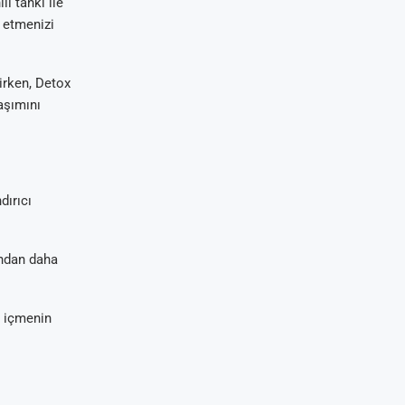
li tankı ile
 etmenizi
irken, Detox
aşımını
dırıcı
ından daha
u içmenin