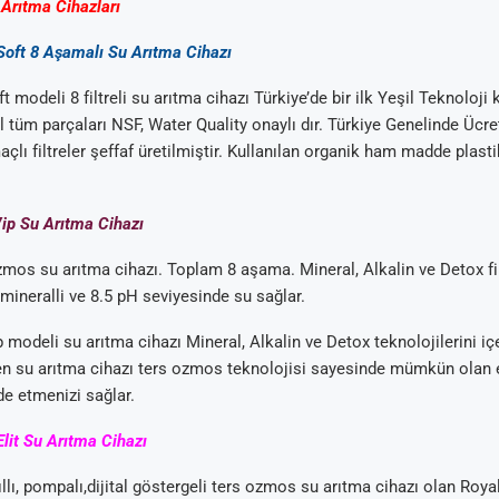
Arıtma Cihazları
Soft 8 Aşamalı Su Arıtma Cihazı
 modeli 8 filtreli su arıtma cihazı Türkiye’de bir ilk Yeşil Teknoloji k
il tüm parçaları NSF, Water Quality onaylı dır. Türkiye Genelinde Ücre
çlı filtreler şeffaf üretilmiştir. Kullanılan organik ham madde plas
ip Su Arıtma Cihazı
mos su arıtma cihazı. Toplam 8 aşama. Mineral, Alkalin ve Detox filt
ineralli ve 8.5 pH seviyesinde su sağlar.
 modeli su arıtma cihazı Mineral, Alkalin ve Detox teknolojilerini iç
eren su arıtma cihazı ters ozmos teknolojisi sayesinde mümkün olan 
de etmenizi sağlar.
Elit Su Arıtma Cihazı
lı, pompalı,dijital göstergeli ters ozmos su arıtma cihazı olan Royal E