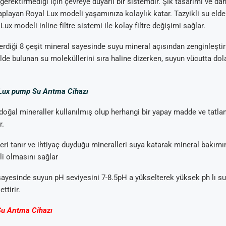
 gerektirmediği için çevreye duyarlı bir sistemdir. Şık tasarımı ve dahi
layan Royal Lux modeli yaşamınıza kolaylık katar. Tazyikli su elde
ux modeli inline filtre sistemi ile kolay filtre değişimi sağlar.
içerdiği 8 çeşit mineral sayesinde suyu mineral açısından zenginleştir
halde bulunan su moleküllerini sıra haline dizerken, suyun vücutta dol
 Lux pump Su Arıtma Cihazı
 doğal mineraller kullanılmış olup herhangi bir yapay madde ve tatlan
r.
eri tanır ve ihtiyaç duyduğu mineralleri suya katarak mineral bakım
li olmasını sağlar
i sayesinde suyun pH seviyesini 7-8.5pH a yükselterek yüksek ph lı s
ttirir.
Su Arıtma Cihazı