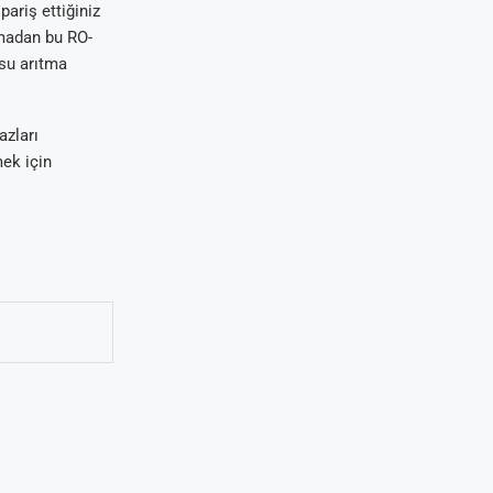
ariş ettiğiniz
madan bu RO-
 su arıtma
azları
mek için