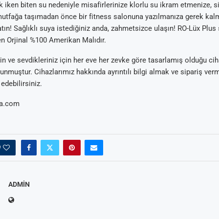
iken biten su nedeniyle misafirlerinize klorlu su ikram etmenize, sip
utfağa taşımadan önce bir fitness salonuna yazılmanıza gerek kal
atın! Sağlıklı suya istediğiniz anda, zahmetsizce ulaşın! RO-Lüx Plus
n Orjinal %100 Amerikan Malıdır.
in ve sevdikleriniz için her eve her zevke göre tasarlamış olduğu cih
unmuştur. Cihazlarımız hakkında ayrıntılı bilgi almak ve sipariş ver
 edebilirsiniz.
a.com
0
ADMIN