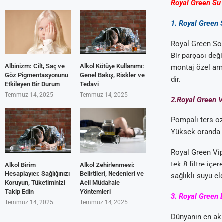
Royal Green Su 
1. Royal Green 
Royal Green Soft
Bir parçası değ
Albinizm: Cilt, Saç ve
Alkol Kötüye Kullanımı:
montaj özel ama
Göz Pigmentasyonunu
Genel Bakış, Riskler ve
dir.
Etkileyen Bir Durum
Tedavi
Temmuz 14, 2025
Temmuz 14, 2025
2.Royal Green V
Pompalı ters oz
Yüksek oranda m
Royal Green Vip
tek 8 filtre iç
Alkol Birim
Alkol Zehirlenmesi:
Hesaplayıcı: Sağlığınızı
Belirtileri, Nedenleri ve
sağlıklı suyu el
Koruyun, Tüketiminizi
Acil Müdahale
Takip Edin
Yöntemleri
3. Royal Green 
Temmuz 14, 2025
Temmuz 14, 2025
Dünyanın en akıl