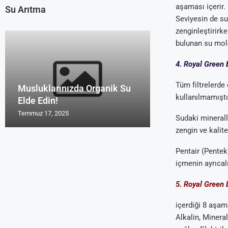
aşaması içerir.
Su Arıtma
Seviyesin de su 
zenginleştirirke
bulunan su mole
4. Royal Green 
Tüm filtrelerde
Musluklarınızda Organik Su
Uzmanların Su 
Su Arıtma Cihaz
Türk Malı Organ
Su Arıtma Foru
kullanılmamıştı
Elde Edin!
Tavsiyeleri Roy
2016 ve 2017
Cihazı Rosu
Yorum Alanları
Temmuz 17, 2025
Temmuz 17, 2025
Temmuz 17, 2025
Temmuz 17, 2025
Temmuz 17, 2025
Sudaki minerall
zengin ve kalite
Pentair (Pentek
içmenin ayrıcalığ
5. Royal Green 
içerdiği 8 aşama
Alkalin, Mineral