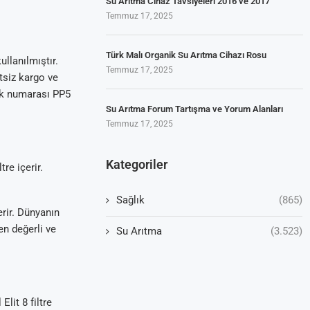
Su Arıtma Cihaz Tavsiyeleri 2016 ve 2017
Temmuz 17, 2025
Türk Malı Organik Su Arıtma Cihazı Rosu
ullanılmıştır.
Temmuz 17, 2025
tsiz kargo ve
tik numarası PP5
Su Arıtma Forum Tartışma ve Yorum Alanları
Temmuz 17, 2025
Kategoriler
re içerir.
Sağlık
(865)
erir. Dünyanın
en değerli ve
Su Arıtma
(3.523)
lit 8 filtre