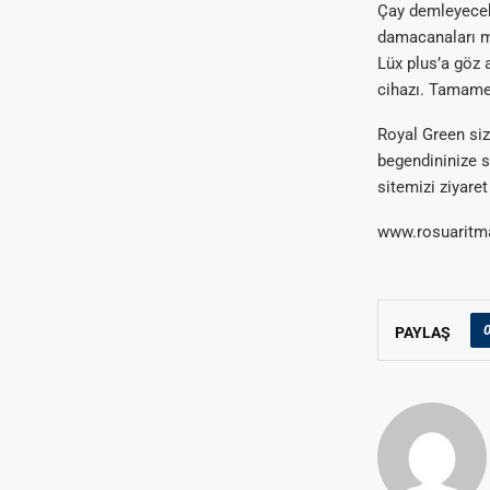
Çay demleyecek 
damacanaları m
Lüx plus’a göz 
cihazı. Tamame
Royal Green siz
begendininize s
sitemizi ziyaret
www.rosuaritm
PAYLAŞ