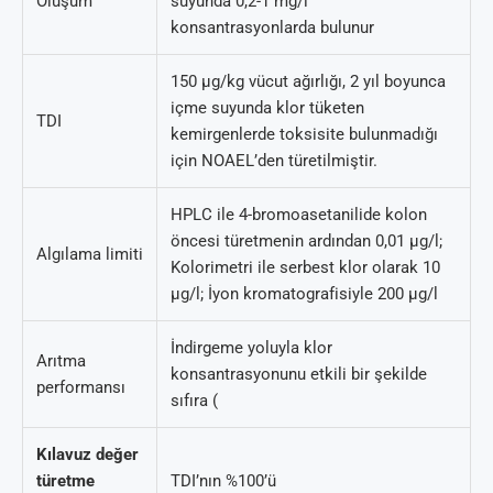
Oluşum
suyunda 0,2-1 mg/l
konsantrasyonlarda bulunur
150 µg/kg vücut ağırlığı, 2 yıl boyunca
içme suyunda klor tüketen
TDI
kemirgenlerde toksisite bulunmadığı
için NOAEL’den türetilmiştir.
HPLC ile 4-bromoasetanilide kolon
öncesi türetmenin ardından 0,01 µg/l;
Algılama limiti
Kolorimetri ile serbest klor olarak 10
µg/l; İyon kromatografisiyle 200 µg/l
İndirgeme yoluyla klor
Arıtma
konsantrasyonunu etkili bir şekilde
performansı
sıfıra (
Kılavuz değer
türetme
TDI’nın %100’ü