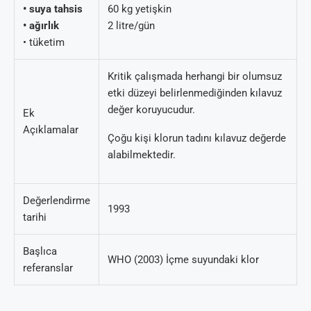
• suya tahsis
60 kg yetişkin
• ağırlık
2 litre/gün
• tüketim
Kritik çalışmada herhangi bir olumsuz
etki düzeyi belirlenmediğinden kılavuz
değer koruyucudur.
Ek
Açıklamalar
Çoğu kişi klorun tadını kılavuz değerde
alabilmektedir.
Değerlendirme
1993
tarihi
Başlıca
WHO (2003) İçme suyundaki klor
referanslar