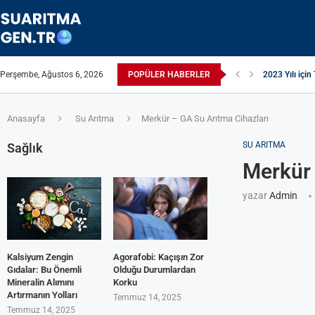
2023 Yılı için 
Perşembe, Ağustos 6, 2026
POPÜLER HABERLER
Suyun TDS Değ
Çamaşır Makin
Afrika Sanitas
ЖЕСТКАЯ ВО
ПРИБОРЫ ДЛ
Çamaşır Kurut
ИЗ КРАНА Т
Akrilamid N
Anasayfa
Su Arıtma
Merkür – GA Su Arıtma Cihazları
SU ARITMA
Sağlık
Merkür 
yazar
Admin
Kalsiyum Zengin
Agorafobi: Kaçışın Zor
Gıdalar: Bu Önemli
Olduğu Durumlardan
Mineralin Alımını
Korku
Artırmanın Yolları
Temmuz 14, 2025
Temmuz 14, 2025