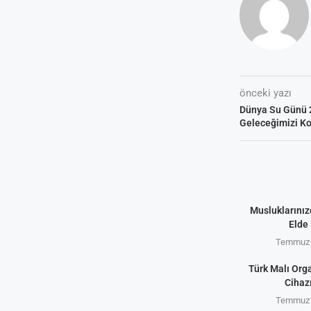
önceki yazı
Dünya Su Günü 
Geleceğimizi K
Musluklarınız
Elde 
Temmuz 
Türk Malı Org
Cihaz
Temmuz 