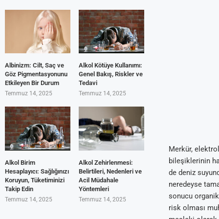
Albinizm: Cilt, Saç ve
Alkol Kötüye Kullanımı:
Göz Pigmentasyonunu
Genel Bakış, Riskler ve
Etkileyen Bir Durum
Tedavi
Temmuz 14, 2025
Temmuz 14, 2025
Merkür, elektrol
bileşiklerinin 
Alkol Birim
Alkol Zehirlenmesi:
Hesaplayıcı: Sağlığınızı
Belirtileri, Nedenleri ve
de deniz suyun
Koruyun, Tüketiminizi
Acil Müdahale
neredeyse tama
Takip Edin
Yöntemleri
sonucu organik c
Temmuz 14, 2025
Temmuz 14, 2025
risk olması muh