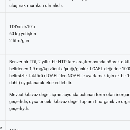
ulaşmak mümkün olmalıdır.
TDI’nın %10’u
60 kg yetişkin
2 litre/gün
Benzer bir TDI, 2 yıllık bir NTP fare araştırmasında böbrek etkile
belirlenen 1,9 mg/kg vücut ağırlığı/günlük LOAEL değerine 1000’
belirsizlik faktörü (LOAEL’den NOAEL’e ayarlamak için ek bir 1
dahil) uygulanarak elde edilebilir.
Mevcut kılavuz değer, içme suyunda bulunan form olan inorgani
geçerlidir, oysa önceki kılavuz değer toplam (inorganik ve organ
geçerliydi.
e