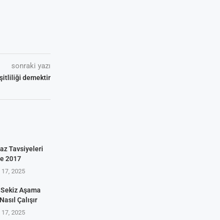
sonraki yazı
şitliliği demektir
az Tavsiyeleri
ve 2017
17, 2025
 Sekiz Aşama
Nasıl Çalışır
17, 2025