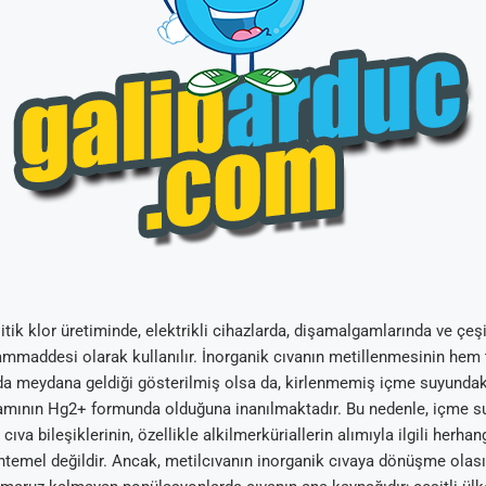
itik klor üretiminde, elektrikli cihazlarda, dişamalgamlarında ve çeşi
hammaddesi olarak kullanılır. İnorganik cıvanın metillenmesinin hem
da meydana geldiği gösterilmiş olsa da, kirlenmemiş içme suyundak
mının Hg2+ formunda olduğuna inanılmaktadır. Bu nedenle, içme su
ıva bileşiklerinin, özellikle alkilmerküriallerin alımıyla ilgili herha
temel değildir. Ancak, metilcıvanın inorganik cıvaya dönüşme olasılı