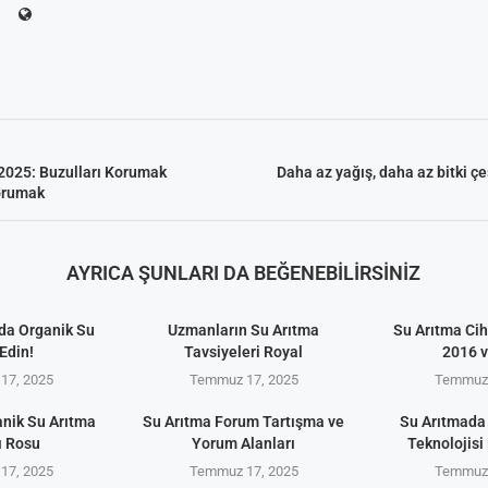
2025: Buzulları Korumak
Daha az yağış, daha az bitki çe
orumak
AYRICA ŞUNLARI DA BEĞENEBILIRSINIZ
da Organik Su
Uzmanların Su Arıtma
Su Arıtma Cih
Edin!
Tavsiyeleri Royal
2016 
17, 2025
Temmuz 17, 2025
Temmuz 
anik Su Arıtma
Su Arıtma Forum Tartışma ve
Su Arıtmada
ı Rosu
Yorum Alanları
Teknolojisi 
17, 2025
Temmuz 17, 2025
Temmuz 