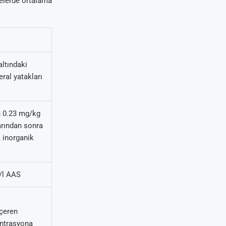
kelerde ortalama
altındaki
ral yatakları
in 0.23 mg/kg
arından sonra
k inorganik
g/l AAS
içeren
antrasyona