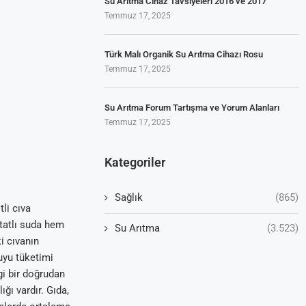
Su Arıtma Cihaz Tavsiyeleri 2016 ve 2017
Temmuz 17, 2025
Türk Malı Organik Su Arıtma Cihazı Rosu
Temmuz 17, 2025
Su Arıtma Forum Tartışma ve Yorum Alanları
Temmuz 17, 2025
Kategoriler
Sağlık
(865)
tli cıva
 tatlı suda hem
Su Arıtma
(3.523)
i cıvanın
yu tüketimi
ngi bir doğrudan
ğı vardır. Gıda,