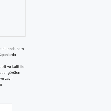
yvanlarında hem
Sıçanlarda
it ve kolit ile
hasar görülen
ve zayıf
nı