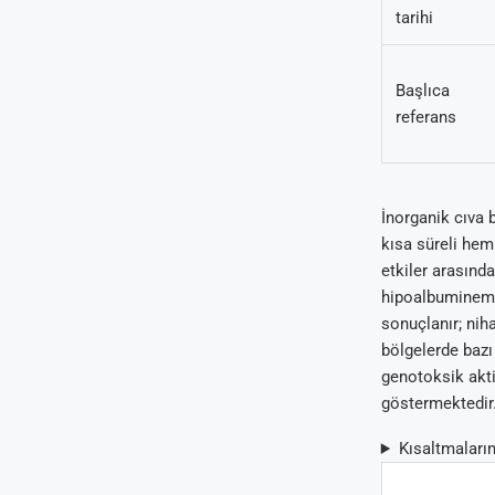
tarihi
Başlıca
referans
İnorganik cıva 
kısa süreli hem
etkiler arasında
hipoalbuminemi 
sonuçlanır; niha
bölgelerde bazı
genotoksik akt
göstermektedir
Kısaltmaların