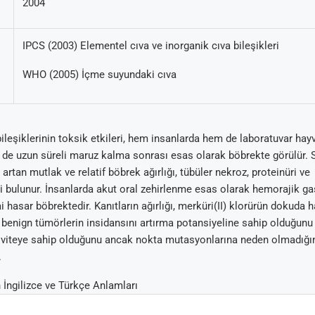
2004
IPCS (2003) Elementel cıva ve inorganik cıva bileşikleri
WHO (2005) İçme suyundaki cıva
bileşiklerinin toksik etkileri, hem insanlarda hem de laboratuvar ha
 de uzun süreli maruz kalma sonrası esas olarak böbrekte görülür. 
 artan mutlak ve relatif böbrek ağırlığı, tübüler nekroz, proteinüri ve
bulunur. İnsanlarda akut oral zehirlenme esas olarak hemorajik gastr
i hasar böbrektedir. Kanıtların ağırlığı, merküri(II) klorürün dokuda 
 benign tümörlerin insidansını artırma potansiyeline sahip olduğunu 
iviteye sahip olduğunu ancak nokta mutasyonlarına neden olmadığı
.
 İngilizce ve Türkçe Anlamları