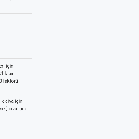
ri için
lik bir
0 faktörü
k civa için
ik) civa için