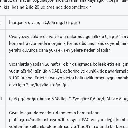
maruz kalmayan popülasyonlarda cıvanın ana kaynağıdır; çeşitli ül
mı kişi başına 2 ila 20 µg arasında değişmektedir.
i
İnorganik cıva için 0,006 mg/l (6 µg/l)
Cıva yüzey sularında ve yeraltı sularında genellikle 0,5 µg/l’nin 
konsantrasyonlarda inorganik formda bulunur, ancak yerel mine
Arıtma
 Tavsiyeleri
ik Su Arıtma
m Tartışma ve
yeraltı suyunda daha yüksek seviyelere neden olabilir.
al
Sıçanlarda yapılan 26 haftalık bir çalışmada böbrek etkileri iç
vücut ağırlığı günlük NOAEL değerine ve günlük doz ayarlamal
%100 (tür ve tür içi varyasyon için) belirsizlik oranı uygulanara
cıva için 2 µg/kg vücut ağırlığı.
ti
0,05 µg/l soğuk buhar AAS ile; ICP’ye göre 0,6 µg/l; Alevle 5 µ
Cıva ile aşırı derecede kirlenmemiş ham suların
pıhtılaşma/sedimantasyon/filtrasyon, PAC ve iyon değişimini 
yöntemler kullanılarak arıtılmasıyla 1 µg/l’nin altında bir kons