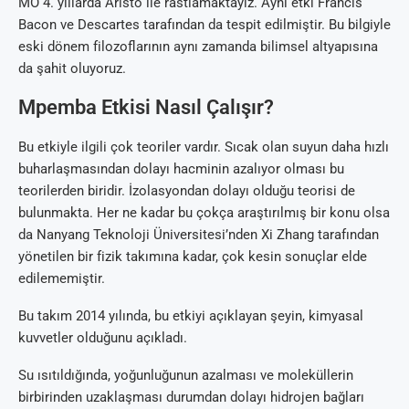
MÖ 4. yıllarda Aristo ile rastlamaktayız. Aynı etki Francis
Bacon ve Descartes tarafından da tespit edilmiştir. Bu bilgiyle
eski dönem filozoflarının aynı zamanda bilimsel altyapısına
da şahit oluyoruz.
Mpemba Etkisi Nasıl Çalışır?
Bu etkiyle ilgili çok teoriler vardır. Sıcak olan suyun daha hızlı
buharlaşmasından dolayı hacminin azalıyor olması bu
teorilerden biridir. İzolasyondan dolayı olduğu teorisi de
bulunmakta. Her ne kadar bu çokça araştırılmış bir konu olsa
da Nanyang Teknoloji Üniversitesi’nden Xi Zhang tarafından
yönetilen bir fizik takımına kadar, çok kesin sonuçlar elde
edilememiştir.
Bu takım 2014 yılında, bu etkiyi açıklayan şeyin, kimyasal
kuvvetler olduğunu açıkladı.
Su ısıtıldığında, yoğunluğunun azalması ve moleküllerin
birbirinden uzaklaşması durumdan dolayı hidrojen bağları