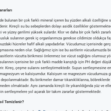
ararları
de bulunan bir çok farklı mineral içeren bu yüzden alkali özelliğine
 denir. Kireçli su bu sebeplerden dolayı asidik özellikler göstermekt
ci ve yüzey gerilimi yüksek sulardır. Klor ve daha bir çok farklı zarar
usluk sularının gerek iç organlarımıza gerekse cildimize oldukça faz
Arıtma
 Tavsiyeleri
ik Su Arıtma
m Tartışma ve
uzdaki hücreler hafif alkali yapıdadırlar. Vücudumuz içerisinde ger
al
luşmasına neden olur. Sağlığımız için ise bu asitlerin vücudumuzda bi
asitlerin vücutta birikmesi önlenmez ise vücut sağlığını olumsuz y
ularının içerisine bir çok farklı madde karıştığı için PH değeri düşü
erir. Kireç, çeşme sularını sertleştirmektedir. Suyun sertleşmesine 
 magnezyum ve kalsiyumdur. Kalsiyum ve magnezum vücudumuza gi
 depolanmaktadır. Bu birikmeler damar tıkanıklıklarına, böbreklerde
eden olmaktadır. Aynı zamanda kireçli ile yıkanıldığında yüz ve eller
için sertleşmelere yol açarak bir takım zararlar göstermektedir.
ıl Temizlenir?