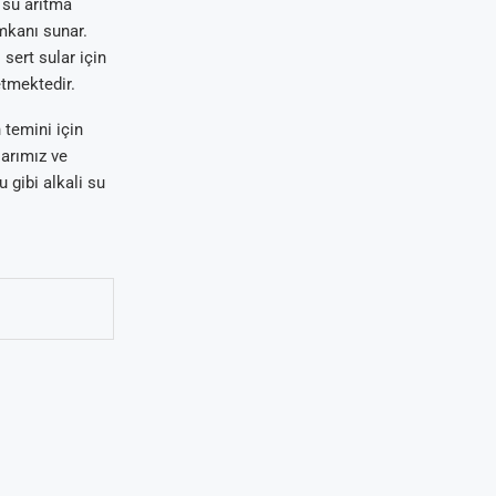
u su arıtma
imkanı sunar.
 sert sular için
etmektedir.
 temini için
larımız ve
 gibi alkali su