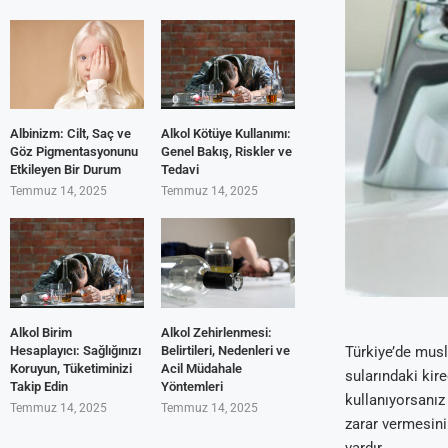
Albinizm: Cilt, Saç ve
Alkol Kötüye Kullanımı:
Göz Pigmentasyonunu
Genel Bakış, Riskler ve
Etkileyen Bir Durum
Tedavi
Temmuz 14, 2025
Temmuz 14, 2025
Alkol Birim
Alkol Zehirlenmesi:
Hesaplayıcı: Sağlığınızı
Belirtileri, Nedenleri ve
Türkiye’de musl
Koruyun, Tüketiminizi
Acil Müdahale
sularındaki kir
Takip Edin
Yöntemleri
kullanıyorsanız
Temmuz 14, 2025
Temmuz 14, 2025
zarar vermesini
vardır.