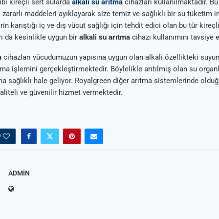
bi kireçli sert sularda
alkali su arıtma
cihazları kullanılmaktadır. B
 zararlı maddeleri ayıklayarak size temiz ve sağlıklı bir su tüketim 
in karıştığı iç ve dış vücut sağlığı için tehdit edici olan bu tür kireçli
ı da kesinlikle uygun bir
alkali su arıtma
cihazı kullanımını tavsiye 
a
cihazları vücudumuzun yapısına uygun olan alkali özellikteki suyun
tma işlemini gerçekleştirmektedir. Böylelikle arıtılmış olan su organ
ha sağlıklı hale geliyor. Royalgreen diğer arıtma sistemlerinde olduğu
kaliteli ve güvenilir hizmet vermektedir.
0
ADMIN