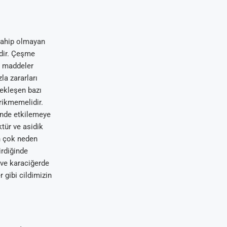
 sahip olmayan
edir. Çeşme
lı maddeler
la zararları
çekleşen bazı
rikmemelidir.
önde etkilemeye
ktür ve asidik
en çok neden
rdiğinde
 ve karaciğerde
 gibi cildimizin