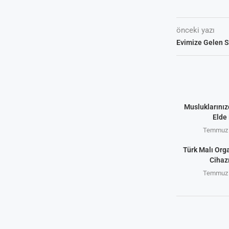
önceki yazı
Evimize Gelen Su
Musluklarınız
Elde 
Temmuz 
Türk Malı Org
Cihaz
Temmuz 