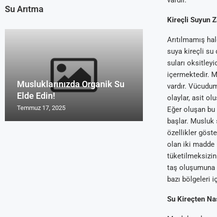
Su Arıtma
Kireçli Suyun Z
Arıtılmamış hal
suya kireçli su
suları oksitleyi
içermektedir. M
Musluklarınızda Organik Su
Uzmanların Su 
Su Arıtma Cihaz
Türk Malı Organ
Su Arıtma Foru
vardır. Vücudum
Elde Edin!
Tavsiyeleri Roy
2016 ve 2017
Cihazı Rosu
Yorum Alanları
olaylar, asit o
Temmuz 17, 2025
Temmuz 17, 2025
Temmuz 17, 2025
Temmuz 17, 2025
Temmuz 17, 2025
Eğer oluşan bu 
başlar. Musluk s
özellikler göst
olan iki madde
tüketilmeksizin
taş oluşumuna n
bazı bölgeleri 
Su Kireçten Nas