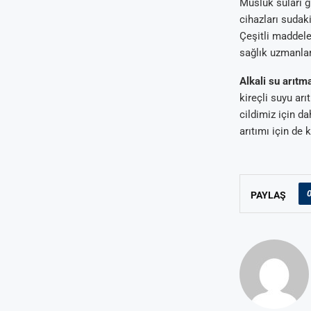
Musluk suları gi
cihazları sudaki
Çeşitli maddeler
sağlık uzmanlar
Alkali su arıtm
kireçli suyu arı
cildimiz için da
arıtımı için de 
PAYLAŞ