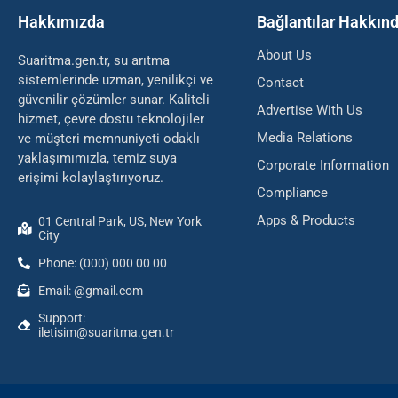
Hakkımızda
Bağlantılar Hakkın
About Us
Suaritma.gen.tr, su arıtma
sistemlerinde uzman, yenilikçi ve
Contact
güvenilir çözümler sunar. Kaliteli
Advertise With Us
hizmet, çevre dostu teknolojiler
Media Relations
ve müşteri memnuniyeti odaklı
yaklaşımımızla, temiz suya
Corporate Information
erişimi kolaylaştırıyoruz.
Compliance
Apps & Products
01 Central Park, US, New York
City
Phone: (000) 000 00 00
Email: @gmail.com
Support:
iletisim@suaritma.gen.tr