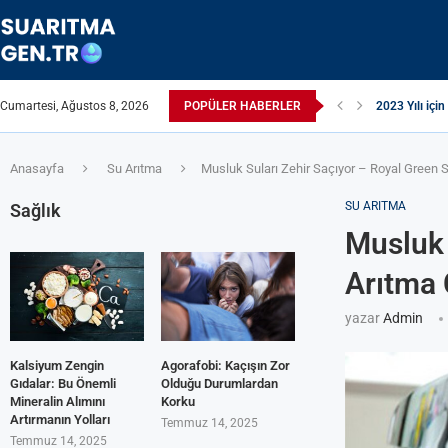
Cumartesi, Ağustos 8, 2026
POPÜLER HABERLER
2023 Yılı için
Suyun TDS Değ
Çamaşır Makin
Afrika Sanita
ЖЕСТКАЯ ВО
ПРИБОРЫ Д
Çamaşır Kuru
ИЗ КРАНА Т
Akrilamid N
Anasayfa
Su Arıtma
Musluk Suları Zehir Saçıyor – Royal Green S
SU ARITMA
Sağlık
Musluk 
Arıtma 
yazar
Admin
Kalsiyum Zengin
Agorafobi: Kaçışın Zor
Gıdalar: Bu Önemli
Olduğu Durumlardan
Mineralin Alımını
Korku
Artırmanın Yolları
Temmuz 14, 2025
Temmuz 14, 2025