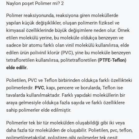
Naylon poşet Polimer mi? 2
Polimer reaksiyonunda, reaksiyona giren moleküllerde
yapılan küçük değişiklikler, oluşan polimerin fiziksel ve
kimyasal özelliklerinde büyük değişimlere neden olur. Örnek
etilen molekülü yerine, bu moleküle oldukça benzeyen ve
sadece bir atomu farklı olan vinil molekülü kullanılırsa, elde
edilen ürün polivinil klorür (PVC), yine bu moleküle benzeyen
tetrafloretilen kullanılırsa, politetrafloretilen
(PTFE-Teflon)
elde edilir.
Polietilen, PVC ve Teflon birbirinden oldukça farklı özellikteki
polimerlerdir.
PVC
, kapı, pencere ve borularda, Teflon ise
tavalarda kullanılmaktadır. Farklı yapıdaki moleküllerin bir
araya gelmesiyle oldukça fazla sayıda ve farklı özelliklere
sahip polimerler elde edilmiştir.
Polimerler tek bir tür molekülden oluşabildiği gibi iki veya
daha fazla tür molekülden de oluşabilir. Polietilen, pvc, teflon,
polimetilmetakrilat, polistiren gibi polimerler tek çeşit