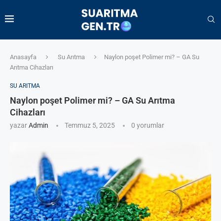
Anasayfa
Su Arıtma
Naylon poşet Polimer mi? – GA Su
Arıtma Cihazları
SU ARITMA
Naylon poşet Polimer mi? – GA Su Arıtma
Cihazları
yazar
Admin
Temmuz 5, 2025
0 yorumlar