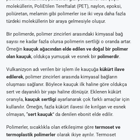
moleküllerin, PoliEtilen Tereftalat (PET), naylon, epoksi,
poliüretan, melamin gibi polimerler ise iki veya daha fazla
türdeki moleküllerin bir araya gelmesiyle oluşur.
Bir polimerde, polimer zincirleri arasındaki kimyasal bağ
sayısı ne kadar fazla olursa polimerin sertliği o oranda artar.
Örneğin
kauçuk ağacından elde edilen ve doğal bir polimer
olan kauçuk
, oldukça yumuşak ve esnek bir
polimerdir
.
Vulkanizyon adı verilen bir işlem ile kauçuğa
kükürt ilave
edilerek
, polimer zincirleri arasında kimyasal bağların
oluşması sağlanır. Böylece kauçuk ilk haline göre oldukça
sert ve dayanıklı bir yapı haline dönüşür. Eklenen kükürt
oranıyla,
kauçuk sertligi
ayarlanarak çok farklı amaçlar için
kullanılır. Örneğin, fazla kükürt ilavesi ile kırılgan ve esnek
olmayan, “
sert kauçuk
” da denilen ebonit elde edilir.
Polimerler, sıcaklıkla olan etkileşime göre
termoset ve
termoplastik polimerler
olarak ikiye ayrılır. Termoset