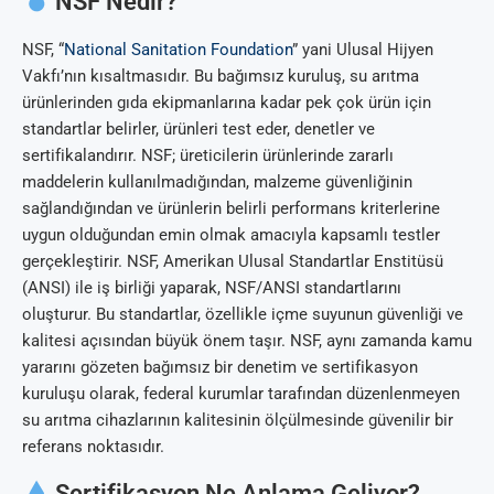
NSF Nedir?
NSF, “
National Sanitation Foundation
” yani Ulusal Hijyen
Vakfı’nın kısaltmasıdır. Bu bağımsız kuruluş, su arıtma
ürünlerinden gıda ekipmanlarına kadar pek çok ürün için
standartlar belirler, ürünleri test eder, denetler ve
sertifikalandırır. NSF; üreticilerin ürünlerinde zararlı
maddelerin kullanılmadığından, malzeme güvenliğinin
sağlandığından ve ürünlerin belirli performans kriterlerine
uygun olduğundan emin olmak amacıyla kapsamlı testler
gerçekleştirir. NSF, Amerikan Ulusal Standartlar Enstitüsü
(ANSI) ile iş birliği yaparak, NSF/ANSI standartlarını
oluşturur. Bu standartlar, özellikle içme suyunun güvenliği ve
kalitesi açısından büyük önem taşır. NSF, aynı zamanda kamu
yararını gözeten bağımsız bir denetim ve sertifikasyon
kuruluşu olarak, federal kurumlar tarafından düzenlenmeyen
su arıtma cihazlarının kalitesinin ölçülmesinde güvenilir bir
referans noktasıdır.
Sertifikasyon Ne Anlama Geliyor?