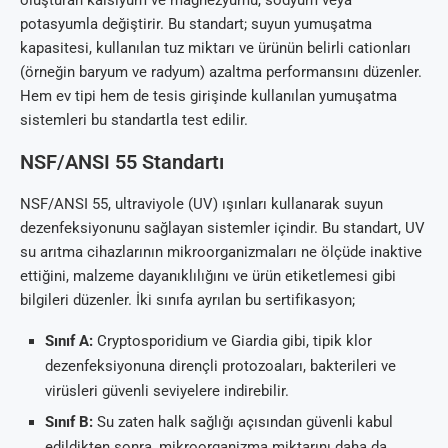
oluşturan kalsiyum ve magnezyumu, sodyum veya
potasyumla değiştirir. Bu standart; suyun yumuşatma
kapasitesi, kullanılan tuz miktarı ve ürünün belirli cationları
(örneğin baryum ve radyum) azaltma performansını düzenler.
Hem ev tipi hem de tesis girişinde kullanılan yumuşatma
sistemleri bu standartla test edilir.
NSF/ANSI 55 Standartı
NSF/ANSI 55, ultraviyole (UV) ışınları kullanarak suyun
dezenfeksiyonunu sağlayan sistemler içindir. Bu standart, UV
su arıtma cihazlarının mikroorganizmaları ne ölçüde inaktive
ettiğini, malzeme dayanıklılığını ve ürün etiketlemesi gibi
bilgileri düzenler. İki sınıfa ayrılan bu sertifikasyon;
Sınıf A:
Cryptosporidium ve Giardia gibi, tipik klor
dezenfeksiyonuna dirençli protozoaları, bakterileri ve
virüsleri güvenli seviyelere indirebilir.
Sınıf B:
Su zaten halk sağlığı açısından güvenli kabul
edildikten sonra, mikroorganizma miktarını daha da