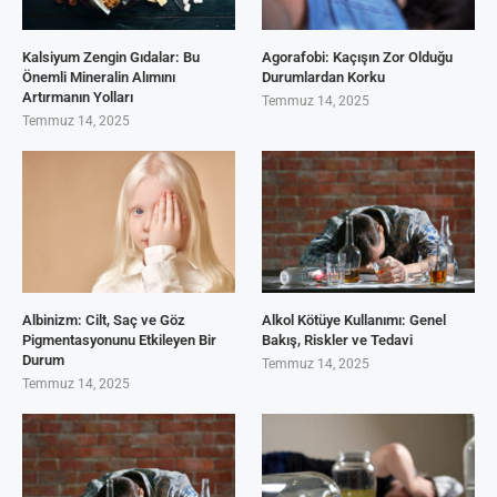
Kalsiyum Zengin Gıdalar: Bu
Agorafobi: Kaçışın Zor Olduğu
Önemli Mineralin Alımını
Durumlardan Korku
Artırmanın Yolları
Temmuz 14, 2025
Temmuz 14, 2025
Albinizm: Cilt, Saç ve Göz
Alkol Kötüye Kullanımı: Genel
Pigmentasyonunu Etkileyen Bir
Bakış, Riskler ve Tedavi
Durum
Temmuz 14, 2025
Temmuz 14, 2025