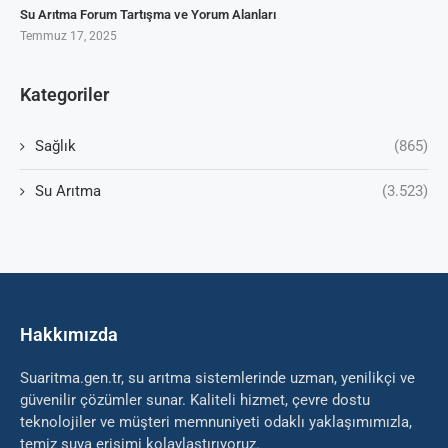
Su Arıtma Forum Tartışma ve Yorum Alanları
Temmuz 17, 2025
Kategoriler
Sağlık
(865)
Su Arıtma
(3.523)
Hakkımızda
Suaritma.gen.tr, su arıtma sistemlerinde uzman, yenilikçi ve
güvenilir çözümler sunar. Kaliteli hizmet, çevre dostu
teknolojiler ve müşteri memnuniyeti odaklı yaklaşımımızla,
temiz suya erişimi kolaylaştırıyoruz.