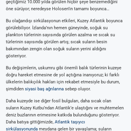
geçtiğimiz 10.000 yılda görülen hiçbir şeye benzemediğini
öne sürüyor; neredeyse Holosen’in tamamı boyunca…
Bu olağandışı sirkülasyonun etkileri, Kuzey Atlantik boyunca
görülebiliyor. İzlanda’nın hemen güneyinde, soğuk su
plankton türlerinin sayısında görülen azalma ve sıcak su
türlerinin sayısında görülen artış; sıcak suların besin
bakımından zengin olan soğuk suların yerini aldığını
gösteriyor.
Bu değişimlerin, uskumru gibi önemli balık türlerinin kuzeye
doğru hareket etmesine de yol açtığına inanıyoruz; ki farklı
ülkelerin balıkçılık hakları için rekabet etmesiyle bu durum,
şimdiden
siyasi baş ağrılarına
sebep oluyor.
Daha kuzeyde ise diğer fosil bulguları, daha sıcak olan
suların Kuzey Kutbu’ndan Atlantik’e ulaştığını ve muhtemelen
deniz buzlarının erimesine katkıda bulunduğunu gösteriyor.
Daha batıya gittiğimizde,
Atlantik taşıyıcı
sirkülasyonunda
meydana gelen bir yavaşlama; suların