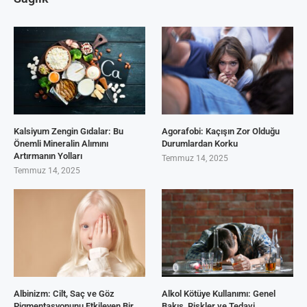
Kalsiyum Zengin Gıdalar: Bu
Agorafobi: Kaçışın Zor Olduğu
Önemli Mineralin Alımını
Durumlardan Korku
Artırmanın Yolları
Temmuz 14, 2025
Temmuz 14, 2025
Albinizm: Cilt, Saç ve Göz
Alkol Kötüye Kullanımı: Genel
Pigmentasyonunu Etkileyen Bir
Bakış, Riskler ve Tedavi