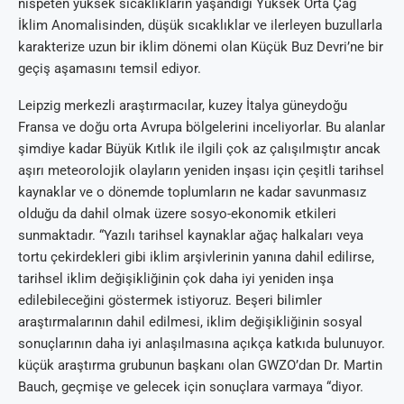
nispeten yüksek sıcaklıkların yaşandığı Yüksek Orta Çağ
İklim Anomalisinden, düşük sıcaklıklar ve ilerleyen buzullarla
karakterize uzun bir iklim dönemi olan Küçük Buz Devri’ne bir
geçiş aşamasını temsil ediyor.
Leipzig merkezli araştırmacılar, kuzey İtalya güneydoğu
Fransa ve doğu orta Avrupa bölgelerini inceliyorlar. Bu alanlar
şimdiye kadar Büyük Kıtlık ile ilgili çok az çalışılmıştır ancak
aşırı meteorolojik olayların yeniden inşası için çeşitli tarihsel
kaynaklar ve o dönemde toplumların ne kadar savunmasız
olduğu da dahil olmak üzere sosyo-ekonomik etkileri
sunmaktadır. “Yazılı tarihsel kaynaklar ağaç halkaları veya
tortu çekirdekleri gibi iklim arşivlerinin yanına dahil edilirse,
tarihsel iklim değişikliğinin çok daha iyi yeniden inşa
edilebileceğini göstermek istiyoruz. Beşeri bilimler
araştırmalarının dahil edilmesi, iklim değişikliğinin sosyal
sonuçlarının daha iyi anlaşılmasına açıkça katkıda bulunuyor.
küçük araştırma grubunun başkanı olan GWZO’dan Dr. Martin
Bauch, geçmişe ve gelecek için sonuçlara varmaya “diyor.