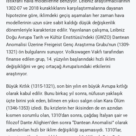
istikrarlı hava modellerine benziyor. Leibniz araştırmacılarının
1302-07 ve 2018 kuraklıklarını karşılaştırmalarına dayanan
hipotezine göre, iklimdeki geçiş aşamaları her zaman hava
modellerinin uzun süre sabit kaldığı düşük değişkenlik
dönemleriyle karakterize edilir. Yayınlanan çalışma, Leibniz
Doğu Avrupa Tarih ve Kültür Enstitüsü’ndeki (GWZO) Dantean
Anomalisi Üzerine Freigeist Genç Araştırma Grubu’nun (1309-
1321) ön bulgularını sunuyor. Volkswagen Vakfı tarafından
finanse edilen grup, 14. yüzyılın başlarındaki hızlı iklim
değişikliğini ve geç ortaçağ Avrupa’sındaki etkilerini
araştırıyor.
Büyük Kıtlık (1315-1321), son bin yılın en büyük Avrupa kıtlığı
olarak kabul edilir. Bunu birkaç yıl sonra, nüfusun yaklaşık
üçte birini yok eden, bilinen en yıkıcı salgın olan Kara Ölüm
(1346-1353) izledi. Bu krizlerin her ikisinden de en azından
kısmen sorumlu olan, 1310’dan sonra, çağdaş İtalyan şair ve
filozof Dante Alighieri’den sonra “Dantean Anomalisi” olarak
adlandırılan hızlı bir iklim değişikliği aşamasıydı. 1310’lar,