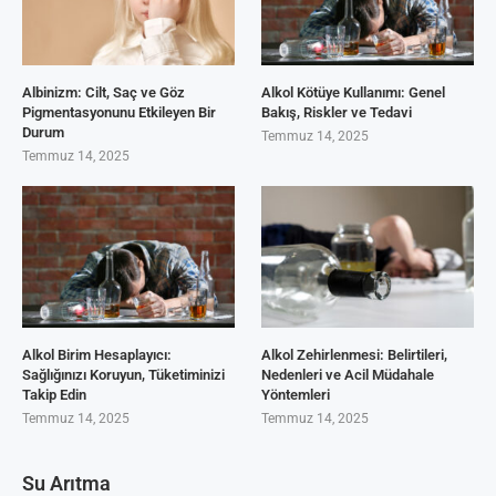
Albinizm: Cilt, Saç ve Göz
Alkol Kötüye Kullanımı: Genel
Pigmentasyonunu Etkileyen Bir
Bakış, Riskler ve Tedavi
Durum
Temmuz 14, 2025
Temmuz 14, 2025
Alkol Birim Hesaplayıcı:
Alkol Zehirlenmesi: Belirtileri,
Sağlığınızı Koruyun, Tüketiminizi
Nedenleri ve Acil Müdahale
Takip Edin
Yöntemleri
Temmuz 14, 2025
Temmuz 14, 2025
Su Arıtma