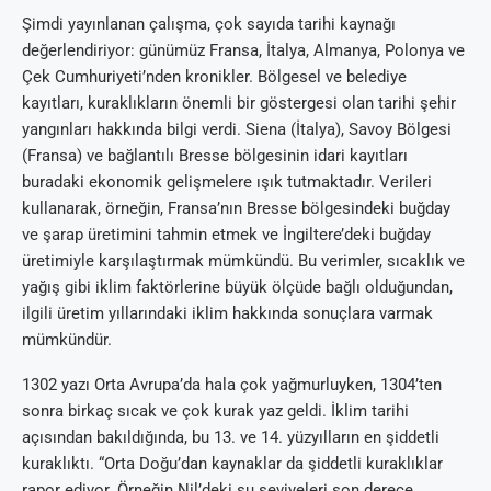
Şimdi yayınlanan çalışma, çok sayıda tarihi kaynağı
değerlendiriyor: günümüz Fransa, İtalya, Almanya, Polonya ve
Çek Cumhuriyeti’nden kronikler. Bölgesel ve belediye
kayıtları, kuraklıkların önemli bir göstergesi olan tarihi şehir
yangınları hakkında bilgi verdi. Siena (İtalya), Savoy Bölgesi
(Fransa) ve bağlantılı Bresse bölgesinin idari kayıtları
buradaki ekonomik gelişmelere ışık tutmaktadır. Verileri
kullanarak, örneğin, Fransa’nın Bresse bölgesindeki buğday
ve şarap üretimini tahmin etmek ve İngiltere’deki buğday
üretimiyle karşılaştırmak mümkündü. Bu verimler, sıcaklık ve
yağış gibi iklim faktörlerine büyük ölçüde bağlı olduğundan,
ilgili üretim yıllarındaki iklim hakkında sonuçlara varmak
mümkündür.
1302 yazı Orta Avrupa’da hala çok yağmurluyken, 1304’ten
sonra birkaç sıcak ve çok kurak yaz geldi. İklim tarihi
açısından bakıldığında, bu 13. ve 14. yüzyılların en şiddetli
kuraklıktı. “Orta Doğu’dan kaynaklar da şiddetli kuraklıklar
rapor ediyor. Örneğin Nil’deki su seviyeleri son derece