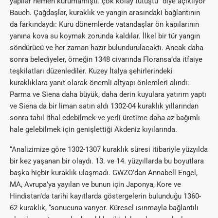
yapılar hemen kurumamıştı. çok kolay tutuştu “diye açıklıyor
Bauch. Çağdaşlar, kuraklık ve yangın arasındaki bağlantının
da farkındaydı: Kuru dönemlerde vatandaşlar ön kapılarının
yanına kova su koymak zorunda kaldılar. İlkel bir tür yangın
söndürücü ve her zaman hazır bulundurulacaktı. Ancak daha
sonra belediyeler, örneğin 1348 civarında Floransa’da itfaiye
teşkilatları düzenlediler. Kuzey İtalya şehirlerindeki
kuraklıklara yanıt olarak önemli altyapı önlemleri alındı:
Parma ve Siena daha büyük, daha derin kuyulara yatırım yaptı
ve Siena da bir liman satın aldı 1302-04 kuraklık yıllarından
sonra tahıl ithal edebilmek ve yerli üretime daha az bağımlı
hale gelebilmek için genişlettiği Akdeniz kıyılarında.
“Analizimize göre 1302-1307 kuraklık süresi itibariyle yüzyılda
bir kez yaşanan bir olaydı. 13. ve 14. yüzyıllarda bu boyutlara
başka hiçbir kuraklık ulaşmadı. GWZO’dan Annabell Engel,
MA, Avrupa’ya yayılan ve bunun için Japonya, Kore ve
Hindistan’da tarihi kayıtlarda göstergelerin bulunduğu 1360-
62 kuraklık, “sonucuna varıyor. Küresel ısınmayla bağlantılı