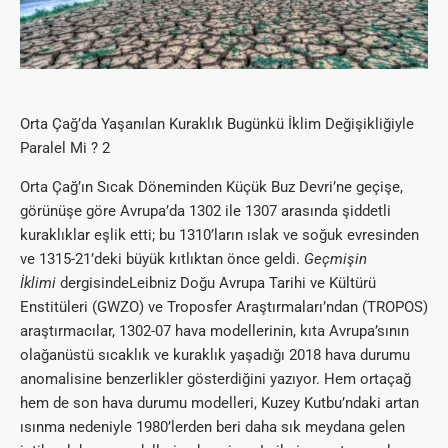
Orta Çağ’da Yaşanılan Kuraklık Bugünkü İklim Değişikliğiyle
Paralel Mi ? 2
Orta Çağ’ın Sıcak Döneminden Küçük Buz Devri’ne geçişe,
görünüşe göre Avrupa’da 1302 ile 1307 arasında şiddetli
kuraklıklar eşlik etti; bu 1310’ların ıslak ve soğuk evresinden
ve 1315-21’deki büyük kıtlıktan önce geldi.
Geçmişin
İklimi
dergisindeLeibniz Doğu Avrupa Tarihi ve Kültürü
Enstitüleri (GWZO) ve Troposfer Araştırmaları’ndan (TROPOS)
araştırmacılar, 1302-07 hava modellerinin, kıta Avrupa’sının
olağanüstü sıcaklık ve kuraklık yaşadığı 2018 hava durumu
anomalisine benzerlikler gösterdiğini yazıyor. Hem ortaçağ
hem de son hava durumu modelleri, Kuzey Kutbu’ndaki artan
ısınma nedeniyle 1980’lerden beri daha sık meydana gelen