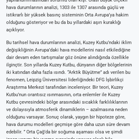
yapılandırılmasından sorumlu olan kişi. Olası büyük ölçekli
hava durumlarının analizi, 1303 ile 1307 arasında güçlü ve
istikrarlı bir yüksek basınç sisteminin Orta Avrupa’ya hakim
olduğunu gösteriyor ve bu da bu yıllardaki aşırı kuraklığı
açıklıyor.
Bu tarihsel hava durumlarının analizi, Kuzey Kutbu’ndaki iklim
değişikliğinin Avrupa’daki hava modellerini nasıl etkilediğine
dair devam eden tartışmalar göz önüne alındığında özellikle
ilginçtir. Son yıllarda Kuzey Kutbu, dünyanın diğer bölgelerinin
iki katından daha fazla ısındı. “Arktik Büyütme” adı verilen bu
fenomen, Leipzig Üniversitesi liderliğindeki DFG İşbirlikçi
Araştırma Merkezi tarafından inceleniyor. Bir teori, Kuzey
Kutbu’nun orantısız ısınmasının, orta enlemler ile Kuzey
Kutbu çevresindeki bölge arasındaki sıcaklık farklılıklarının
ve dolayısıyla atmosferik dinamiklerin – azalmasına neden
olduğunu varsayar. Sonuç olarak, yaygın bir hipoteze göre,
hava durumu modelleri geçmişe göre daha uzun süre devam
edebilir. ” Orta Çağ’da bir soğuma aşaması olsa ve şimdi