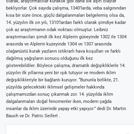
olarak, araştırmacılar kuraklık gibi daha sık aşırı olaylar
bekliyorlar. Çok sayıda çalışma, 1340’larda, veba salgınından
kısa bir süre önce, güçlü dalgalanmaları belgelemiş olsa da,
14. yüzyılın ilk on yılı, 1310’lardan farklı olarak şimdiye kadar
çok az araştırmanın odak noktası olmuştur. Leibniz
araştırmacıları şimdi ilk kez Alplerin güneyinde 1302 ile 1304
arasında ve Alplerin kuzeyinde 1304 ve 1307 arasında
olağanüstü kurak yazların istikrarlı hava koşulları ve farklı
dağılmış yağışların sonucu olduğunu ilk kez
gösterebildiler. Böylece çalışma, dramatik değişikliklerle 14.
yüzyılın ilk yıllarına yeni bir ışık tutuyor ve modern iklim
değişiklikleriyle bir bağlantı kuruyor. “Bununla birlikte, 21.
yüzyılda gelecekteki iklimsel gelişmeler hakkında
çalışmamızdan sonuç çıkarmak zor. 14. yüzyılda iklim
dalgalanmaları doğal fenomenler iken, modern çağda
insanlar da iklim üzerinde yapay etki yapıyor.” dedi Dr. Martin
Bauch ve Dr. Patric Seifert .