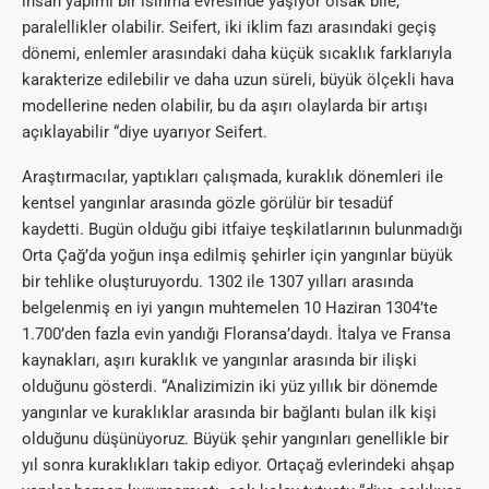
insan yapımı bir ısınma evresinde yaşıyor olsak bile,
paralellikler olabilir. Seifert, iki iklim fazı arasındaki geçiş
dönemi, enlemler arasındaki daha küçük sıcaklık farklarıyla
karakterize edilebilir ve daha uzun süreli, büyük ölçekli hava
modellerine neden olabilir, bu da aşırı olaylarda bir artışı
açıklayabilir “diye uyarıyor Seifert.
Araştırmacılar, yaptıkları çalışmada, kuraklık dönemleri ile
kentsel yangınlar arasında gözle görülür bir tesadüf
kaydetti. Bugün olduğu gibi itfaiye teşkilatlarının bulunmadığı
Orta Çağ’da yoğun inşa edilmiş şehirler için yangınlar büyük
bir tehlike oluşturuyordu. 1302 ile 1307 yılları arasında
belgelenmiş en iyi yangın muhtemelen 10 Haziran 1304’te
1.700’den fazla evin yandığı Floransa’daydı. İtalya ve Fransa
kaynakları, aşırı kuraklık ve yangınlar arasında bir ilişki
olduğunu gösterdi. “Analizimizin iki yüz yıllık bir dönemde
yangınlar ve kuraklıklar arasında bir bağlantı bulan ilk kişi
olduğunu düşünüyoruz. Büyük şehir yangınları genellikle bir
yıl sonra kuraklıkları takip ediyor. Ortaçağ evlerindeki ahşap