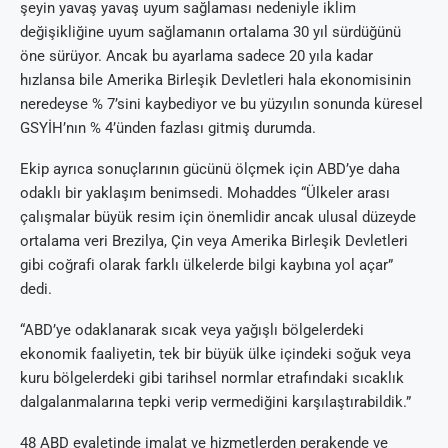
şeyin yavaş yavaş uyum sağlaması nedeniyle iklim
değişikliğine uyum sağlamanın ortalama 30 yıl sürdüğünü
öne sürüyor. Ancak bu ayarlama sadece 20 yıla kadar
hızlansa bile Amerika Birleşik Devletleri hala ekonomisinin
neredeyse % 7’sini kaybediyor ve bu yüzyılın sonunda küresel
GSYİH’nın % 4’ünden fazlası gitmiş durumda.
Ekip ayrıca sonuçlarının gücünü ölçmek için ABD’ye daha
odaklı bir yaklaşım benimsedi. Mohaddes “Ülkeler arası
çalışmalar büyük resim için önemlidir ancak ulusal düzeyde
ortalama veri Brezilya, Çin veya Amerika Birleşik Devletleri
gibi coğrafi olarak farklı ülkelerde bilgi kaybına yol açar”
dedi.
“ABD’ye odaklanarak sıcak veya yağışlı bölgelerdeki
ekonomik faaliyetin, tek bir büyük ülke içindeki soğuk veya
kuru bölgelerdeki gibi tarihsel normlar etrafındaki sıcaklık
dalgalanmalarına tepki verip vermediğini karşılaştırabildik.”
48 ABD eyaletinde imalat ve hizmetlerden perakende ve