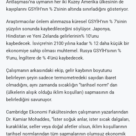
Antlaşması’na uymanın her iki Kuzey Amerika ülkesinin de
kayıplarını GSYİH’nın % 2’sinin altında sınırladığını gösteriyor.
Araştırmacılar önlem alınmazsa küresel GSYİH’nın % 7’sinin
yüzyılın sonunda kaybedileceğini söylüyor. Japonya,
Hindistan ve Yeni Zelanda gelirlerinin% 10’unu
kaybedecek. İsviçre’nin 2100 yılına kadar % 12 daha küçük bir
ekonomiye sahip olması muhtemel. Rusya GSYİH’sının %
9’unu, İngiltere de % 4’ünü kaybedecek.
Çalışmanın arkasındaki ekip, gelir kaybının boyutunu
belirleyen şeyin sadece termometredeki sayıdan ibaret
olmadığını, aynı zamanda sıcaklığın “tarihsel norm” dan
(ülkelerin alışık olduğu iklim koşulları) sapmasının da
belirlediğini savunuyor.
Cambridge Ekonomi Fakültesinden çalışmanın yazarlarından
Dr. Kamiar Mohaddes, “İster soğuk anlar, ister sıcak dalgaları,
kuraklıklar, seller veya doğal afetler olsun, iklim koşullarının
tarihsel normlarından tüm sapmalarının olumsuz ekonomik