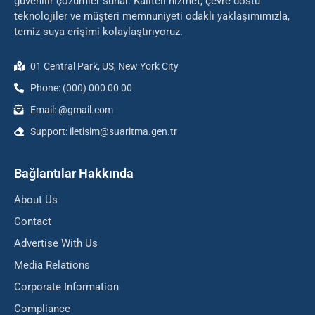
güvenilir çözümler sunar. Kaliteli hizmet, çevre dostu
teknolojiler ve müşteri memnuniyeti odaklı yaklaşımımızla,
temiz suya erişimi kolaylaştırıyoruz.
01 Central Park, US, New York City
Phone: (000) 000 00 00
Email: @gmail.com
Support: iletisim@suaritma.gen.tr
Bağlantılar Hakkında
About Us
Contact
Advertise With Us
Media Relations
Corporate Information
Compliance