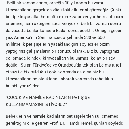
Belli bir zaman sonra, örneğin 10 yıl sonra bu zararlı
kimyasalların gerçekten vücuttaki etkilerini göreceğiz. Çünkü
bu tip kimyasallar hem böbreklere zarar veriyor hem solunum
sitemine, hem akciğere zarar veriyor ki belli bir zaman sonra
da vücutta bunlar kansere kadar dönüşecektir. Örneğin geçen
yaz, Amerika’nın San Francisco şehrinde 330 ve 500
mililitrelik pet şişelerin yasaklandığını söylediler bizim
yaptığımız çalışmaların bir sonucu olarak. Biz bu yaptığımız
çalışmada içindeki kimyasalların bulunması kolay bir şey
değildi. Şu an Türkiye’de ve Ortadoğu’da tek olan Lc ms ıt tof
cihazı ile biz bulduk ki çok az oranda da olsa biz bu
kimyasalların ne olduklarını laboratuvarımızda rahatlıkla
bulabiliyoruz” dedi.
“ÇOCUK VE HAMİLE KADINLARIN PET ŞİŞE
KULLANMAMASINI İSTİYORUZ”
Bebeklerin ve hamile kadınların pet şişelerden su içmemesi
gerektiğini dile getiren Prof. Dr. Hamdi Temel, şunları söyledi: