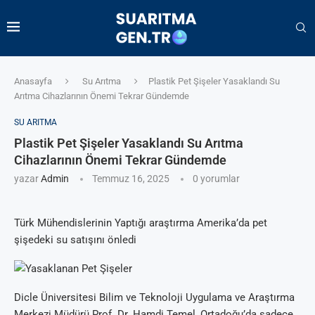
Anasayfa
Su Arıtma
Plastik Pet Şişeler Yasaklandı Su
Arıtma Cihazlarının Önemi Tekrar Gündemde
SU ARITMA
Plastik Pet Şişeler Yasaklandı Su Arıtma
Cihazlarının Önemi Tekrar Gündemde
yazar
Admin
Temmuz 16, 2025
0 yorumlar
Türk Mühendislerinin Yaptığı araştırma Amerika’da pet
şişedeki su satışını önledi
Dicle Üniversitesi Bilim ve Teknoloji Uygulama ve Araştırma
Merkezi Müdürü Prof. Dr. Hamdi Temel, Ortadoğu’da sadece