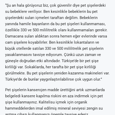
“Şu an hala görüyoruz biz, çok güvenilir diye pet şişelerdeki
su bebeklere veriliyor. Ben kesinlikle bebeklerin bu pet
şişelerdeki suları içmeleri taraftarı değilim. Bebeklerin
yanında hamile bayanların da bu pet şişeleri kullanmaması,
özellikle 330 ve 500 mililitrelik olanı kullanmamaları gerekir.
Damacana suları aldıktan sonra hemen eğer evlerinde varsa
cam şişelere koyabilirler. Ben kesinlikle lokantaların ve
büyük otellerde satılan 330 ve 500 mililitrelik pet şişelerin
yasaklanmasını tavsiye ediyorum. Çünkü uzun zaman ve
güneşle doğrudan etki altındadır. Türkiye’de bir pet şişe
kirliliği var. Sokaklarda, her tarafta bir pet şişe kirliliği
görülmekte. Bu pet şişelerin yeniden kazanma makineleri var.
Türkiye’de de bunlar yaygınlaştırılabilirse çok uygun olur.”
Pet şişelerin kanserojen madde ürettiğini artık uzmanlarda
belgeledi kansere kapılma riskini en aza indirmek için pet
şişe kullanmayınız. Kalitelisu içmek için organik
hammeddelerden imal edilmiş mineral seviyesi zengin su
arıtma cihazı kullanmanızı önemle tavsiye ederiz.